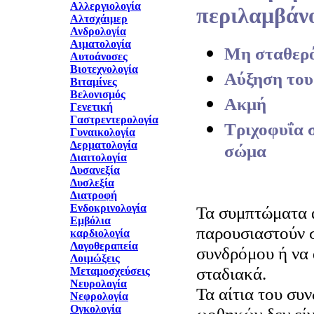
Αλλεργιολογία
περιλαμβάν
Αλτσχάιμερ
Ανδρολογία
Αιματολογία
Μη σταθερ
Αυτοάνοσες
Βιοτεχνολογία
Αύξηση του
Βιταμίνες
Βελονισμός
Ακμή
Γενετική
Γαστρεντερολογία
Τριχοφυΐα 
Γυναικολογία
Δερματολογία
σώμα
Διαιτολογία
Δυσανεξία
Δυσλεξία
Διατροφή
Ενδοκρινολογία
Τα συμπτώματα 
Εμβόλια
παρουσιαστούν σ
καρδιολογία
Λογοθεραπεία
συνδρόμου ή να
Λοιμώξεις
σταδιακά.
Μεταμοσχεύσεις
Νευρολογία
Τα αίτια του συ
Νεφρολογία
Ογκολογία