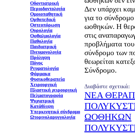
ωοθηκών δεν είν
Οδοντιατρική
Δεν υπάρχει καμ
Περιοδοντολογία
Ομοιοπαθητική
για το σύνδρομ
Ορθοπεδική
ωοθηκών. Η θερ
Οστεοπόρωση
Ουρολογία
στις αναπαραγωγ
Οφθαλμολογία
Παθολογία
προβλήματα του
Παιδιατρική
σύνδρομο των π
Πνευμονολογία
Πρόληψη
θεωρείται κατε
Πόνος
Ρευματολογία
Σύνδρομο.
Φάρμακα
Φυσικοθεραπεία
Χειρουργική
Διαβάστε σχετικά:
Πλαστική χειρουργική
ΝΕΑ ΘΕΡΑΠ
Πελματογραφία
Ψυχιατρική
ΠΟΛΥΚΥΣΤ
Κατάθλιψη
Υπερκινητικό σύνδρομο
ΩΟΘΗΚΩΝ
Ωτορινολαρυγγολογία
ΠΟΛΥΚΥΣΤ