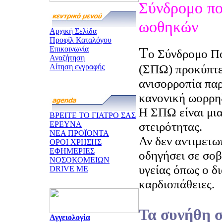
Σύνδρομο
π
ωοθηκών
Αρχική Σελίδα
Προφίλ Καταλόγου
Τ
Επικοινωνία
ο Σύνδρομο Π
Αναζήτηση
(ΣΠΩ) προκύπτε
Αίτηση εγγραφής
ανισορροπία παρ
κανονική ωορρη
Η ΣΠΩ είναι μια
ΒΡΕΙΤΕ ΤΟ ΓΙΑΤΡΟ ΣΑΣ
στειρότητας.
ΕΡΕΥΝΑ
ΝΕΑ ΠΡΟΪΟΝΤΑ
Αν δεν αντιμετω
ΟΡΟΙ ΧΡΗΣΗΣ
ΕΦΗΜΕΡΙΕΣ
οδηγήσει σε σο
ΝΟΣΟΚΟΜΕΙΩΝ
υγείας όπως ο δι
DRIVE ME
καρδιοπάθειες.
Τα συνήθη 
Αγγειολογία