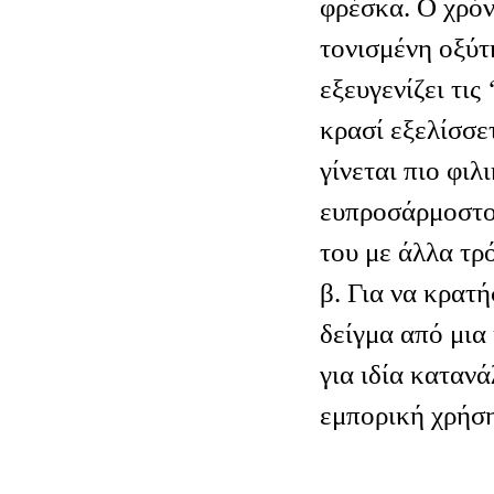
φρέσκα. Ο χρόν
τονισμένη οξύτ
εξευγενίζει τις 
κρασί εξελίσσετ
γίνεται πιο φιλ
ευπροσάρμοστο
του με άλλα τρ
β. Για να κρατ
δείγμα από μια
για ιδία καταν
εμπορική χρήση