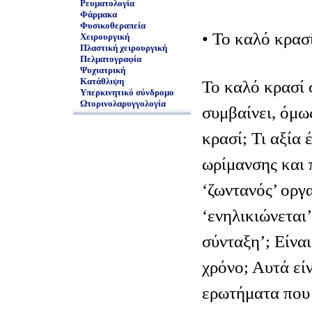
Ρευματολογία
Φάρμακα
Φυσικοθεραπεία
• Το καλό κρασί
Χειρουργική
Πλαστική χειρουργική
Πελματογραφία
Ψυχιατρική
Κατάθλιψη
Το καλό κρασί σ
Υπερκινητικό σύνδρομο
Ωτορινολαρυγγολογία
συμβαίνει, όμω
κρασί; Τι αξία 
ωρίμανσης και 
‘ζωντανός’ οργα
‘ενηλικιώνεται’
σύνταξη’; Είναι
χρόνο; Αυτά εί
ερωτήματα που 