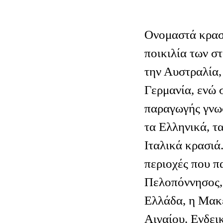
Ονομαστά κρασ
ποικιλία των σ
την Αυστραλία, 
Γερμανία, ενώ 
παραγωγής γνωσ
τα Ελληνικά, τα
Ιταλικά κρασιά.
περιοχές που π
Πελοπόννησος,
Ελλάδα, η Μακε
Αιγαίου. Ενδει