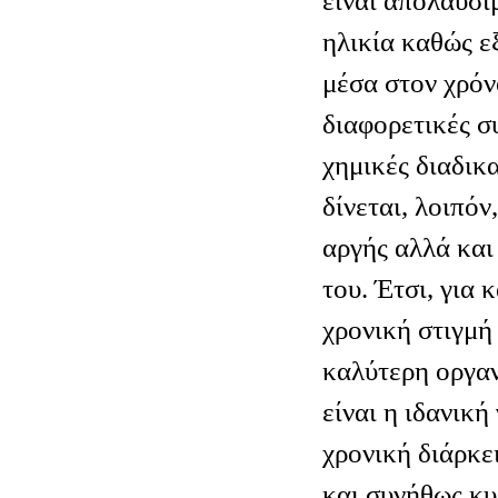
είναι απολαύσι
ηλικία καθώς ε
μέσα στον χρόν
διαφορετικές σ
χημικές διαδικ
δίνεται, λοιπόν
αργής αλλά και
του. Έτσι, για 
χρονική στιγμή
καλύτερη οργαν
είναι η ιδανικ
χρονική διάρκε
και συνήθως κυ