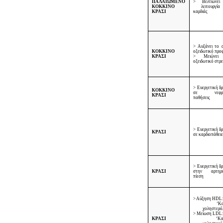
ΠΑΛΑΙΩΜΕΝΟ
> Βελτιώνει
ΚΟΚΚΙΝΟ
λειτουργία
ΚΡΑΣΙ
καρδιάς
> Αυξάνει το α
ΚΟΚΚΙΝΟ
οξειδωτικό προ
ΚΡΑΣΙ
> Μειώνει
οξειδωτικό στρ
> Ευεργετική δ
ΚΟΚΚΙΝΟ
σε νεφρι
ΚΡΑΣΙ
παθήσεις
> Ευεργετική δ
ΚΡΑΣΙ
σε καρδιοπάθει
> Ευεργετική δ
ΚΡΑΣΙ
στην αρτηρι
πίεση
> Αύξηση
HDL
‘Κ
χοληστερό
> Μείωση
LDL
ΚΡΑΣΙ
‘Κ