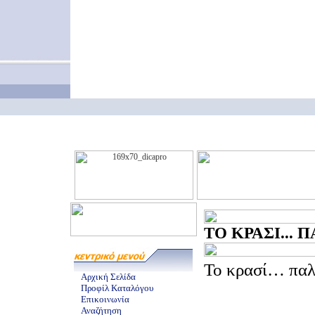
ΤΟ ΚΡΑΣΙ... Π
Το κρασί… παλι
Αρχική Σελίδα
Προφίλ Καταλόγου
Επικοινωνία
Αναζήτηση