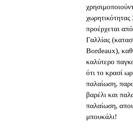
χρησιμοποιούντ
χωρητικότητας 2
προέρχεται από
Γαλλίας (κατασ
Bordeaux), καθ
καλύτερο παγκο
ότι το κρασί ωρ
παλαίωση, παρο
βαρέλι και παλ
παλαίωση, απου
μπουκάλι!