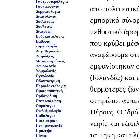
Γαστρεντερολογία
Γυναικολογία
από πολιτιστικ
Δερματολογία
Διαιτολογία
εμπορικά σύνορ
Δυσανεξία
Δυσλεξία
μεθυστικό άρωμ
Διατροφή
Ενδοκρινολογία
που κρύβει μέσα
Εμβόλια
καρδιολογία
Λογοθεραπεία
αναφέρουμε ότι
Λοιμώξεις
Μεταμοσχεύσεις
εμφανίστηκαν σ
Νευρολογία
Νεφρολογία
(Ισλανδία) και 
Ογκολογία
Οδοντιατρική
Περιοδοντολογία
θερμότερες ζών
Ομοιοπαθητική
Ορθοπεδική
οι πρώτοι αμπε
Οστεοπόρωση
Ουρολογία
Πέρσες. Ο ‘δρό
Οφθαλμολογία
Παθολογία
Παιδιατρική
νωρίς και εξαπ
Πνευμονολογία
Πρόληψη
τα μήκη και πλά
Πόνος