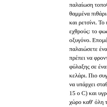
παλαίωση τοποθ
θαμμένα πιθάρι
και ρετσίνι. Το
εχθρούς: το φως
οξυγόνο. Επομέ
παλαιώσετε ένα
πρέπει να φροντ
φύλαξης σε έν
κελάρι. Πιο συ
να υπάρχει στα
15 ο C) και υγ
χώρο καθ' όλη τ