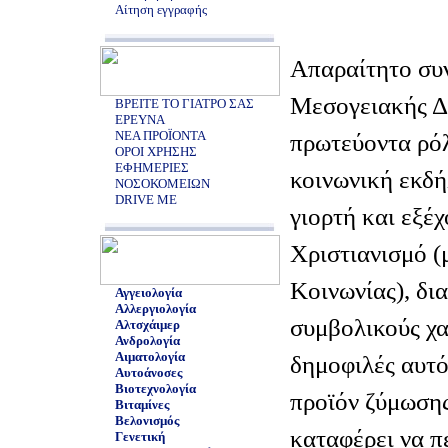
Αίτηση εγγραφής
Απαραίτητο συν
Μεσογειακής Δ
ΒΡΕΙΤΕ ΤΟ ΓΙΑΤΡΟ ΣΑΣ
ΕΡΕΥΝΑ
ΝΕΑ ΠΡΟΪΟΝΤΑ
πρωτεύοντα ρό
ΟΡΟΙ ΧΡΗΣΗΣ
ΕΦΗΜΕΡΙΕΣ
κοινωνική εκδή
ΝΟΣΟΚΟΜΕΙΩΝ
DRIVE ME
γιορτή και εξέ
Χριστιανισμό (
Κοινωνίας), δια
Αγγειολογία
Αλλεργιολογία
συμβολικούς χα
Αλτσχάιμερ
Ανδρολογία
Αιματολογία
δημοφιλές αυτό
Αυτοάνοσες
Βιοτεχνολογία
προϊόν ζύμωσης
Βιταμίνες
Βελονισμός
καταφέρει να π
Γενετική