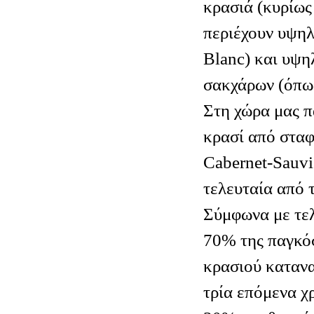
κρασιά (κυρίως
περιέχουν υψη
Blanc) και υψ
σακχάρων (όπως
Στη χώρα μας 
κρασί από σταφ
Cabernet-Sauvi
τελευταία από 
Σύμφωνα με τελ
70% της παγκό
κρασιού καταν
τρία επόμενα χ