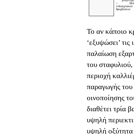
χοληστερό
> Μείω
ενδοαγγειακών
θρομβώσεων
Το αν κάποιο κ
‘εξυψώσει’ τις 
παλαίωση εξαρτ
του σταφυλιού,
περιοχή καλλιέρ
παραγωγής του 
οινοποίησης του
διαθέτει τρία 
υψηλή περιεκτι
υψηλή οξύτητα