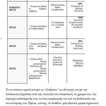
2007
,
Προστατευτική
University
of
> Ευεργετική δράση
δράση
ΚΟΚΚΙΝΟ
Palermo
,
σε νεφρικές
πολυφαινολών
ΚΡΑΣΙ
Nutrition
παθήσεις
2008
,
Université
Σε συνδυασμό
Joseph Fourirer
με ω-3 λιπαρά
de Grenoble,
> Ευεργετική δράση
οξέα
Am.Heart.J
ΚΡΑΣΙ
σε καρδιοπάθειες
2007
,
Προστατευτική
University
of
> Ευεργετική δράση
δράση
Palermo
,
ΚΡΑΣΙ
στην αρτηριακή
πολυφαινολών
Angiology
πίεση
Αλκοόλη
> Αύξηση
HDL
:
Κατεχίνες,
Παγκόσμια
‘Καλής
Κερκετίνη
Μελέτη
χοληστερόλης’
Σαλικυλικά
MONIKA
> Μείωση
LDL
:
ΚΡΑΣΙ
‘Κακής
χοληστερόλης’
> Μείωση
ενδοαγγειακών
θρομβώσεων
Το αν κάποιο κρασί μπορεί να ‘εξυψώσει’ τις ιδιότητές του με την
παλαίωση εξαρτάται από την ποικιλία του σταφυλιού, το χρώμα του, την
περιοχή καλλιέργειάς του, το έτος παραγωγής του και τη διαδικασία της
οινοποίησης του. Πρέπει, επίσης, να διαθέτει τρία βασικά χαρακτηριστικά: