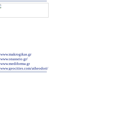
www.makrogikas.gr
www.onasseio.gr/
www.mediforma.gr
www.geocities.com/atheodori/
www.ior.it/Sito/intro.html
www.drkalogirou.gr/
www.dental-blog.gr/
www.hiniadis.com/
www.karageorgopoulos.gr/main.php
www.paidiko-ergastiri.gr
www.palliative.gr/uoa/index.html
www.maxillofacial.gr
www.metaxa-hospital.gr/
www.pgna.gr/contact.htm
www.kapositas.gr/index.php
www.clinicalperiodontology.gr
www.alzheimer-hellas.gr