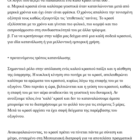
Οι λόγοι που αξίζει να παλαιώσετε ένα καλό κρασί είναι δύο :
α. Μερικά κρασιά είναι καλύτερα γευστικά όταν κατανλώνονται μετά από
μερικά χρόνια και όχι όταν είναι φρέσκα. Ο χρόνος απαλύνει την τονισμένη
οξύτητά τους καθώς εξευγενίζει τις ‘επιθετικές’ τανίνες. Το κρασί
εξελίσσεται με το χρόνο και γίνεται πιο φιλικό, πιο κομψό και πιο
ευπροσάρμοστο στη συνδυαστικότητά του με άλλα τρόφιμα.
β. Για να κρατήσουμε στην κάβα μας δείγμα από μια καλή σοδειά κρασιού,
για ιδία κατανάλωση ή για μελλοντική εμπορική χρήση.
• προτεινόμενος τρόπος κατανάλωσης
Σημαντικό ρόλο στην απόλαυση ενός καλού κρασιού παίζει και η αίσθηση
της όσφρησης. Η κυκλική κίνηση στο ποτήρι με το κρασί, απελευθερώνει
καλύτερα τα αρώματα του κρασιού, κυρίως λόγω της επαφής του με το
οξυγόνο. Όσο περνάει η ώρα, βελτιώνεται και η γεύση του κρασιού, καθώς
η επαφή του με τον αέρα αναδεικνύει τη γευστική του δυναμική. Αν
ανοίξουμε τέλος ένα ‘καλό’ κρασί και δεν το καταναλώσουμε άμεσα
μπορούμε να το διατηρήσουμε με το φελλό του για τις επόμενες 5 μέρες.
Μετά το κρασί αρχίσει να έχει σαφή δείγματα της παρέμβασης του
οξυγόνου.
Ανακεφαλαιώνοντας, το κρασί πρέπει να πίνεται πάντα με σύνεση και
μέτρο, ενταγμένο στη Μεσογειακή διατροφή για να αποτελέσει πραγματικά