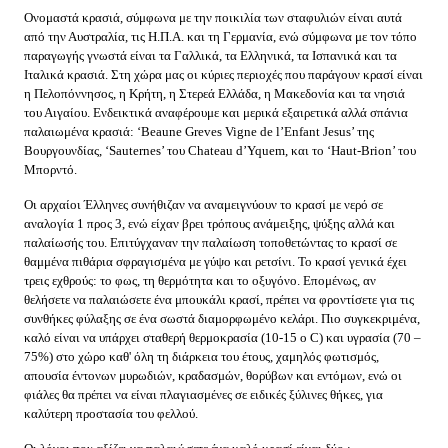
Ονομαστά κρασιά, σύμφωνα με την ποικιλία των σταφυλιών είναι αυτά
από την Αυστραλία, τις Η.Π.Α. και τη Γερμανία, ενώ σύμφωνα με τον τόπο
παραγωγής γνωστά είναι τα Γαλλικά, τα Ελληνικά, τα Ισπανικά και τα
Ιταλικά κρασιά. Στη χώρα μας οι κύριες περιοχές που παράγουν κρασί είναι
η Πελοπόννησος, η Κρήτη, η Στερεά Ελλάδα, η Μακεδονία και τα νησιά
του Αιγαίου. Ενδεικτικά αναφέρουμε και μερικά εξαιρετικά αλλά σπάνια
παλαιωμένα κρασιά: ‘Beaune Greves Vigne de l’Enfant Jesus’ της
Βουργουνδίας, ‘Sauternes’ του Chateau d’Yquem, και το ‘Haut-Brion’ του
Μπορντό.
Οι αρχαίοι Έλληνες συνήθιζαν να αναμειγνύουν το κρασί με νερό σε
αναλογία 1 προς 3, ενώ είχαν βρει τρόπους ανάμειξης, ψύξης αλλά και
παλαίωσής του. Επιτύγχαναν την παλαίωση τοποθετώντας το κρασί σε
θαμμένα πιθάρια σφραγισμένα με γύψο και ρετσίνι. Το κρασί γενικά έχει
τρεις εχθρούς: το φως, τη θερμότητα και το οξυγόνο. Επομένως, αν
θελήσετε να παλαιώσετε ένα μπουκάλι κρασί, πρέπει να φροντίσετε για τις
συνθήκες φύλαξης σε ένα σωστά διαμορφωμένο κελάρι. Πιο συγκεκριμένα,
καλό είναι να υπάρχει σταθερή θερμοκρασία (10-15 ο C) και υγρασία (70 –
75%) στο χώρο καθ' όλη τη διάρκεια του έτους, χαμηλός φωτισμός,
απουσία έντονων μυρωδιών, κραδασμών, θορύβων και εντόμων, ενώ οι
φιάλες θα πρέπει να είναι πλαγιασμένες σε ειδικές ξύλινες θήκες, για
καλύτερη προστασία του φελλού.