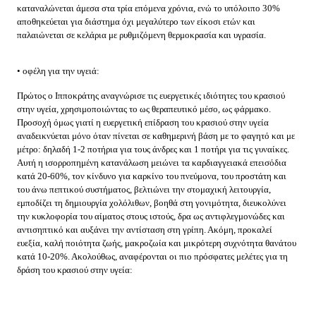
καταναλώνεται άμεσα στα τρία επόμενα χρόνια, ενώ το υπόλοιπο 30%
αποθηκεύεται για διάστημα όχι μεγαλύτερο των είκοσι ετών και
παλαιώνεται σε κελάρια με ρυθμιζόμενη θερμοκρασία και υγρασία.
• οφέλη για την υγειά:
Πρώτος ο Ιπποκράτης αναγνώρισε τις ευεργετικές ιδιότητες του κρασιού
στην υγεία, χρησιμοποιώντας το ως θεραπευτικό μέσο, ως φάρμακο.
Προσοχή όμως γιατί η ευεργετική επίδραση του κρασιού στην υγεία
αναδεικνύεται μόνο όταν πίνεται σε καθημερινή βάση με το φαγητό και με
μέτρο: δηλαδή 1-2 ποτήρια για τους άνδρες και 1 ποτήρι για τις γυναίκες.
Αυτή η ισορροπημένη κατανάλωση μειώνει τα καρδιαγγειακά επεισόδια
κατά 20-60%, τον κίνδυνο για καρκίνο του πνεύμονα, του προστάτη και
του άνω πεπτικού συστήματος, βελτιώνει την στομαχική λειτουργία,
εμποδίζει τη δημιουργία χολόλιθων, βοηθά στη γονιμότητα, διευκολύνει
την κυκλοφορία του αίματος στους ιστούς, δρα ως αντιφλεγμονώδες και
αντισηπτικό και αυξάνει την αντίσταση στη γρίπη. Ακόμη, προκαλεί
ευεξία, καλή ποιότητα ζωής, μακροζωία και μικρότερη συχνότητα θανάτου
κατά 10-20%. Ακολούθως, αναφέρονται οι πιο πρόσφατες μελέτες για τη
δράση του κρασιού στην υγεία: