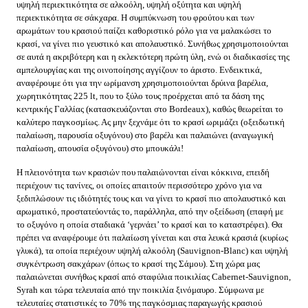
υψηλή περιεκτικότητα σε αλκοόλη, υψηλή οξύτητα και υψηλή
περιεκτικότητα σε σάκχαρα. Η συμπύκνωση του φρούτου και των
αρωμάτων του κρασιού παίζει καθοριστικό ρόλο για να μαλακώσει το
κρασί, να γίνει πιο γευστικό και απολαυστικό. Συνήθως χρησιμοποιούνται
σε αυτά η ακριβότερη και η εκλεκτότερη πρώτη ύλη, ενώ οι διαδικασίες της
αμπελουργίας και της οινοποίησης αγγίζουν το άριστο. Ενδεικτικά,
αναφέρουμε ότι για την ωρίμανση χρησιμοποιούνται δρύινα βαρέλια,
χωρητικότητας 225 lt, που το ξύλο τους προέρχεται από τα δάση της
κεντρικής Γαλλίας (κατασκευάζονται στο Bordeaux), καθώς θεωρείται το
καλύτερο παγκοσμίως. Ας μην ξεχνάμε ότι το κρασί ωριμάζει (οξειδωτική
παλαίωση, παρουσία οξυγόνου) στο βαρέλι και παλαιώνει (αναγωγική
παλαίωση, απουσία οξυγόνου) στο μπουκάλι!
Η πλειονότητα των κρασιών που παλαιώνονται είναι κόκκινα, επειδή
περιέχουν τις τανίνες, οι οποίες απαιτούν περισσότερο χρόνο για να
ξεδιπλώσουν τις ιδιότητές τους και να γίνει το κρασί πιο απολαυστικό και
αρωματικό, προστατεύοντάς το, παράλληλα, από την οξείδωση (επαφή με
το οξυγόνο η οποία σταδιακά ‘γερνάει’ το κρασί και το καταστρέφει). Θα
πρέπει να αναφέρουμε ότι παλαίωση γίνεται και στα λευκά κρασιά (κυρίως
γλυκά), τα οποία περιέχουν υψηλή αλκοόλη (Sauvignon-Blanc) και υψηλή
συγκέντρωση σακχάρων (όπως το κρασί της Σάμου). Στη χώρα μας
παλαιώνεται συνήθως κρασί από σταφύλια ποικιλίας Cabernet-Sauvignon,
Syrah και τώρα τελευταία από την ποικιλία ξινόμαυρο. Σύμφωνα με
τελευταίες στατιστικές το 70% της παγκόσμιας παραγωγής κρασιού