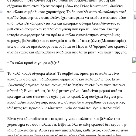
σε οποιαδήποτε κοινωνική εκδήλωση και οικογενειακή γιορτή και
εξέχουσα θέση στον Χριστιανισμό (μέσω της Θείας Κοινωνίας), διαθέτει
ποικίλους συμβολικούς χαρακτήρες. Το δημοφιλές αυτό αλκοολούχο ποτό,
προϊόν ζύμωσης των σταφυλιών, έχει καταφέρει να περάσει ανέπαφο μέσα
από πολιτιστικά, θρησκευτικά και εμπορικά σύνορα ξεδιπλώνοντας το
μεθυστικό άρωμα και τη πλούσια γεύση που κρύβει μέσα του. Για την
ιστορία αναφέρουμε ότι τα πρώτα αμπέλια εμφανίστηκαν στις πολικές
περιοχές (Ισλανδία) και εν συνεχεία στις θερμότερες ζώνες (Μεσοποταμία),
ενώ οι πρώτοι αμπελουργοί θεωρούνται οι Πέρσες. Ο ‘δρόμος’ του κρασιού
άνοιξε νωρίς και εξαπλώθηκε σταδιακά σε όλα τα μήκη και πλάτη της γης.
• Το καλό κρασί σίγουρα αξίζει!
Το καλό κρασί σίγουρα αξίζει! Τι συμβαίνει, όμως, με το παλαιωμένο
κρασί; Τι αξία έχει η διαδικασία ωρίμανσης και παλαίωσής του; Είναι
‘ζωντανός’ οργανισμός και αν ναι, πότε ‘ενηλικιώνεται’ και πότε ‘παίρνει
σύνταξη’; Είναι, τελικά, ‘φίλος’ με τον χρόνο; Αυτά είναι μερικά από τα
ερωτήματα που τίθενται σε σχέση με το κρασί. Στη συνέχεια θα γίνει μια
προσπάθεια προσέγγισης τους, ενώ συνάμα θα αναφερθούν οι ευεργετικές
ιδιότητες του κρασιού με ιδιαίτερη μνεία σε αυτά που έχουν παλαιωθεί.
Είναι γενικά αποδεκτό ότι το κρασί γίνεται καλύτερο και βελτιώνει το
χαρακτήρα του όσο παλαιώνει. Βέβαια, όλα τα είδη κρασιού δεν έχουν την
ίδια διάρκεια ζωής. Αυτό έχει σαν αποτέλεσμα, κάθε τύπος κρασιού να είναι
απολαύσιμος σε διαφορετική ηλικία καθώς εξελίσσεται δυναμικά μέσα