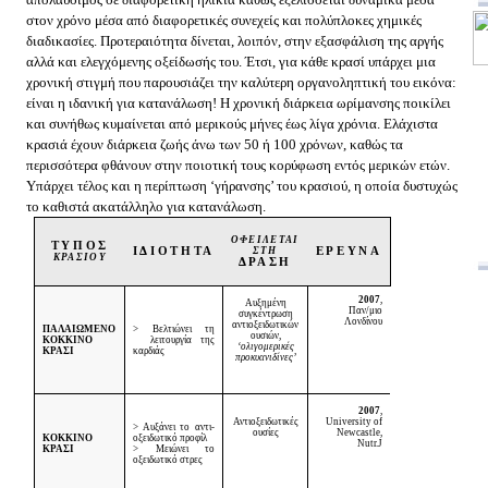
στον χρόνο μέσα από διαφορετικές συνεχείς και πολύπλοκες χημικές
διαδικασίες. Προτεραιότητα δίνεται, λοιπόν, στην εξασφάλιση της αργής
αλλά και ελεγχόμενης οξείδωσής του. Έτσι, για κάθε κρασί υπάρχει μια
χρονική στιγμή που παρουσιάζει την καλύτερη οργανοληπτική του εικόνα:
είναι η ιδανική για κατανάλωση! Η χρονική διάρκεια ωρίμανσης ποικίλει
και συνήθως κυμαίνεται από μερικούς μήνες έως λίγα χρόνια. Ελάχιστα
κρασιά έχουν διάρκεια ζωής άνω των 50 ή 100 χρόνων, καθώς τα
περισσότερα φθάνουν στην ποιοτική τους κορύφωση εντός μερικών ετών.
Υπάρχει τέλος και η περίπτωση ‘γήρανσης’ του κρασιού, η οποία δυστυχώς
το καθιστά ακατάλληλο για κατανάλωση.
ΟΦΕΙΛΕΤΑΙ
ΤΥΠΟΣ
ΙΔΙΟΤΗΤΑ
ΣΤΗ
ΕΡΕΥΝΑ
ΚΡΑΣΙΟΥ
ΔΡΑΣΗ
2007
,
Αυξημένη
Παν/μιο
συγκέντρωση
Λονδίνου
αντιοξειδωτικών
ΠΑΛΑΙΩΜΕΝΟ
> Βελτιώνει τη
ουσιών,
ΚΟΚΚΙΝΟ
λειτουργία της
‘ολιγομερικές
ΚΡΑΣΙ
καρδιάς
προκυανιδίνες’
2007
,
Αντιοξειδωτικές
University
of
> Αυξάνει το αντι-
ουσίες
Newcastle
,
ΚΟΚΚΙΝΟ
οξειδωτικό προφίλ
Nutr.J
ΚΡΑΣΙ
> Μειώνει το
οξειδωτικό στρες