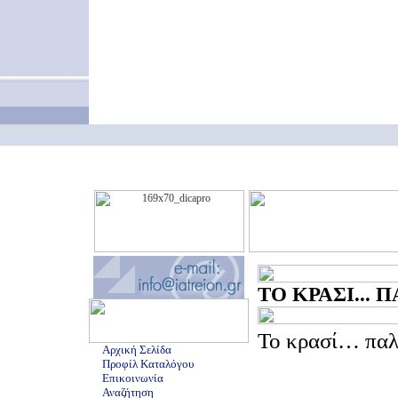
ΤΟ ΚΡΑΣΙ... Π
Το κρασί… παλι
Αρχική Σελίδα
Προφίλ Καταλόγου
Επικοινωνία
Αναζήτηση