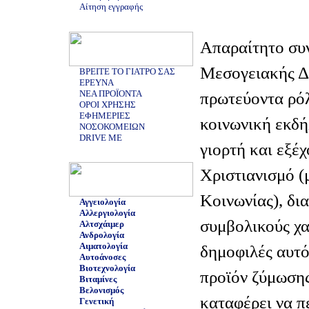
Αίτηση εγγραφής
Απαραίτητο συν
Μεσογειακής Δ
ΒΡΕΙΤΕ ΤΟ ΓΙΑΤΡΟ ΣΑΣ
ΕΡΕΥΝΑ
ΝΕΑ ΠΡΟΪΟΝΤΑ
πρωτεύοντα ρό
ΟΡΟΙ ΧΡΗΣΗΣ
ΕΦΗΜΕΡΙΕΣ
κοινωνική εκδή
ΝΟΣΟΚΟΜΕΙΩΝ
DRIVE ME
γιορτή και εξέ
Χριστιανισμό (
Κοινωνίας), δια
Αγγειολογία
Αλλεργιολογία
συμβολικούς χα
Αλτσχάιμερ
Ανδρολογία
Αιματολογία
δημοφιλές αυτό
Αυτοάνοσες
Βιοτεχνολογία
προϊόν ζύμωσης
Βιταμίνες
Βελονισμός
καταφέρει να π
Γενετική