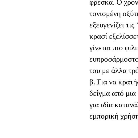
φρέσκα. Ο χρόν
τονισμένη οξύτ
εξευγενίζει τις 
κρασί εξελίσσετ
γίνεται πιο φιλ
ευπροσάρμοστο
του με άλλα τρ
β. Για να κρατ
δείγμα από μια
για ιδία καταν
εμπορική χρήση