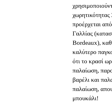
χρησιμοποιούντ
χωρητικότητας 2
προέρχεται από
Γαλλίας (κατασ
Bordeaux), καθ
καλύτερο παγκο
ότι το κρασί ωρ
παλαίωση, παρο
βαρέλι και παλ
παλαίωση, απου
μπουκάλι!