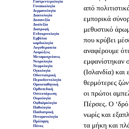
Γαστρεντερολογία
Γυναικολογία
από πολιτιστικ
Δερματολογία
Διαιτολογία
εμπορικά σύνορ
Δυσανεξία
Δυσλεξία
μεθυστικό άρωμ
Διατροφή
Ενδοκρινολογία
που κρύβει μέσα
Εμβόλια
καρδιολογία
Λογοθεραπεία
αναφέρουμε ότι
Λοιμώξεις
Μεταμοσχεύσεις
εμφανίστηκαν σ
Νευρολογία
Νεφρολογία
(Ισλανδία) και 
Ογκολογία
Οδοντιατρική
Περιοδοντολογία
θερμότερες ζών
Ομοιοπαθητική
Ορθοπεδική
οι πρώτοι αμπε
Οστεοπόρωση
Ουρολογία
Πέρσες. Ο ‘δρό
Οφθαλμολογία
Παθολογία
Παιδιατρική
νωρίς και εξαπ
Πνευμονολογία
Πρόληψη
τα μήκη και πλά
Πόνος