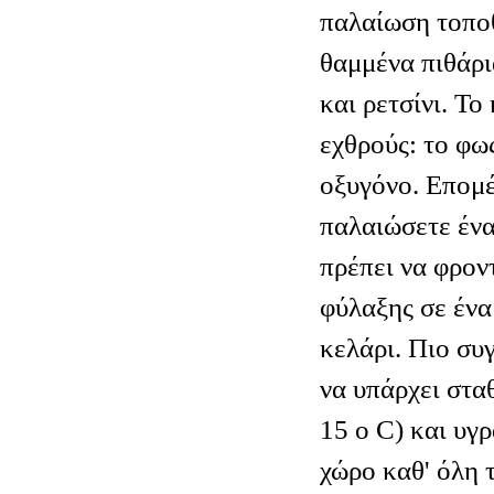
παλαίωση τοποθ
θαμμένα πιθάρι
και ρετσίνι. Το
εχθρούς: το φως
οξυγόνο. Επομέ
παλαιώσετε ένα
πρέπει να φροντ
φύλαξης σε έν
κελάρι. Πιο συ
να υπάρχει στα
15 ο C) και υγ
χώρο καθ' όλη τ