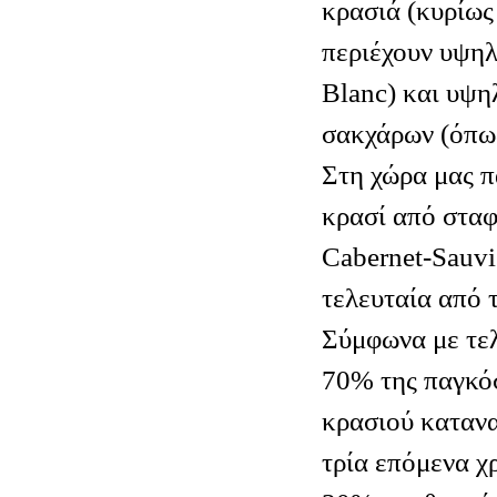
κρασιά (κυρίως
περιέχουν υψη
Blanc) και υψ
σακχάρων (όπως
Στη χώρα μας 
κρασί από σταφ
Cabernet-Sauvi
τελευταία από 
Σύμφωνα με τελ
70% της παγκό
κρασιού καταν
τρία επόμενα χ