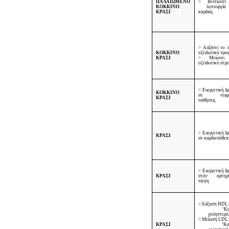
ΠΑΛΑΙΩΜΕΝΟ
> Βελτιώνει
ΚΟΚΚΙΝΟ
λειτουργία
ΚΡΑΣΙ
καρδιάς
> Αυξάνει το α
ΚΟΚΚΙΝΟ
οξειδωτικό προ
ΚΡΑΣΙ
> Μειώνει
οξειδωτικό στρ
> Ευεργετική δ
ΚΟΚΚΙΝΟ
σε νεφρι
ΚΡΑΣΙ
παθήσεις
> Ευεργετική δ
ΚΡΑΣΙ
σε καρδιοπάθει
> Ευεργετική δ
ΚΡΑΣΙ
στην αρτηρι
πίεση
> Αύξηση
HDL
‘Κ
χοληστερό
> Μείωση
LDL
ΚΡΑΣΙ
‘Κ