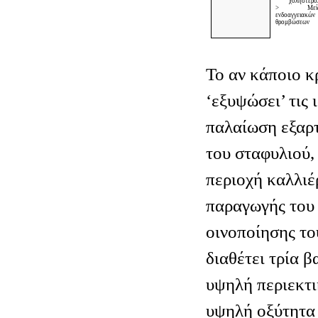
χοληστερό
> Μείω
ενδοαγγειακών
θρομβώσεων
Το αν κάποιο κ
‘εξυψώσει’ τις 
παλαίωση εξαρτ
του σταφυλιού,
περιοχή καλλιέρ
παραγωγής του 
οινοποίησης του
διαθέτει τρία 
υψηλή περιεκτι
υψηλή οξύτητα