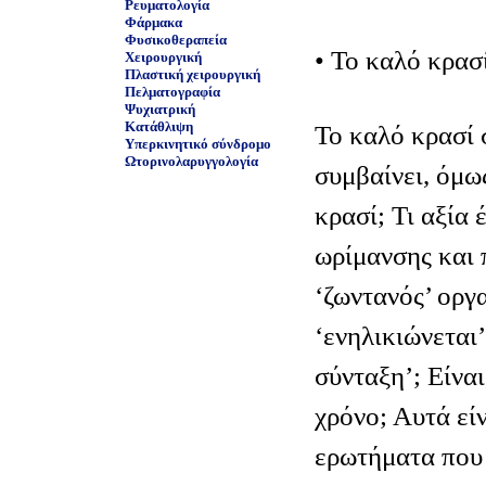
Ρευματολογία
Φάρμακα
Φυσικοθεραπεία
• Το καλό κρασί
Χειρουργική
Πλαστική χειρουργική
Πελματογραφία
Ψυχιατρική
Κατάθλιψη
Το καλό κρασί σ
Υπερκινητικό σύνδρομο
Ωτορινολαρυγγολογία
συμβαίνει, όμω
κρασί; Τι αξία 
ωρίμανσης και 
‘ζωντανός’ οργα
‘ενηλικιώνεται’
σύνταξη’; Είναι
χρόνο; Αυτά εί
ερωτήματα που 