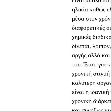
είναι απολαύσι
ηλικία καθώς ε
μέσα στον χρόν
διαφορετικές σ
χημικές διαδικ
δίνεται, λοιπόν
αργής αλλά και
του. Έτσι, για 
χρονική στιγμή
καλύτερη οργαν
είναι η ιδανικ
χρονική διάρκε
και συνήθως κυ