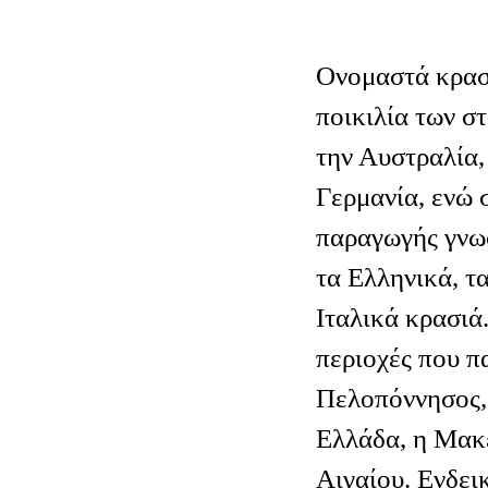
Ονομαστά κρασ
ποικιλία των σ
την Αυστραλία, 
Γερμανία, ενώ 
παραγωγής γνωσ
τα Ελληνικά, τα
Ιταλικά κρασιά.
περιοχές που π
Πελοπόννησος,
Ελλάδα, η Μακε
Αιγαίου. Ενδει