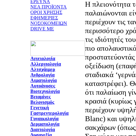
ΕΡΕΥΝΑ
Η πλειονότητα 
ΝΕΑ ΠΡΟΪΟΝΤΑ
παλαιώνονται εί
ΟΡΟΙ ΧΡΗΣΗΣ
ΕΦΗΜΕΡΙΕΣ
περιέχουν τις τα
ΝΟΣΟΚΟΜΕΙΩΝ
DRIVE ME
περισσότερο χρό
τις ιδιότητές του
πιο απολαυστικό
προστατεύοντάς 
Αγγειολογία
Αλλεργιολογία
οξείδωση (επαφή
Αλτσχάιμερ
σταδιακά ‘γερνάε
Ανδρολογία
Αιματολογία
καταστρέφει). Θ
Αυτοάνοσες
ότι παλαίωση γί
Βιοτεχνολογία
Βιταμίνες
κρασιά (κυρίως 
Βελονισμός
Γενετική
περιέχουν υψηλ
Γαστρεντερολογία
Blanc) και υψη
Γυναικολογία
Δερματολογία
σακχάρων (όπως 
Διαιτολογία
Δυσανεξία