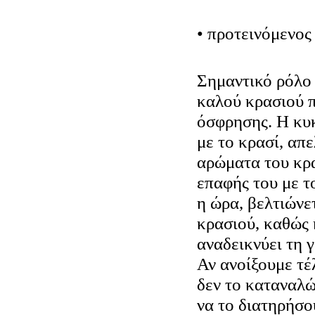
• προτεινόμενο
Σημαντικό ρόλο
καλού κρασιού π
όσφρησης. Η κυκ
με το κρασί, απ
αρώματα του κρα
επαφής του με τ
η ώρα, βελτιώνε
κρασιού, καθώς 
αναδεικνύει τη 
Αν ανοίξουμε τέ
δεν το καταναλ
να το διατηρήσο