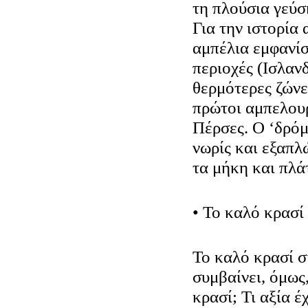
τη πλούσια γεύσ
Για την ιστορία
αμπέλια εμφανίσ
περιοχές (Ισλανδ
θερμότερες ζώνε
πρώτοι αμπελουρ
Πέρσες. Ο ‘δρόμ
νωρίς και εξαπλ
τα μήκη και πλάτ
• Το καλό κρασί 
Το καλό κρασί σί
συμβαίνει, όμως
κρασί; Τι αξία έ