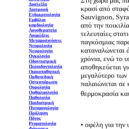
Στη χώρα μας π
Δυσλεξία
κρασί από σταφύ
Διατροφή
Ενδοκρινολογία
Sauvignon, Syra
Εμβόλια
από την ποικιλί
καρδιολογία
Λογοθεραπεία
τελευταίες στατ
Λοιμώξεις
παγκόσμιας παρ
Μεταμοσχεύσεις
Νευρολογία
καταναλώνεται ά
Νεφρολογία
Ογκολογία
χρόνια, ενώ το 
Οδοντιατρική
αποθηκεύεται γι
Περιοδοντολογία
Ομοιοπαθητική
μεγαλύτερο των 
Ορθοπεδική
Οστεοπόρωση
παλαιώνεται σε 
Ουρολογία
θερμοκρασία και
Οφθαλμολογία
Παθολογία
Παιδιατρική
Πνευμονολογία
Πρόληψη
Πόνος
• οφέλη για την 
Ρευματολογία
Φάρμακα