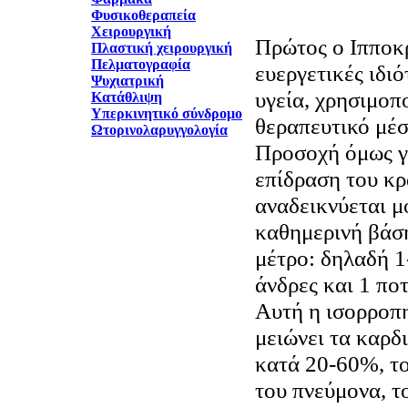
Φυσικοθεραπεία
Χειρουργική
Πρώτος ο Ιπποκρ
Πλαστική χειρουργική
Πελματογραφία
ευεργετικές ιδι
Ψυχιατρική
υγεία, χρησιμοπ
Κατάθλιψη
Υπερκινητικό σύνδρομο
θεραπευτικό μέσ
Ωτορινολαρυγγολογία
Προσοχή όμως γι
επίδραση του κρ
αναδεικνύεται μ
καθημερινή βάση
μέτρο: δηλαδή 1
άνδρες και 1 ποτ
Αυτή η ισορροπ
μειώνει τα καρδ
κατά 20-60%, το
του πνεύμονα, τ