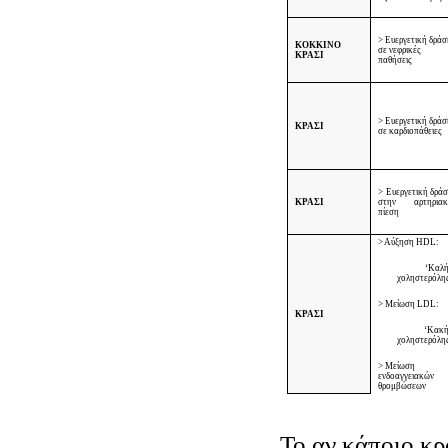
> Ευεργετική δρά
ΚΟΚΚΙΝΟ
σε νεφρικές
ΚΡΑΣΙ
παθήσεις
> Ευεργετική δρά
ΚΡΑΣΙ
σε καρδιοπάθειες
> Ευεργετική δρά
ΚΡΑΣΙ
στην αρτηριακ
πίεση
> Αύξηση
HDL
:
‘Καλ
χοληστερόλη
> Μείωση
LDL
:
ΚΡΑΣΙ
‘Κακ
χοληστερόλη
> Μείωση
ενδοαγγειακών
θρομβώσεων
Το αν κάποιο κρ