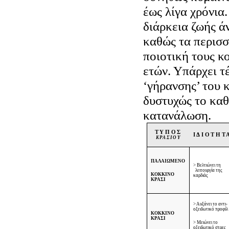
έως λίγα χρόνια
διάρκεια ζωής ά
καθώς τα περισ
ποιοτική τους κ
ετών. Υπάρχει τ
‘γήρανσης’ του 
δυστυχώς το καθ
κατανάλωση.
ΤΥΠΟΣ
ΙΔΙΟΤΗΤ
ΚΡΑΣΙΟΥ
ΠΑΛΑΙΩΜΕΝΟ
> Βελτιώνει τη
λειτουργία της
ΚΟΚΚΙΝΟ
καρδιάς
ΚΡΑΣΙ
> Αυξάνει το αντι-
οξειδωτικό προφίλ
ΚΟΚΚΙΝΟ
ΚΡΑΣΙ
> Μειώνει το
οξειδωτικό στρες