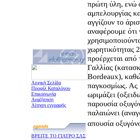
πρώτη ύλη, ενώ ο
αμπελουργίας κα
αγγίζουν το άρισ
αναφέρουμε ότι 
χρησιμοποιούντα
χωρητικότητας 22
προέρχεται από 
Γαλλίας (κατασκ
Bordeaux), καθώ
Αρχική Σελίδα
παγκοσμίως. Ας 
Προφίλ Καταλόγου
ωριμάζει (οξειδ
Επικοινωνία
Αναζήτηση
παρουσία οξυγόν
Αίτηση εγγραφής
παλαιώνει (ανα
απουσία οξυγόνο
ΒΡΕΙΤΕ ΤΟ ΓΙΑΤΡΟ ΣΑΣ