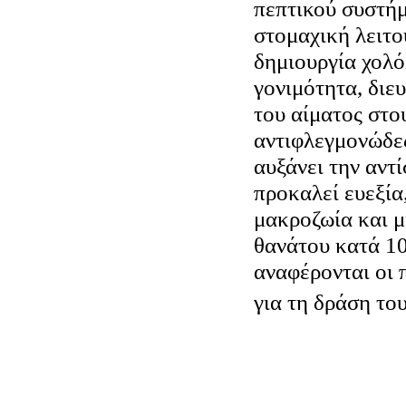
πεπτικού συστήμ
στομαχική λειτο
δημιουργία χολό
γονιμότητα, διε
του αίματος στου
αντιφλεγμονώδες
αυξάνει την αντ
προκαλεί ευεξία
μακροζωία και 
θανάτου κατά 1
αναφέρονται οι 
για τη δράση το