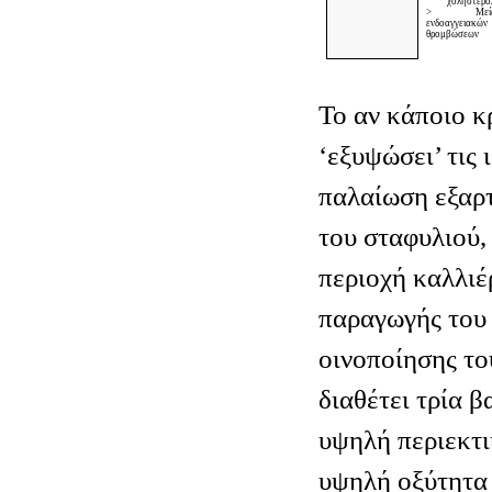
χοληστερό
> Μείω
ενδοαγγειακών
θρομβώσεων
Το αν κάποιο κ
‘εξυψώσει’ τις 
παλαίωση εξαρτ
του σταφυλιού,
περιοχή καλλιέρ
παραγωγής του 
οινοποίησης του
διαθέτει τρία 
υψηλή περιεκτι
υψηλή οξύτητα