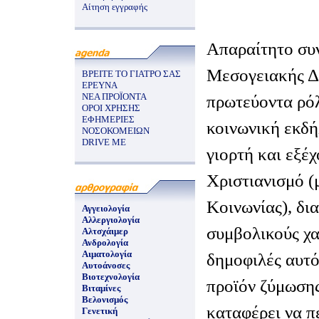
Αίτηση εγγραφής
Απαραίτητο συν
Μεσογειακής Δ
ΒΡΕΙΤΕ ΤΟ ΓΙΑΤΡΟ ΣΑΣ
ΕΡΕΥΝΑ
ΝΕΑ ΠΡΟΪΟΝΤΑ
πρωτεύοντα ρό
ΟΡΟΙ ΧΡΗΣΗΣ
ΕΦΗΜΕΡΙΕΣ
κοινωνική εκδή
ΝΟΣΟΚΟΜΕΙΩΝ
DRIVE ME
γιορτή και εξέ
Χριστιανισμό (
Κοινωνίας), δια
Αγγειολογία
Αλλεργιολογία
συμβολικούς χα
Αλτσχάιμερ
Ανδρολογία
Αιματολογία
δημοφιλές αυτό
Αυτοάνοσες
Βιοτεχνολογία
προϊόν ζύμωσης
Βιταμίνες
Βελονισμός
καταφέρει να π
Γενετική