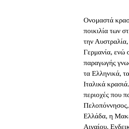
Ονομαστά κρασ
ποικιλία των σ
την Αυστραλία, 
Γερμανία, ενώ 
παραγωγής γνωσ
τα Ελληνικά, τα
Ιταλικά κρασιά.
περιοχές που π
Πελοπόννησος,
Ελλάδα, η Μακε
Αιγαίου. Ενδει