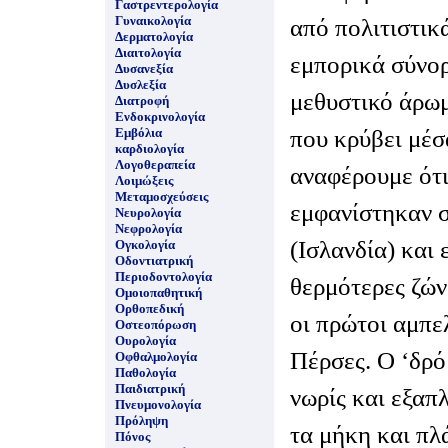
Γαστρεντερολογία
Γυναικολογία
από πολιτιστικ
Δερματολογία
Διαιτολογία
εμπορικά σύνορ
Δυσανεξία
Δυσλεξία
μεθυστικό άρωμ
Διατροφή
Ενδοκρινολογία
που κρύβει μέσα
Εμβόλια
καρδιολογία
Λογοθεραπεία
αναφέρουμε ότι
Λοιμώξεις
Μεταμοσχεύσεις
εμφανίστηκαν σ
Νευρολογία
Νεφρολογία
(Ισλανδία) και 
Ογκολογία
Οδοντιατρική
Περιοδοντολογία
θερμότερες ζών
Ομοιοπαθητική
Ορθοπεδική
οι πρώτοι αμπε
Οστεοπόρωση
Ουρολογία
Πέρσες. Ο ‘δρό
Οφθαλμολογία
Παθολογία
Παιδιατρική
νωρίς και εξαπ
Πνευμονολογία
Πρόληψη
τα μήκη και πλά
Πόνος