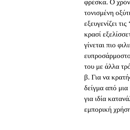
φρέσκα. Ο χρόν
τονισμένη οξύτ
εξευγενίζει τις 
κρασί εξελίσσετ
γίνεται πιο φιλ
ευπροσάρμοστο
του με άλλα τρ
β. Για να κρατ
δείγμα από μια
για ιδία καταν
εμπορική χρήση