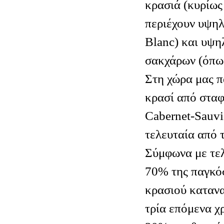
κρασιά (κυρίως
περιέχουν υψη
Blanc) και υψ
σακχάρων (όπως
Στη χώρα μας 
κρασί από σταφ
Cabernet-Sauvi
τελευταία από 
Σύμφωνα με τελ
70% της παγκό
κρασιού καταν
τρία επόμενα χ