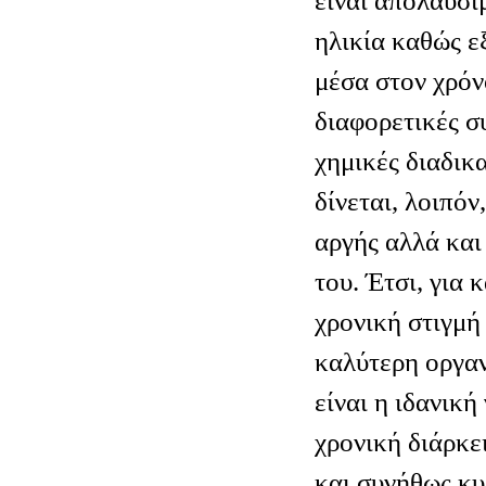
είναι απολαύσι
ηλικία καθώς ε
μέσα στον χρόν
διαφορετικές σ
χημικές διαδικ
δίνεται, λοιπόν
αργής αλλά και
του. Έτσι, για 
χρονική στιγμή
καλύτερη οργαν
είναι η ιδανικ
χρονική διάρκε
και συνήθως κυ