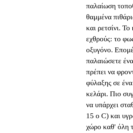
παλαίωση τοποθ
θαμμένα πιθάρι
και ρετσίνι. Το
εχθρούς: το φως
οξυγόνο. Επομέ
παλαιώσετε ένα
πρέπει να φροντ
φύλαξης σε έν
κελάρι. Πιο συ
να υπάρχει στα
15 ο C) και υγ
χώρο καθ' όλη τ