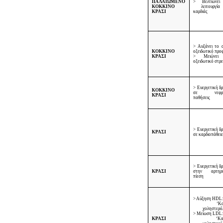
ΠΑΛΑΙΩΜΕΝΟ
> Βελτιώνει
ΚΟΚΚΙΝΟ
λειτουργία
ΚΡΑΣΙ
καρδιάς
> Αυξάνει το α
ΚΟΚΚΙΝΟ
οξειδωτικό προ
ΚΡΑΣΙ
> Μειώνει
οξειδωτικό στρ
> Ευεργετική δ
ΚΟΚΚΙΝΟ
σε νεφρι
ΚΡΑΣΙ
παθήσεις
> Ευεργετική δ
ΚΡΑΣΙ
σε καρδιοπάθει
> Ευεργετική δ
ΚΡΑΣΙ
στην αρτηρι
πίεση
> Αύξηση
HDL
‘Κ
χοληστερό
> Μείωση
LDL
ΚΡΑΣΙ
‘Κ