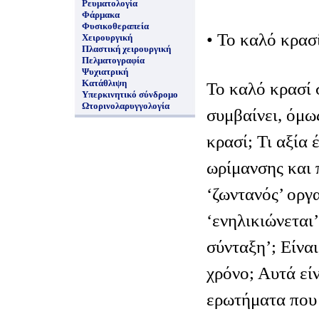
Ρευματολογία
Φάρμακα
Φυσικοθεραπεία
• Το καλό κρασί
Χειρουργική
Πλαστική χειρουργική
Πελματογραφία
Ψυχιατρική
Κατάθλιψη
Το καλό κρασί σ
Υπερκινητικό σύνδρομο
Ωτορινολαρυγγολογία
συμβαίνει, όμω
κρασί; Τι αξία 
ωρίμανσης και 
‘ζωντανός’ οργα
‘ενηλικιώνεται’
σύνταξη’; Είναι
χρόνο; Αυτά εί
ερωτήματα που 