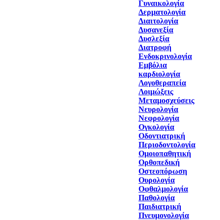
Γυναικολογία
Δερματολογία
Διαιτολογία
Δυσανεξία
Δυσλεξία
Διατροφή
Ενδοκρινολογία
Εμβόλια
καρδιολογία
Λογοθεραπεία
Λοιμώξεις
Μεταμοσχεύσεις
Νευρολογία
Νεφρολογία
Ογκολογία
Οδοντιατρική
Περιοδοντολογία
Ομοιοπαθητική
Ορθοπεδική
Οστεοπόρωση
Ουρολογία
Οφθαλμολογία
Παθολογία
Παιδιατρική
Πνευμονολογία