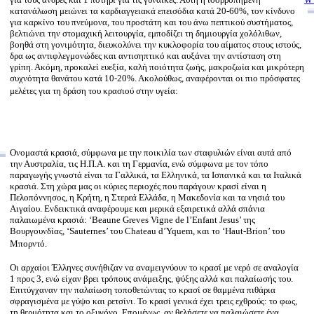
w
κατανάλωση μειώνει τα καρδιαγγειακά επεισόδια κατά 20-60%, τον κίνδυνο
ww
για καρκίνο του πνεύμονα, του προστάτη και του άνω πεπτικού συστήματος,
w
βελτιώνει την στομαχική λειτουργία, εμποδίζει τη δημιουργία χολόλιθων,
ww
βοηθά στη γονιμότητα, διευκολύνει την κυκλοφορία του αίματος στους ιστούς,
w
δρα ως αντιφλεγμονώδες και αντισηπτικό και αυξάνει την αντίσταση στη
γρίπη. Ακόμη, προκαλεί ευεξία, καλή ποιότητα ζωής, μακροζωία και μικρότερη
w
συχνότητα θανάτου κατά 10-20%. Ακολούθως, αναφέρονται οι πιο πρόσφατες
nu
μελέτες για τη δράση του κρασιού στην υγεία:
po
ww
ww
w
w
Ονομαστά κρασιά, σύμφωνα με την ποικιλία των σταφυλιών είναι αυτά από
w
την Αυστραλία, τις Η.Π.Α. και τη Γερμανία, ενώ σύμφωνα με τον τόπο
w
παραγωγής γνωστά είναι τα Γαλλικά, τα Ελληνικά, τα Ισπανικά και τα Ιταλικά
w
κρασιά. Στη χώρα μας οι κύριες περιοχές που παράγουν κρασί είναι η
w
Πελοπόννησος, η Κρήτη, η Στερεά Ελλάδα, η Μακεδονία και τα νησιά του
ww
Αιγαίου. Ενδεικτικά αναφέρουμε και μερικά εξαιρετικά αλλά σπάνια
ww
παλαιωμένα κρασιά: ‘Beaune Greves Vigne de l’Enfant Jesus’ της
Βουργουνδίας, ‘Sauternes’ του Chateau d’Yquem, και το ‘Haut-Brion’ του
ww
Μπορντό.
ww
ww
Οι αρχαίοι Έλληνες συνήθιζαν να αναμειγνύουν το κρασί με νερό σε αναλογία
ww
1 προς 3, ενώ είχαν βρει τρόπους ανάμειξης, ψύξης αλλά και παλαίωσής του.
ww
Επιτύγχαναν την παλαίωση τοποθετώντας το κρασί σε θαμμένα πιθάρια
w
σφραγισμένα με γύψο και ρετσίνι. Το κρασί γενικά έχει τρεις εχθρούς: το φως,
w
τη θερμότητα και το οξυγόνο. Επομένως, αν θελήσετε να παλαιώσετε ένα