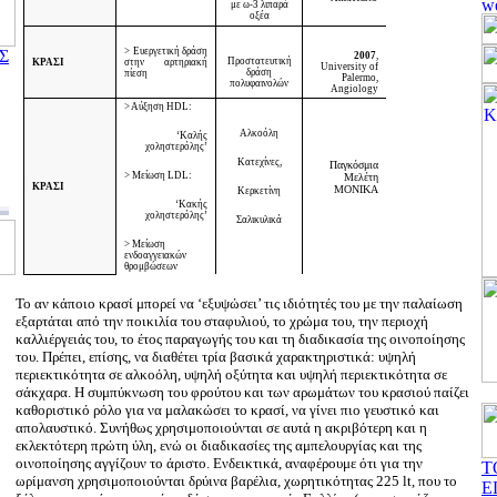
με ω-3 λιπαρά
οξέα
> Ευεργετική δράση
Σ
2007
,
Προστατευτική
ΚΡΑΣΙ
στην αρτηριακή
University
of
δράση
πίεση
Palermo
,
πολυφαινολών
Angiology
> Αύξηση
HDL
:
Αλκοόλη
‘Καλής
χοληστερόλης’
Κατεχίνες,
Παγκόσμια
> Μείωση
LDL
:
Μελέτη
ΚΡΑΣΙ
MONIKA
Κερκετίνη
‘Κακής
χοληστερόλης’
Σαλικυλικά
> Μείωση
ενδοαγγειακών
θρομβώσεων
Το αν κάποιο κρασί μπορεί να ‘εξυψώσει’ τις ιδιότητές του με την παλαίωση
εξαρτάται από την ποικιλία του σταφυλιού, το χρώμα του, την περιοχή
καλλιέργειάς του, το έτος παραγωγής του και τη διαδικασία της οινοποίησης
του. Πρέπει, επίσης, να διαθέτει τρία βασικά χαρακτηριστικά: υψηλή
περιεκτικότητα σε αλκοόλη, υψηλή οξύτητα και υψηλή περιεκτικότητα σε
σάκχαρα. Η συμπύκνωση του φρούτου και των αρωμάτων του κρασιού παίζει
καθοριστικό ρόλο για να μαλακώσει το κρασί, να γίνει πιο γευστικό και
απολαυστικό. Συνήθως χρησιμοποιούνται σε αυτά η ακριβότερη και η
εκλεκτότερη πρώτη ύλη, ενώ οι διαδικασίες της αμπελουργίας και της
οινοποίησης αγγίζουν το άριστο. Ενδεικτικά, αναφέρουμε ότι για την
Τ
ωρίμανση χρησιμοποιούνται δρύινα βαρέλια, χωρητικότητας 225 lt, που το
Ε