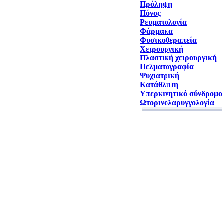
Πρόληψη
Πόνος
Ρευματολογία
Φάρμακα
Φυσικοθεραπεία
Χειρουργική
Πλαστική χειρουργική
Πελματογραφία
Ψυχιατρική
Κατάθλιψη
Υπερκινητικό σύνδρομο
Ωτορινολαρυγγολογία