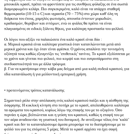
ww
μπουκάλι κρασί, πρέπει να φροντίσετε για τις συνθήκες φύλαξης σε ένα σωστά
ww
διαμορφωμένο κελάρι. Πιο συγκεκριμένα, καλό είναι να υπάρχει σταθερή
ww
θερμοκρασία (10-15 ο C) και υγρασία (70 – 75%) στο χώρο καθ' όλη τη
διάρκεια του έτους, χαμηλός φωτισμός, απουσία έντονων μυρωδιών,
ww
κραδασμών, θορύβων και εντόμων, ενώ οι φιάλες θα πρέπει να είναι
w
πλαγιασμένες σε ειδικές ξύλινες θήκες, για καλύτερη προστασία του φελλού.
ho
ww
Οι λόγοι που αξίζει να παλαιώσετε ένα καλό κρασί είναι δύο :
w
α. Μερικά κρασιά είναι καλύτερα γευστικά όταν κατανλώνονται μετά από
ww
μερικά χρόνια και όχι όταν είναι φρέσκα. Ο χρόνος απαλύνει την τονισμένη
ww
οξύτητά τους καθώς εξευγενίζει τις ‘επιθετικές’ τανίνες. Το κρασί εξελίσσεται με
το χρόνο και γίνεται πιο φιλικό, πιο κομψό και πιο ευπροσάρμοστο στη
συνδυαστικότητά του με άλλα τρόφιμα.
β. Για να κρατήσουμε στην κάβα μας δείγμα από μια καλή σοδειά κρασιού, για
ιδία κατανάλωση ή για μελλοντική εμπορική χρήση.
• προτεινόμενος τρόπος κατανάλωσης
Σημαντικό ρόλο στην απόλαυση ενός καλού κρασιού παίζει και η αίσθηση της
όσφρησης. Η κυκλική κίνηση στο ποτήρι με το κρασί, απελευθερώνει καλύτερα
τα αρώματα του κρασιού, κυρίως λόγω της επαφής του με το οξυγόνο. Όσο
περνάει η ώρα, βελτιώνεται και η γεύση του κρασιού, καθώς η επαφή του με
τον αέρα αναδεικνύει τη γευστική του δυναμική. Αν ανοίξουμε τέλος ένα ‘καλό’
κρασί και δεν το καταναλώσουμε άμεσα μπορούμε να το διατηρήσουμε με το
φελλό του για τις επόμενες 5 μέρες. Μετά το κρασί αρχίσει να έχει σαφή