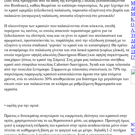
ξύλο τους προέρχεται από τα δάση της κεντρικής Γαλλίας (κατασκευάζονται
Μ
στο Bordeaux), καθώς θεωρείται το καλύτερο παγκοσμίως. Ας μην ξεχνάμε ότι
Δ
το κρασί ωριμάζει (οξειδωτική παλαίωση, παρουσία οξυγόνου) στο βαρέλι και
Μ
παλαιώνει (αναγωγική παλαίωση, απουσία οξυγόνου) στο μπουκάλι!
Κ
Ο
Η πλειονότητα των κρασιών που παλαιώνονται είναι κόκκινα, επειδή
Α
περιέχουν τις τανίνες, οι οποίες απαιτούν περισσότερο χρόνο για να
Τ
ξεδιπλώσουν τις ιδιότητές τους και να γίνει το κρασί πιο απολαυστικό και
αρωματικό, προστατεύοντάς το, παράλληλα, από την οξείδωση (επαφή με το
Δ
οξυγόνο η οποία σταδιακά ‘γερνάει’ το κρασί και το καταστρέφει). Θα πρέπει
Δ
να αναφέρουμε ότι παλαίωση γίνεται και στα λευκά κρασιά (κυρίως γλυκά), τα
Ξ
οποία περιέχουν υψηλή αλκοόλη (Sauvignon-Blanc) και υψηλή συγκέντρωση
Γ
σακχάρων (όπως το κρασί της Σάμου). Στη χώρα μας παλαιώνεται συνήθως
κρασί από σταφύλια ποικιλίας Cabernet-Sauvignon, Syrah και τώρα τελευταία
από την ποικιλία ξινόμαυρο. Σύμφωνα με τελευταίες στατιστικές το 70% της
παγκόσμιας παραγωγής κρασιού καταναλώνεται άμεσα στα τρία επόμενα
χρόνια, ενώ το υπόλοιπο 30% αποθηκεύεται για διάστημα όχι μεγαλύτερο των
είκοσι ετών και παλαιώνεται σε κελάρια με ρυθμιζόμενη θερμοκρασία και
υγρασία.
• οφέλη για την υγειά:
Πρώτος ο Ιπποκράτης αναγνώρισε τις ευεργετικές ιδιότητες του κρασιού στην
υγεία, χρησιμοποιώντας το ως θεραπευτικό μέσο, ως φάρμακο. Προσοχή όμως
ww
γιατί η ευεργετική επίδραση του κρασιού στην υγεία αναδεικνύεται μόνο όταν
w
πίνεται σε καθημερινή βάση με το φαγητό και με μέτρο: δηλαδή 1-2 ποτήρια
w
για τους άνδρες και 1 ποτήρι για τις γυναίκες. Αυτή η ισορροπημένη