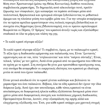
θέση στον Χριστιανισμό (μέσω της Θείας Κοινωνίας), διαθέτει ποικίλους
συμβολικούς χαρακτήρες. Το δημοφιλές αυτό αλκοολούχο ποτό, προϊόν
ζύμωσης των σταφυλιών, έχει καταφέρει να περάσει ανέπαφο μέσα από
πολιτιστικά, θρησκευτικά και εμπορικά σύνορα ξεδιπλώνοντας το μεθυστικό
άρωμα και τη πλούσια γεύση που κρύβει μέσα του. Για την ιστορία αναφέρουμε
ότι τα πρώτα αμπέλια εμφανίστηκαν στις πολικές περιοχές (Ισλανδία) και εν
συνεχεία στις θερμότερες ζώνες (Μεσοποταμία), ενώ οι πρώτοι αμπελουργοί
θεωρούνται οι Πέρσες. Ο ‘δρόμος’ του κρασιού άνοιξε νωρίς και εξαπλώθηκε
σταδιακά σε όλα τα μήκη και πλάτη της γης.
• Το καλό κρασί σίγουρα αξίζει!
Το καλό κρασί σίγουρα αξίζει! Τι συμβαίνει, όμως, με το παλαιωμένο κρασί;
Τι αξία έχει η διαδικασία ωρίμανσης και παλαίωσής του; Είναι ‘ζωντανός’
οργανισμός και αν ναι, πότε ‘ενηλικιώνεται’ και πότε ‘παίρνει σύνταξη’; Είναι,
τελικά, ‘φίλος’ με τον χρόνο; Αυτά είναι μερικά από τα ερωτήματα που τίθενται
σε σχέση με το κρασί. Στη συνέχεια θα γίνει μια προσπάθεια προσέγγισης τους,
ενώ συνάμα θα αναφερθούν οι ευεργετικές ιδιότητες του κρασιού με ιδιαίτερη
μνεία σε αυτά που έχουν παλαιωθεί.
Είναι γενικά αποδεκτό ότι το κρασί γίνεται καλύτερο και βελτιώνει το
χαρακτήρα του όσο παλαιώνει. Βέβαια, όλα τα είδη κρασιού δεν έχουν την ίδια
διάρκεια ζωής. Αυτό έχει σαν αποτέλεσμα, κάθε τύπος κρασιού να είναι
απολαύσιμος σε διαφορετική ηλικία καθώς εξελίσσεται δυναμικά μέσα στον
χρόνο μέσα από διαφορετικές συνεχείς και πολύπλοκες χημικές διαδικασίες.
Προτεραιότητα δίνεται, λοιπόν, στην εξασφάλιση της αργής αλλά και
ελεγχόμενης οξείδωσής του. Έτσι, για κάθε κρασί υπάρχει μια χρονική στιγμή