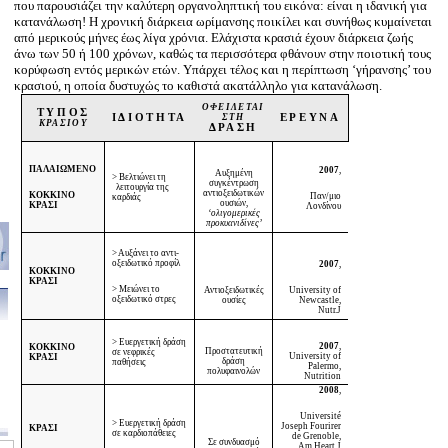
που παρουσιάζει την καλύτερη οργανοληπτική του εικόνα: είναι η ιδανική για
κατανάλωση! Η χρονική διάρκεια ωρίμανσης ποικίλει και συνήθως κυμαίνεται
από μερικούς μήνες έως λίγα χρόνια. Ελάχιστα κρασιά έχουν διάρκεια ζωής
άνω των 50 ή 100 χρόνων, καθώς τα περισσότερα φθάνουν στην ποιοτική τους
κορύφωση εντός μερικών ετών. Υπάρχει τέλος και η περίπτωση ‘γήρανσης’ του
κρασιού, η οποία δυστυχώς το καθιστά ακατάλληλο για κατανάλωση.
ΟΦΕΙΛΕΤΑΙ
ΤΥΠΟΣ
ΙΔΙΟΤΗΤΑ
ΣΤΗ
ΕΡΕΥΝΑ
ΚΡΑΣΙΟΥ
ΔΡΑΣΗ
ΠΑΛΑΙΩΜΕΝΟ
2007
,
Αυξημένη
> Βελτιώνει τη
συγκέντρωση
λειτουργία της
αντιοξειδωτικών
ΚΟΚΚΙΝΟ
Παν/μιο
καρδιάς
ουσιών,
ΚΡΑΣΙ
Λονδίνου
‘ολιγομερικές
προκυανιδίνες’
> Αυξάνει το αντι-
οξειδωτικό προφίλ
2007
,
ΚΟΚΚΙΝΟ
ΚΡΑΣΙ
> Μειώνει το
Αντιοξειδωτικές
University
of
οξειδωτικό στρες
ουσίες
Newcastle
,
Nutr.J
> Ευεργετική δράση
2007
,
ΚΟΚΚΙΝΟ
Προστατευτική
σε νεφρικές
University
of
ΚΡΑΣΙ
δράση
παθήσεις
Palermo
,
πολυφαινολών
Nutrition
2008
,
Université
> Ευεργετική δράση
Joseph Fourirer
ΚΡΑΣΙ
σε καρδιοπάθειες
de Grenoble,
Σε συνδυασμό
Am.Heart.J