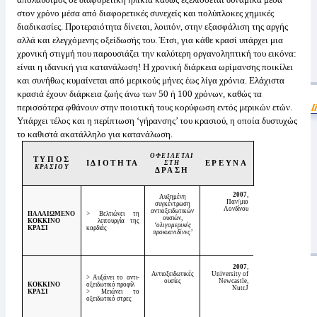
στον χρόνο μέσα από διαφορετικές συνεχείς και πολύπλοκες χημικές
διαδικασίες. Προτεραιότητα δίνεται, λοιπόν, στην εξασφάλιση της αργής
αλλά και ελεγχόμενης οξείδωσής του. Έτσι, για κάθε κρασί υπάρχει μια
χρονική στιγμή που παρουσιάζει την καλύτερη οργανοληπτική του εικόνα:
είναι η ιδανική για κατανάλωση! Η χρονική διάρκεια ωρίμανσης ποικίλει
και συνήθως κυμαίνεται από μερικούς μήνες έως λίγα χρόνια. Ελάχιστα
κρασιά έχουν διάρκεια ζωής άνω των 50 ή 100 χρόνων, καθώς τα
περισσότερα φθάνουν στην ποιοτική τους κορύφωση εντός μερικών ετών.
Υπάρχει τέλος και η περίπτωση ‘γήρανσης’ του κρασιού, η οποία δυστυχώς
το καθιστά ακατάλληλο για κατανάλωση.
ΟΦΕΙΛΕΤΑΙ
ΤΥΠΟΣ
ΙΔΙΟΤΗΤΑ
ΣΤΗ
ΕΡΕΥΝΑ
ΚΡΑΣΙΟΥ
ΔΡΑΣΗ
2007
,
Αυξημένη
Παν/μιο
συγκέντρωση
Λονδίνου
αντιοξειδωτικών
ΠΑΛΑΙΩΜΕΝΟ
> Βελτιώνει τη
ουσιών,
ΚΟΚΚΙΝΟ
λειτουργία της
‘ολιγομερικές
ΚΡΑΣΙ
καρδιάς
προκυανιδίνες’
2007
,
Αντιοξειδωτικές
University
of
> Αυξάνει το αντι-
ουσίες
Newcastle
,
ΚΟΚΚΙΝΟ
οξειδωτικό προφίλ
Nutr.J
ΚΡΑΣΙ
> Μειώνει το
οξειδωτικό στρες