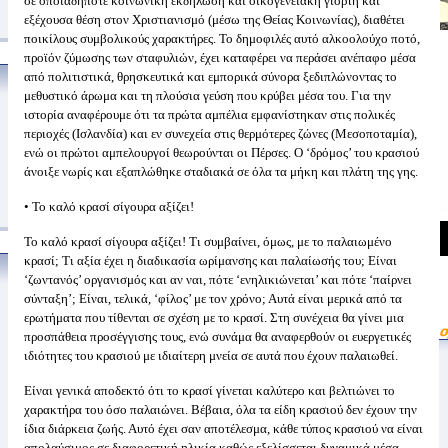
σε οποιαδήποτε κοινωνική εκδήλωση και οικογενειακή γιορτή και
εξέχουσα θέση στον Χριστιανισμό (μέσω της Θείας Κοινωνίας), διαθέτει
ποικίλους συμβολικούς χαρακτήρες. Το δημοφιλές αυτό αλκοολούχο ποτό,
προϊόν ζύμωσης των σταφυλιών, έχει καταφέρει να περάσει ανέπαφο μέσα
από πολιτιστικά, θρησκευτικά και εμπορικά σύνορα ξεδιπλώνοντας το
μεθυστικό άρωμα και τη πλούσια γεύση που κρύβει μέσα του. Για την
ιστορία αναφέρουμε ότι τα πρώτα αμπέλια εμφανίστηκαν στις πολικές
περιοχές (Ισλανδία) και εν συνεχεία στις θερμότερες ζώνες (Μεσοποταμία),
ενώ οι πρώτοι αμπελουργοί θεωρούνται οι Πέρσες. Ο ‘δρόμος’ του κρασιού
άνοιξε νωρίς και εξαπλώθηκε σταδιακά σε όλα τα μήκη και πλάτη της γης.
• Το καλό κρασί σίγουρα αξίζει!
Το καλό κρασί σίγουρα αξίζει! Τι συμβαίνει, όμως, με το παλαιωμένο
κρασί; Τι αξία έχει η διαδικασία ωρίμανσης και παλαίωσής του; Είναι
‘ζωντανός’ οργανισμός και αν ναι, πότε ‘ενηλικιώνεται’ και πότε ‘παίρνει
σύνταξη’; Είναι, τελικά, ‘φίλος’ με τον χρόνο; Αυτά είναι μερικά από τα
ερωτήματα που τίθενται σε σχέση με το κρασί. Στη συνέχεια θα γίνει μια
προσπάθεια προσέγγισης τους, ενώ συνάμα θα αναφερθούν οι ευεργετικές
ιδιότητες του κρασιού με ιδιαίτερη μνεία σε αυτά που έχουν παλαιωθεί.
Είναι γενικά αποδεκτό ότι το κρασί γίνεται καλύτερο και βελτιώνει το
χαρακτήρα του όσο παλαιώνει. Βέβαια, όλα τα είδη κρασιού δεν έχουν την
ίδια διάρκεια ζωής. Αυτό έχει σαν αποτέλεσμα, κάθε τύπος κρασιού να είναι
απολαύσιμος σε διαφορετική ηλικία καθώς εξελίσσεται δυναμικά μέσα