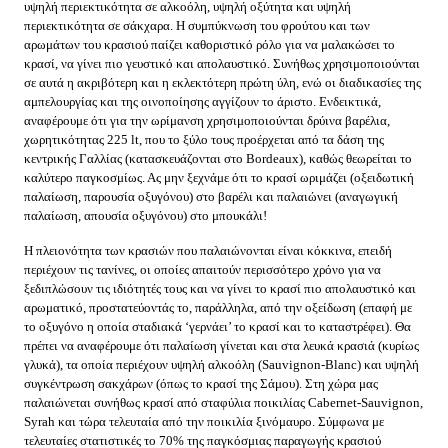
υψηλή περιεκτικότητα σε αλκοόλη, υψηλή οξύτητα και υψηλή
περιεκτικότητα σε σάκχαρα. Η συμπύκνωση του φρούτου και των
αρωμάτων του κρασιού παίζει καθοριστικό ρόλο για να μαλακώσει το
κρασί, να γίνει πιο γευστικό και απολαυστικό. Συνήθως χρησιμοποιούνται
σε αυτά η ακριβότερη και η εκλεκτότερη πρώτη ύλη, ενώ οι διαδικασίες της
αμπελουργίας και της οινοποίησης αγγίζουν το άριστο. Ενδεικτικά,
αναφέρουμε ότι για την ωρίμανση χρησιμοποιούνται δρύινα βαρέλια,
χωρητικότητας 225 lt, που το ξύλο τους προέρχεται από τα δάση της
κεντρικής Γαλλίας (κατασκευάζονται στο Bordeaux), καθώς θεωρείται το
καλύτερο παγκοσμίως. Ας μην ξεχνάμε ότι το κρασί ωριμάζει (οξειδωτική
παλαίωση, παρουσία οξυγόνου) στο βαρέλι και παλαιώνει (αναγωγική
παλαίωση, απουσία οξυγόνου) στο μπουκάλι!
Η πλειονότητα των κρασιών που παλαιώνονται είναι κόκκινα, επειδή
περιέχουν τις τανίνες, οι οποίες απαιτούν περισσότερο χρόνο για να
ξεδιπλώσουν τις ιδιότητές τους και να γίνει το κρασί πιο απολαυστικό και
αρωματικό, προστατεύοντάς το, παράλληλα, από την οξείδωση (επαφή με
το οξυγόνο η οποία σταδιακά ‘γερνάει’ το κρασί και το καταστρέφει). Θα
πρέπει να αναφέρουμε ότι παλαίωση γίνεται και στα λευκά κρασιά (κυρίως
γλυκά), τα οποία περιέχουν υψηλή αλκοόλη (Sauvignon-Blanc) και υψηλή
συγκέντρωση σακχάρων (όπως το κρασί της Σάμου). Στη χώρα μας
παλαιώνεται συνήθως κρασί από σταφύλια ποικιλίας Cabernet-Sauvignon,
Syrah και τώρα τελευταία από την ποικιλία ξινόμαυρο. Σύμφωνα με
τελευταίες στατιστικές το 70% της παγκόσμιας παραγωγής κρασιού