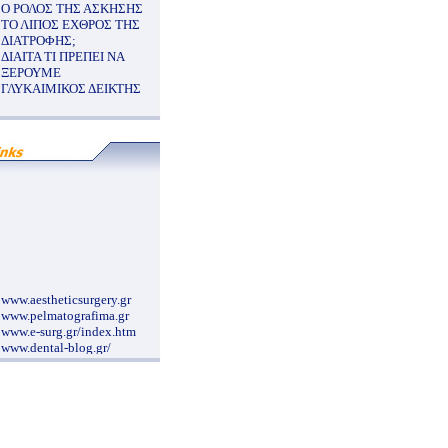
Ο ΡΟΛΟΣ ΤΗΣ ΑΣΚΗΣΗΣ
ΤΟ ΛΙΠΟΣ ΕΧΘΡΟΣ ΤΗΣ
ΔΙΑΤΡΟΦΗΣ;
ΔΙΑΙΤΑ ΤΙ ΠΡΕΠΕΙ ΝΑ
ΞΕΡΟΥΜΕ
ΓΛΥΚΑΙΜΙΚΟΣ ΔΕΙΚΤΗΣ
www.aestheticsurgery.gr
www.pelmatografima.gr
www.e-surg.gr/index.htm
www.dental-blog.gr/
www.neurosurgery.org.gr/grindex.htm
www.ophthalmiatreio.gr/
www.kat-hosp.gr
www.maxillofacial.gr
www.palliative.gr/uoa/index.html
www.cardioalex.gr/