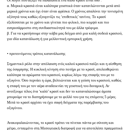
Οι λόγοι που αξίζει να παλαιώσετε ένα καλό κρασί είναι δύο :
α. Μερικά κρασιά είναι καλύτερα γευστικά όταν κατανλώνονται μετά από
μερικά χρόνια και όχι όταν είναι φρέσκα. Ο χρόνος απαλύνει την τονισμένη
οξύτητά τους καθώς εξευγενίζει τις ‘επιθετικές’ τανίνες. Το κρασί
εξελίσσεται με το χρόνο και γίνεται πιο φιλικό, πιο κομψό και πιο
ευπροσάρμοστο στη συνδυαστικότητά του με άλλα τρόφιμα.
β. Για να κρατήσουμε στην κάβα μας δείγμα από μια καλή σοδειά κρασιού,
για ιδία κατανάλωση ή για μελλοντική εμπορική χρήση.
• προτεινόμενος τρόπος κατανάλωσης
Σημαντικό ρόλο στην απόλαυση ενός καλού κρασιού παίζει και η αίσθηση
της όσφρησης. Η κυκλική κίνηση στο ποτήρι με το κρασί, απελευθερώνει
καλύτερα τα αρώματα του κρασιού, κυρίως λόγω της επαφής του με το
οξυγόνο. Όσο περνάει η ώρα, βελτιώνεται και η γεύση του κρασιού, καθώς
η επαφή του με τον αέρα αναδεικνύει τη γευστική του δυναμική. Αν
ανοίξουμε τέλος ένα ‘καλό’ κρασί και δεν το καταναλώσουμε άμεσα
μπορούμε να το διατηρήσουμε με το φελλό του για τις επόμενες 5 μέρες.
Μετά το κρασί αρχίσει να έχει σαφή δείγματα της παρέμβασης του
οξυγόνου.
Ανακεφαλαιώνοντας, το κρασί πρέπει να πίνεται πάντα με σύνεση και
μέτρο, ενταγμένο στη Μεσογειακή διατροφή για να αποτελέσει πραγματικά