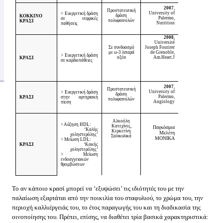
2007
,
Προστατευτική
University
of
> Ευεργετική δράση
δράση
ΚΟΚΚΙΝΟ
Palermo
,
σε νεφρικές
πολυφαινολών
ΚΡΑΣΙ
Nutrition
παθήσεις
2008
,
Université
Σε συνδυασμό
Joseph Fourirer
με ω-3 λιπαρά
de Grenoble,
> Ευεργετική δράση
οξέα
Am.Heart.J
ΚΡΑΣΙ
σε καρδιοπάθειες
2007
,
Προστατευτική
University
of
> Ευεργετική δράση
δράση
Palermo
,
ΚΡΑΣΙ
στην αρτηριακή
πολυφαινολών
Angiology
πίεση
Αλκοόλη
> Αύξηση
HDL
:
Κατεχίνες,
Παγκόσμια
‘Καλής
Κερκετίνη
Μελέτη
χοληστερόλης’
Σαλικυλικά
MONIKA
> Μείωση
LDL
:
ΚΡΑΣΙ
‘Κακής
χοληστερόλης’
> Μείωση
ενδοαγγειακών
θρομβώσεων
Το αν κάποιο κρασί μπορεί να ‘εξυψώσει’ τις ιδιότητές του με την
παλαίωση εξαρτάται από την ποικιλία του σταφυλιού, το χρώμα του, την
περιοχή καλλιέργειάς του, το έτος παραγωγής του και τη διαδικασία της
οινοποίησης του. Πρέπει, επίσης, να διαθέτει τρία βασικά χαρακτηριστικά: