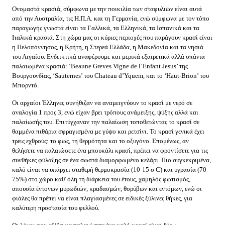
Ονομαστά κρασιά, σύμφωνα με την ποικιλία των σταφυλιών είναι αυτά
από την Αυστραλία, τις Η.Π.Α. και τη Γερμανία, ενώ σύμφωνα με τον τόπο
παραγωγής γνωστά είναι τα Γαλλικά, τα Ελληνικά, τα Ισπανικά και τα
Ιταλικά κρασιά. Στη χώρα μας οι κύριες περιοχές που παράγουν κρασί είναι
η Πελοπόννησος, η Κρήτη, η Στερεά Ελλάδα, η Μακεδονία και τα νησιά
του Αιγαίου. Ενδεικτικά αναφέρουμε και μερικά εξαιρετικά αλλά σπάνια
παλαιωμένα κρασιά: ‘Beaune Greves Vigne de l’Enfant Jesus’ της
Βουργουνδίας, ‘Sauternes’ του Chateau d’Yquem, και το ‘Haut-Brion’ του
Μπορντό.
Οι αρχαίοι Έλληνες συνήθιζαν να αναμειγνύουν το κρασί με νερό σε
αναλογία 1 προς 3, ενώ είχαν βρει τρόπους ανάμειξης, ψύξης αλλά και
παλαίωσής του. Επιτύγχαναν την παλαίωση τοποθετώντας το κρασί σε
θαμμένα πιθάρια σφραγισμένα με γύψο και ρετσίνι. Το κρασί γενικά έχει
τρεις εχθρούς: το φως, τη θερμότητα και το οξυγόνο. Επομένως, αν
θελήσετε να παλαιώσετε ένα μπουκάλι κρασί, πρέπει να φροντίσετε για τις
συνθήκες φύλαξης σε ένα σωστά διαμορφωμένο κελάρι. Πιο συγκεκριμένα,
καλό είναι να υπάρχει σταθερή θερμοκρασία (10-15 ο C) και υγρασία (70 –
75%) στο χώρο καθ' όλη τη διάρκεια του έτους, χαμηλός φωτισμός,
απουσία έντονων μυρωδιών, κραδασμών, θορύβων και εντόμων, ενώ οι
φιάλες θα πρέπει να είναι πλαγιασμένες σε ειδικές ξύλινες θήκες, για
καλύτερη προστασία του φελλού.