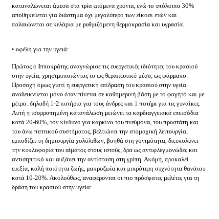
καταναλώνεται άμεσα στα τρία επόμενα χρόνια, ενώ το υπόλοιπο 30%
αποθηκεύεται για διάστημα όχι μεγαλύτερο των είκοσι ετών και
παλαιώνεται σε κελάρια με ρυθμιζόμενη θερμοκρασία και υγρασία.
• οφέλη για την υγειά:
Πρώτος ο Ιπποκράτης αναγνώρισε τις ευεργετικές ιδιότητες του κρασιού
στην υγεία, χρησιμοποιώντας το ως θεραπευτικό μέσο, ως φάρμακο.
Προσοχή όμως γιατί η ευεργετική επίδραση του κρασιού στην υγεία
αναδεικνύεται μόνο όταν πίνεται σε καθημερινή βάση με το φαγητό και με
μέτρο: δηλαδή 1-2 ποτήρια για τους άνδρες και 1 ποτήρι για τις γυναίκες.
Αυτή η ισορροπημένη κατανάλωση μειώνει τα καρδιαγγειακά επεισόδια
κατά 20-60%, τον κίνδυνο για καρκίνο του πνεύμονα, του προστάτη και
του άνω πεπτικού συστήματος, βελτιώνει την στομαχική λειτουργία,
εμποδίζει τη δημιουργία χολόλιθων, βοηθά στη γονιμότητα, διευκολύνει
την κυκλοφορία του αίματος στους ιστούς, δρα ως αντιφλεγμονώδες και
αντισηπτικό και αυξάνει την αντίσταση στη γρίπη. Ακόμη, προκαλεί
ευεξία, καλή ποιότητα ζωής, μακροζωία και μικρότερη συχνότητα θανάτου
κατά 10-20%. Ακολούθως, αναφέρονται οι πιο πρόσφατες μελέτες για τη
δράση του κρασιού στην υγεία: