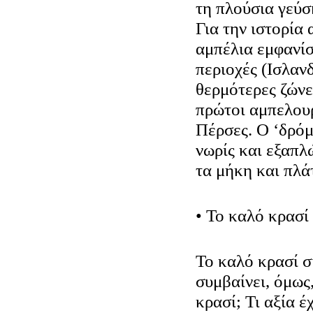
τη πλούσια γεύσ
Για την ιστορία
αμπέλια εμφανίσ
περιοχές (Ισλανδ
θερμότερες ζώνε
πρώτοι αμπελουρ
Πέρσες. Ο ‘δρόμ
νωρίς και εξαπλ
τα μήκη και πλάτ
• Το καλό κρασί 
Το καλό κρασί σί
συμβαίνει, όμως
κρασί; Τι αξία έ