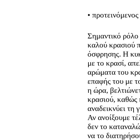
• προτεινόμενο
Σημαντικό ρόλο
καλού κρασιού π
όσφρησης. Η κυκ
με το κρασί, απ
αρώματα του κρα
επαφής του με τ
η ώρα, βελτιώνε
κρασιού, καθώς 
αναδεικνύει τη 
Αν ανοίξουμε τέ
δεν το καταναλ
να το διατηρήσο