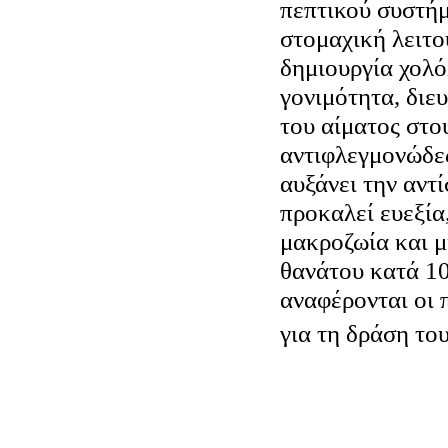
πεπτικού συστήμ
στομαχική λειτο
δημιουργία χολό
γονιμότητα, διε
του αίματος στου
αντιφλεγμονώδες
αυξάνει την αντ
προκαλεί ευεξία
μακροζωία και 
θανάτου κατά 1
αναφέρονται οι 
για τη δράση το