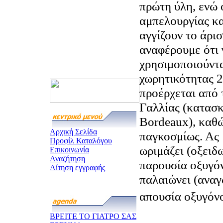
πρώτη ύλη, ενώ ο
αμπελουργίας κα
αγγίζουν το άρισ
αναφέρουμε ότι 
χρησιμοποιούντα
χωρητικότητας 22
προέρχεται από 
Γαλλίας (κατασκ
Bordeaux), καθώ
Αρχική Σελίδα
παγκοσμίως. Ας 
Προφίλ Καταλόγου
ωριμάζει (οξειδ
Επικοινωνία
Αναζήτηση
παρουσία οξυγόν
Αίτηση εγγραφής
παλαιώνει (ανα
απουσία οξυγόνο
ΒΡΕΙΤΕ ΤΟ ΓΙΑΤΡΟ ΣΑΣ