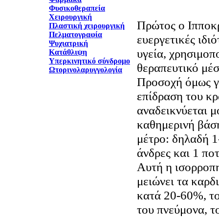
Φυσικοθεραπεία
Χειρουργική
Πρώτος ο Ιπποκρ
Πλαστική χειρουργική
Πελματογραφία
ευεργετικές ιδι
Ψυχιατρική
υγεία, χρησιμοπ
Κατάθλιψη
Υπερκινητικό σύνδρομο
θεραπευτικό μέσ
Ωτορινολαρυγγολογία
Προσοχή όμως γι
επίδραση του κρ
αναδεικνύεται μ
καθημερινή βάση
μέτρο: δηλαδή 1
άνδρες και 1 ποτ
Αυτή η ισορροπ
μειώνει τα καρδ
κατά 20-60%, το
του πνεύμονα, τ