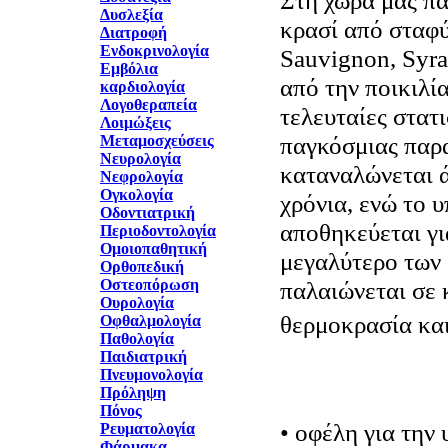
Στη χώρα μας π
Δυσλεξία
κρασί από σταφύ
Διατροφή
Ενδοκρινολογία
Sauvignon, Syra
Εμβόλια
από την ποικιλί
καρδιολογία
Λογοθεραπεία
τελευταίες στατ
Λοιμώξεις
παγκόσμιας παρ
Μεταμοσχεύσεις
Νευρολογία
καταναλώνεται ά
Νεφρολογία
Ογκολογία
χρόνια, ενώ το 
Οδοντιατρική
αποθηκεύεται γι
Περιοδοντολογία
Ομοιοπαθητική
μεγαλύτερο των 
Ορθοπεδική
Οστεοπόρωση
παλαιώνεται σε 
Ουρολογία
θερμοκρασία και
Οφθαλμολογία
Παθολογία
Παιδιατρική
Πνευμονολογία
Πρόληψη
Πόνος
• οφέλη για την 
Ρευματολογία
Φάρμακα