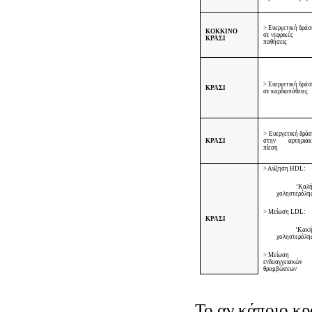
> Ευεργετική δρά
ΚΟΚΚΙΝΟ
σε νεφρικές
ΚΡΑΣΙ
παθήσεις
> Ευεργετική δρά
ΚΡΑΣΙ
σε καρδιοπάθειες
> Ευεργετική δρά
ΚΡΑΣΙ
στην αρτηριακ
πίεση
> Αύξηση
HDL
:
‘Καλ
χοληστερόλη
> Μείωση
LDL
:
ΚΡΑΣΙ
‘Κακ
χοληστερόλη
> Μείωση
ενδοαγγειακών
θρομβώσεων
Το αν κάποιο κρ