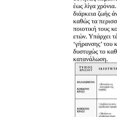
έως λίγα χρόνια
διάρκεια ζωής ά
καθώς τα περισ
ποιοτική τους κ
ετών. Υπάρχει τ
‘γήρανσης’ του 
δυστυχώς το καθ
κατανάλωση.
ΤΥΠΟΣ
ΙΔΙΟΤΗΤ
ΚΡΑΣΙΟΥ
ΠΑΛΑΙΩΜΕΝΟ
> Βελτιώνει τη
λειτουργία της
ΚΟΚΚΙΝΟ
καρδιάς
ΚΡΑΣΙ
> Αυξάνει το αντι-
οξειδωτικό προφίλ
ΚΟΚΚΙΝΟ
ΚΡΑΣΙ
> Μειώνει το
οξειδωτικό στρες