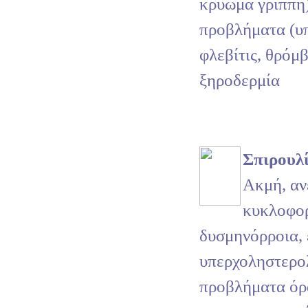
κρύωμα γρίππη
προβλήματα (υ
φλεβίτις, θρόμ
ξηροδερμία
Σπιρουλ
Ακμή, αν
κυκλοφο
δυσμηνόρροια, 
υπερχοληστερολ
προβλήματα όρ