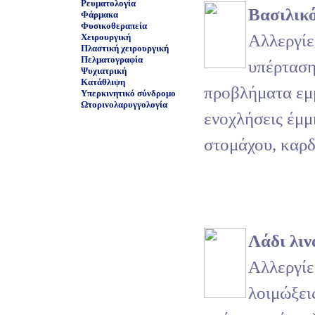
Ρευματολογία
Βασιλικ
Φάρμακα
Φυσικοθεραπεία
Αλλεργίες
Χειρουργική
Πλαστική χειρουργική
Πελματογραφία
υπέρταση
Ψυχιατρική
Κατάθλιψη
προβλήματα εμ
Υπερκινητικό σύνδρομο
Ωτορινολαρυγγολογία
ενοχλήσεις έμμ
στομάχου, καρδ
Λάδι λιν
Αλλεργίε
λοιμώξεις