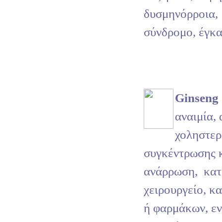
δυσμηνόρροια,
σύνδρομο, έγκα
Ginseng
αναιμία, 
χοληστερ
συγκέντρωσης 
ανάρρωση,
κατ
χειρουργείο, κ
ή φαρμάκων, εν