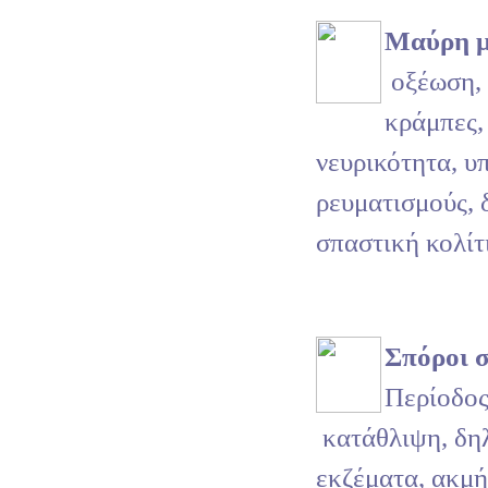
Μαύρη 
οξέωση, 
κράμπες,
νευρικότητα, υ
ρευματισμούς, 
σπαστική κολίτ
Σπόροι σ
Περίοδος
κατάθλιψη, δη
εκζέματα, ακμή