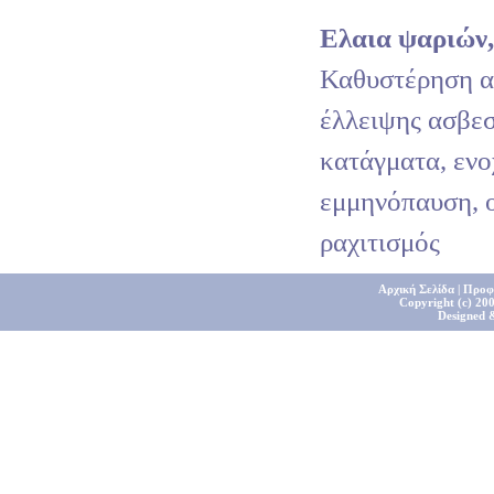
Ελαια ψαριών
Καθυστέρηση α
έλλειψης ασβεσ
κατάγματα, ενο
εμμηνόπαυση, 
ραχιτισμός
Αρχική Σελίδα
|
Προφ
Copyright (c) 200
Designed 