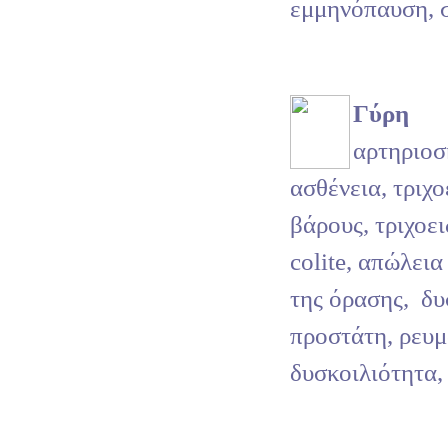
εμμηνόπαυση, σ
Γύρη
αρτηριο
ασθένεια, τριχο
βάρους, τριχοει
colite, απώλεια
της όρασης,
δυ
προστάτη, ρευμ
δυσκοιλιότητα,