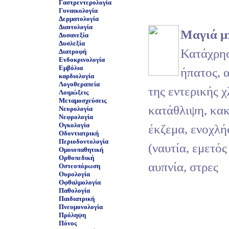
Γαστρεντερολογία
Γυναικολογία
Δερματολογία
Διαιτολογία
Μαγιά μ
Δυσανεξία
Δυσλεξία
Κατάχρησ
Διατροφή
Ενδοκρινολογία
Εμβόλια
ήπατος, 
καρδιολογία
Λογοθεραπεία
της εντερικής 
Λοιμώξεις
Μεταμοσχεύσεις
κατάθλιψη, κακ
Νευρολογία
Νεφρολογία
Ογκολογία
έκζεμα, ενοχλή
Οδοντιατρική
Περιοδοντολογία
(ναυτία, εμετός
Ομοιοπαθητική
Ορθοπεδική
αυπνία, στρες
Οστεοπόρωση
Ουρολογία
Οφθαλμολογία
Παθολογία
Παιδιατρική
Πνευμονολογία
Πρόληψη
Πόνος