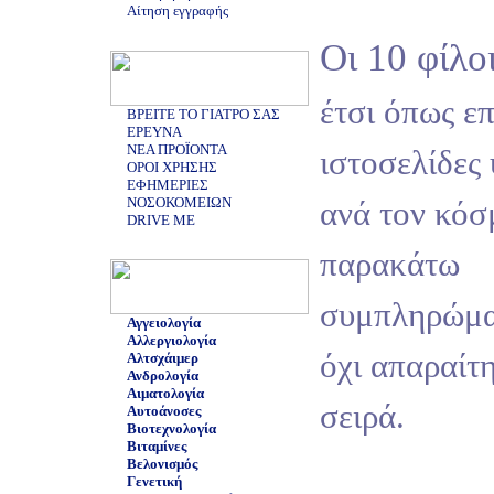
Αίτηση εγγραφής
Οι 10 φίλοι
έτσι όπως ε
ΒΡΕΙΤΕ ΤΟ ΓΙΑΤΡΟ ΣΑΣ
ΕΡΕΥΝΑ
ΝΕΑ ΠΡΟΪΟΝΤΑ
ιστοσελίδες 
ΟΡΟΙ ΧΡΗΣΗΣ
ΕΦΗΜΕΡΙΕΣ
ΝΟΣΟΚΟΜΕΙΩΝ
ανά τον κόσ
DRIVE ME
παρακάτω
συμπληρώμα
Αγγειολογία
Αλλεργιολογία
όχι απαραίτ
Αλτσχάιμερ
Ανδρολογία
Αιματολογία
σειρά.
Αυτοάνοσες
Βιοτεχνολογία
Βιταμίνες
Βελονισμός
Γενετική