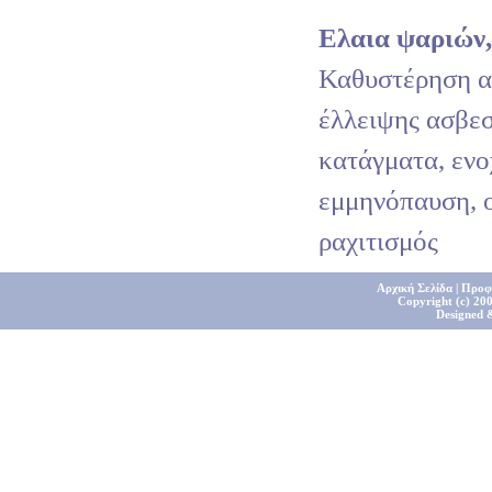
Ελαια ψαριών
Καθυστέρηση α
έλλειψης ασβεσ
κατάγματα, ενο
εμμηνόπαυση, 
ραχιτισμός
Αρχική Σελίδα
|
Προφ
Copyright (c) 200
Designed 