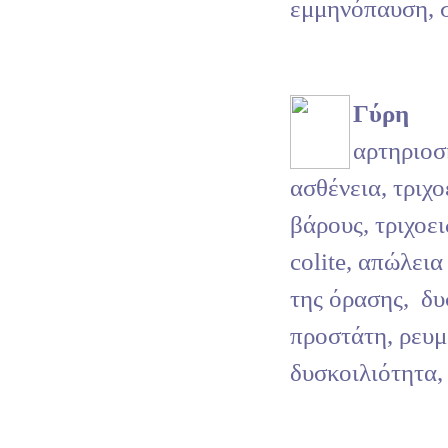
εμμηνόπαυση, σ
Γύρη
αρτηριο
ασθένεια, τριχο
βάρους, τριχοει
colite, απώλεια
της όρασης,
δυ
προστάτη, ρευμ
δυσκοιλιότητα,