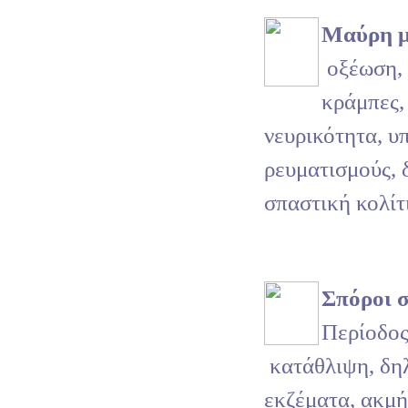
Μαύρη 
οξέωση, 
κράμπες,
νευρικότητα, υ
ρευματισμούς, 
σπαστική κολίτ
Σπόροι σ
Περίοδος
κατάθλιψη, δη
εκζέματα, ακμή