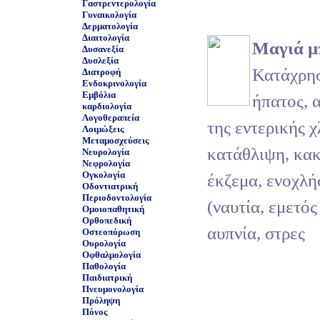
Γαστρεντερολογία
Γυναικολογία
Δερματολογία
Διαιτολογία
Μαγιά μ
Δυσανεξία
Δυσλεξία
Κατάχρησ
Διατροφή
Ενδοκρινολογία
Εμβόλια
ήπατος, 
καρδιολογία
Λογοθεραπεία
της εντερικής 
Λοιμώξεις
Μεταμοσχεύσεις
κατάθλιψη, κακ
Νευρολογία
Νεφρολογία
Ογκολογία
έκζεμα, ενοχλή
Οδοντιατρική
Περιοδοντολογία
(ναυτία, εμετός
Ομοιοπαθητική
Ορθοπεδική
αυπνία, στρες
Οστεοπόρωση
Ουρολογία
Οφθαλμολογία
Παθολογία
Παιδιατρική
Πνευμονολογία
Πρόληψη
Πόνος