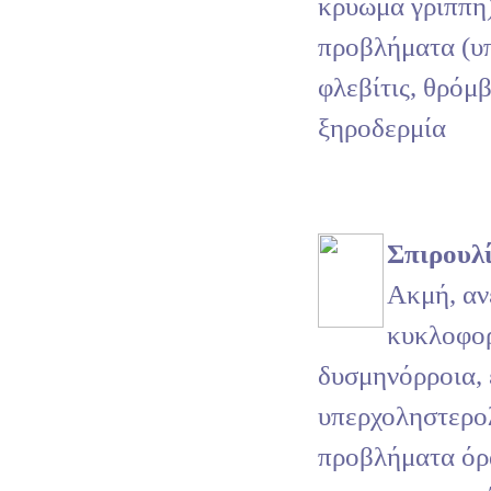
κρύωμα γρίππη
προβλήματα (υ
φλεβίτις, θρόμ
ξηροδερμία
Σπιρουλ
Ακμή, αν
κυκλοφο
δυσμηνόρροια, 
υπερχοληστερολ
προβλήματα όρ