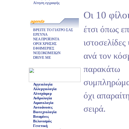
Αίτηση εγγραφής
Οι 10 φίλοι
έτσι όπως ε
ΒΡΕΙΤΕ ΤΟ ΓΙΑΤΡΟ ΣΑΣ
ΕΡΕΥΝΑ
ΝΕΑ ΠΡΟΪΟΝΤΑ
ιστοσελίδες 
ΟΡΟΙ ΧΡΗΣΗΣ
ΕΦΗΜΕΡΙΕΣ
ΝΟΣΟΚΟΜΕΙΩΝ
ανά τον κόσ
DRIVE ME
παρακάτω
συμπληρώμα
Αγγειολογία
Αλλεργιολογία
όχι απαραίτ
Αλτσχάιμερ
Ανδρολογία
Αιματολογία
σειρά.
Αυτοάνοσες
Βιοτεχνολογία
Βιταμίνες
Βελονισμός
Γενετική