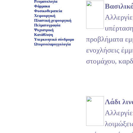
Ρευματολογία
Βασιλικ
Φάρμακα
Φυσικοθεραπεία
Αλλεργίες
Χειρουργική
Πλαστική χειρουργική
Πελματογραφία
υπέρταση
Ψυχιατρική
Κατάθλιψη
προβλήματα εμ
Υπερκινητικό σύνδρομο
Ωτορινολαρυγγολογία
ενοχλήσεις έμμ
στομάχου, καρδ
Λάδι λιν
Αλλεργίε
λοιμώξεις