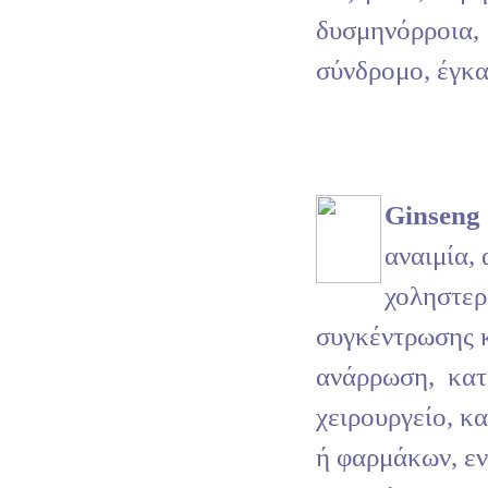
δυσμηνόρροια,
σύνδρομο, έγκα
Ginseng
αναιμία, 
χοληστερ
συγκέντρωσης 
ανάρρωση,
κατ
χειρουργείο, κ
ή φαρμάκων, εν