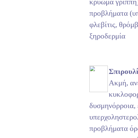
κρύωμα γρίππη
προβλήματα (υ
φλεβίτις, θρόμ
ξηροδερμία
Σπιρουλ
Ακμή, αν
κυκλοφο
δυσμηνόρροια, 
υπερχοληστερολ
προβλήματα όρ