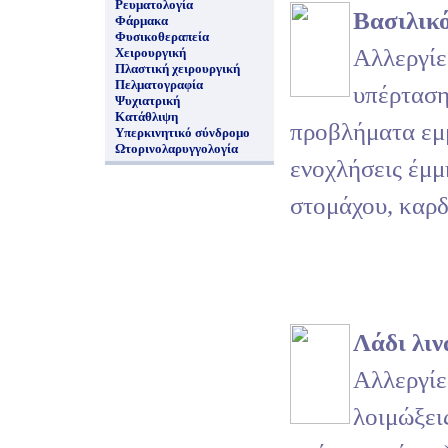
Ρευματολογία
Βασιλικ
Φάρμακα
Φυσικοθεραπεία
Αλλεργίες
Χειρουργική
Πλαστική χειρουργική
Πελματογραφία
υπέρταση
Ψυχιατρική
Κατάθλιψη
προβλήματα εμ
Υπερκινητικό σύνδρομο
Ωτορινολαρυγγολογία
ενοχλήσεις έμμ
στομάχου, καρδ
Λάδι λιν
Αλλεργίε
λοιμώξεις