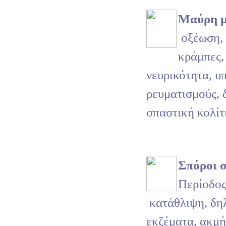
Μαύρη 
οξέωση, 
κράμπες,
νευρικότητα, υ
ρευματισμούς, 
σπαστική κολίτ
Σπόροι σ
Περίοδος
κατάθλιψη, δη
εκζέματα, ακμή