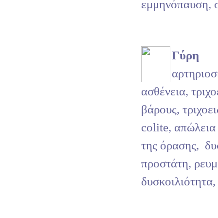
εμμηνόπαυση, σ
Γύρη
αρτηριο
ασθένεια, τριχο
βάρους, τριχοει
colite, απώλεια
της όρασης,
δυ
προστάτη, ρευμ
δυσκοιλιότητα,