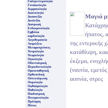
Γαστρεντερολογία
Γυναικολογία
Δερματολογία
Διαιτολογία
Μαγιά μ
Δυσανεξία
Δυσλεξία
Κατάχρησ
Διατροφή
Ενδοκρινολογία
Εμβόλια
ήπατος, 
καρδιολογία
Λογοθεραπεία
της εντερικής 
Λοιμώξεις
Μεταμοσχεύσεις
κατάθλιψη, κακ
Νευρολογία
Νεφρολογία
Ογκολογία
έκζεμα, ενοχλή
Οδοντιατρική
Περιοδοντολογία
(ναυτία, εμετός
Ομοιοπαθητική
Ορθοπεδική
αυπνία, στρες
Οστεοπόρωση
Ουρολογία
Οφθαλμολογία
Παθολογία
Παιδιατρική
Πνευμονολογία
Πρόληψη
Πόνος