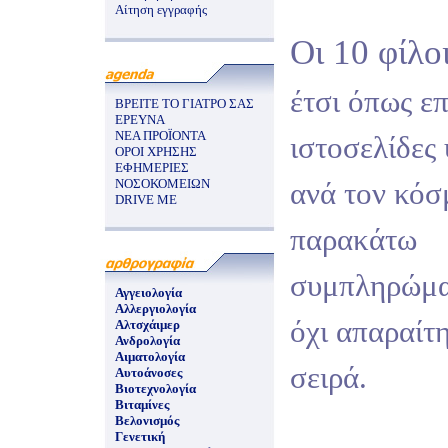
Αίτηση εγγραφής
Οι 10 φίλοι
έτσι όπως ε
ΒΡΕΙΤΕ ΤΟ ΓΙΑΤΡΟ ΣΑΣ
ΕΡΕΥΝΑ
ΝΕΑ ΠΡΟΪΟΝΤΑ
ιστοσελίδες 
ΟΡΟΙ ΧΡΗΣΗΣ
ΕΦΗΜΕΡΙΕΣ
ΝΟΣΟΚΟΜΕΙΩΝ
ανά τον κόσ
DRIVE ME
παρακάτω
συμπληρώμα
Αγγειολογία
Αλλεργιολογία
όχι απαραίτ
Αλτσχάιμερ
Ανδρολογία
Αιματολογία
σειρά.
Αυτοάνοσες
Βιοτεχνολογία
Βιταμίνες
Βελονισμός
Γενετική