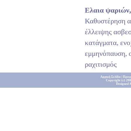
Ελαια ψαριών
Καθυστέρηση α
έλλειψης ασβεσ
κατάγματα, ενο
εμμηνόπαυση, 
ραχιτισμός
Αρχική Σελίδα
|
Προφ
Copyright (c) 200
Designed 