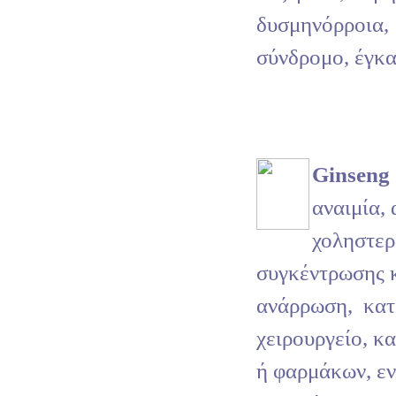
δυσμηνόρροια,
σύνδρομο, έγκα
Ginseng
αναιμία, 
χοληστερ
συγκέντρωσης 
ανάρρωση,
κατ
χειρουργείο, κ
ή φαρμάκων, εν