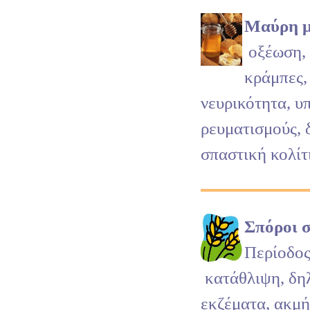
Μαύρη 
οξέωση, 
κράμπες,
νευρικότητα, υ
ρευματισμούς, 
σπαστική κολίτ
Σπόροι σ
Περίοδος
κατάθλιψη, δη
εκζέματα, ακμή