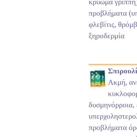
κρύωμα γρίππη
προβλήματα (υ
φλεβίτις, θρόμ
ξηροδερμία
Σπιρουλ
Ακμή, αν
κυκλοφο
δυσμηνόρροια, 
υπερχοληστερολ
προβλήματα όρ