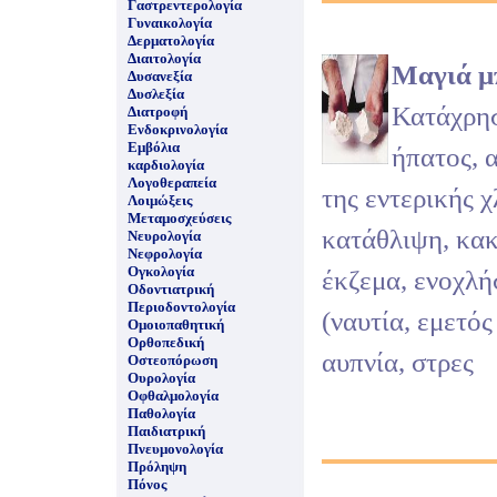
Γαστρεντερολογία
Γυναικολογία
Δερματολογία
Διαιτολογία
Μαγιά μ
Δυσανεξία
Δυσλεξία
Κατάχρησ
Διατροφή
Ενδοκρινολογία
Εμβόλια
ήπατος, 
καρδιολογία
Λογοθεραπεία
της εντερικής 
Λοιμώξεις
Μεταμοσχεύσεις
κατάθλιψη, κακ
Νευρολογία
Νεφρολογία
Ογκολογία
έκζεμα, ενοχλή
Οδοντιατρική
Περιοδοντολογία
(ναυτία, εμετός
Ομοιοπαθητική
Ορθοπεδική
αυπνία, στρες
Οστεοπόρωση
Ουρολογία
Οφθαλμολογία
Παθολογία
Παιδιατρική
Πνευμονολογία
Πρόληψη
Πόνος