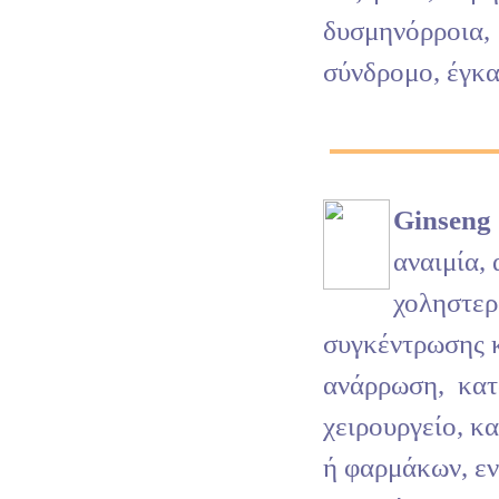
δυσμηνόρροια,
σύνδρομο, έγκα
Ginseng
αναιμία, 
χοληστερ
συγκέντρωσης 
ανάρρωση,
κατ
χειρουργείο, κ
ή φαρμάκων, εν