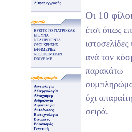
Αίτηση εγγραφής
Οι 10 φίλοι
έτσι όπως ε
ΒΡΕΙΤΕ ΤΟ ΓΙΑΤΡΟ ΣΑΣ
ΕΡΕΥΝΑ
ΝΕΑ ΠΡΟΪΟΝΤΑ
ιστοσελίδες 
ΟΡΟΙ ΧΡΗΣΗΣ
ΕΦΗΜΕΡΙΕΣ
ΝΟΣΟΚΟΜΕΙΩΝ
ανά τον κόσ
DRIVE ME
παρακάτω
συμπληρώμα
Αγγειολογία
Αλλεργιολογία
όχι απαραίτ
Αλτσχάιμερ
Ανδρολογία
Αιματολογία
σειρά.
Αυτοάνοσες
Βιοτεχνολογία
Βιταμίνες
Βελονισμός
Γενετική