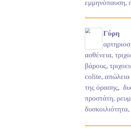
εμμηνόπαυση, σ
Γύρη
αρτηριο
ασθένεια, τριχο
βάρους, τριχοει
colite, απώλεια
της όρασης,
δυ
προστάτη, ρευμ
δυσκοιλιότητα,