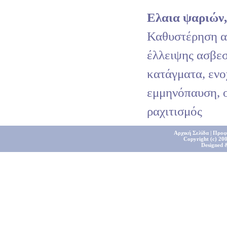
Ελαια ψαριών
Καθυστέρηση α
έλλειψης ασβεσ
κατάγματα, ενο
εμμηνόπαυση, 
ραχιτισμός
Αρχική Σελίδα
|
Προφ
Copyright (c) 200
Designed 