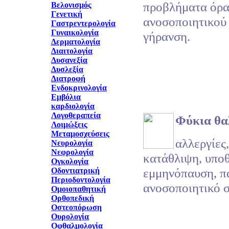
προβλήματα όρα
Βελονισμός
Γενετική
ανοσοποιητικού
Γαστρεντερολογία
Γυναικολογία
γήρανση.
Δερματολογία
Διαιτολογία
Δυσανεξία
Δυσλεξία
Διατροφή
Ενδοκρινολογία
Εμβόλια
καρδιολογία
Λογοθεραπεία
Φύκια θα
Λοιμώξεις
Μεταμοσχεύσεις
αλλεργίες
Νευρολογία
Νεφρολογία
κατάθλιψη, υποθ
Ογκολογία
εμμηνόπαυση, π
Οδοντιατρική
Περιοδοντολογία
ανοσοποιητικό σ
Ομοιοπαθητική
Ορθοπεδική
Οστεοπόρωση
Ουρολογία
Οφθαλμολογία