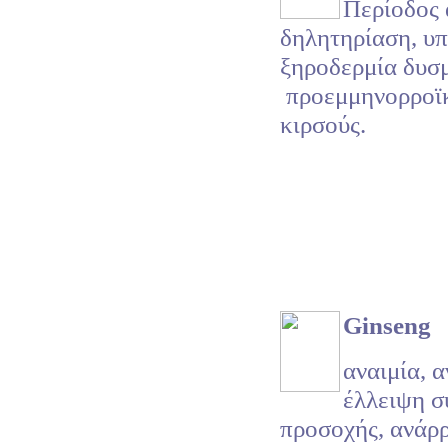
Περίοδος
δηλητηρίαση, υπ
ξηροδερμία δυσ
προεμμηνορροϊκ
κιρσούς.
Ginseng
αναιμία, α
έλλειψη σ
προσοχής, ανάρ