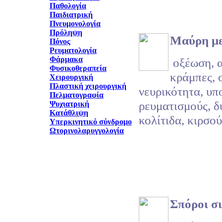
Παθολογία
Παιδιατρική
Πνευμονολογία
Πρόληψη
Μαύρη μ
Πόνος
Ρευματολογία
Φάρμακα
οξέωση, α
Φυσικοθεραπεία
κράμπες, 
Χειρουργική
Πλαστική χειρουργική
νευρικότητα, υπ
Πελματογραφία
ρευματισμούς, δ
Ψυχιατρική
Κατάθλιψη
κολίτιδα, κιρσού
Υπερκινητικό σύνδρομο
Ωτορινολαρυγγολογία
Σπόροι σ