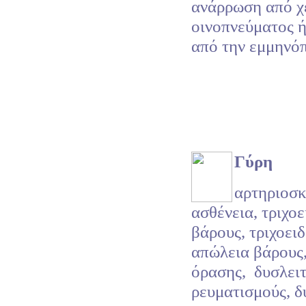
ανάρρωση από χ
οινοπνεύματος 
από την εμμηνόπ
Γύρη
αρτηριοσ
ασθένεια, τριχοε
βάρους, τριχοειδ
απώλεια βάρους,
όρασης,
δυσλει
ρευματισμούς, δ