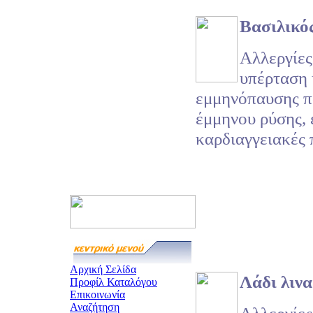
Βασιλικό
Αλλεργίες,
υπέρταση 
εμμηνόπαυσης πό
έμμηνου ρύσης, 
καρδιαγγειακές 
Αρχική Σελίδα
Λάδι λινα
Προφίλ Καταλόγου
Επικοινωνία
Αναζήτηση