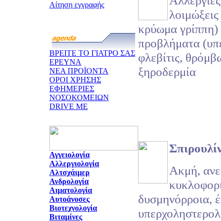
Αλλεργίες
Αίτηση εγγραφής
λοιμώξεις 
κρύωμα γρίππη)
προβλήματα (υπ
ΒΡΕΙΤΕ ΤΟ ΓΙΑΤΡΟ ΣΑΣ
φλεβίτις, θρόμβ
ΕΡΕΥΝΑ
ξηροδερμία
ΝΕΑ ΠΡΟΪΟΝΤΑ
ΟΡΟΙ ΧΡΗΣΗΣ
ΕΦΗΜΕΡΙΕΣ
ΝΟΣΟΚΟΜΕΙΩΝ
DRIVE ME
Σπιρουλί
Αγγειολογία
Αλλεργιολογία
Ακμή, ανε
Αλτσχάιμερ
Ανδρολογία
κυκλοφορ
Αιματολογία
δυσμηνόρροια, έ
Αυτοάνοσες
Βιοτεχνολογία
υπερχοληστερολ
Βιταμίνες