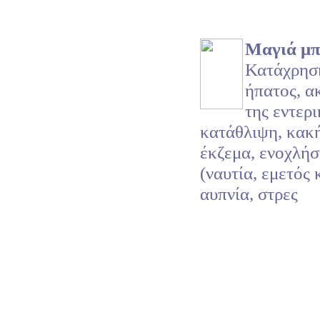
Μαγιά μπ
Κατάχρηση
ήπατος, α
της εντερ
κατάθλιψη, κακή
έκζεμα, ενοχλήσ
(ναυτία, εμετός 
αυπνία, στρες