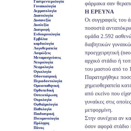
Γαστρεντερολογία
φάρμακα σαν θεραπε
Γυναικολογία
Δερματολογία
Η ΕΡΕΥΝΑ
Διαιτολογία
Οι συγγραφείς του 
Δυσανεξία
Δυσλεξία
ποσοστά ανταπόκρισ
Διατροφή
Ενδοκρινολογία
ομάδα 2.592 ασθεν
Εμβόλια
καρδιολογία
διαβητικών γυναικών
Λογοθεραπεία
προεγχειρητική (neo
Λοιμώξεις
Μεταμοσχεύσεις
αρχικό στάδιο ή το
Νευρολογία
Νεφρολογία
του μαστού από το 
Ογκολογία
Οδοντιατρική
Παρατηρήθηκε ποσο
Περιοδοντολογία
χημειοθεραπεία κατ
Ομοιοπαθητική
Ορθοπεδική
από εκείνο που είχα
Οστεοπόρωση
Ουρολογία
γυναίκες στις οποίες
Οφθαλμολογία
Παθολογία
μετφορμίνη.
Παιδιατρική
Στην συνέχεια αν κα
Πνευμονολογία
Πρόληψη
όσον αφορά στάδιο 
Πόνος