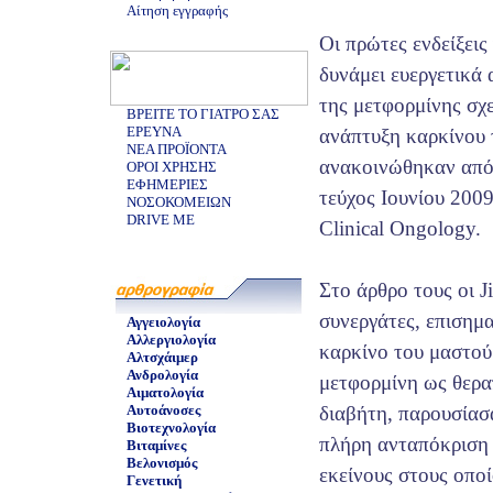
Αίτηση εγγραφής
Οι πρώτες ενδείξεις 
δυνάμει ευεργετικά
της μετφορμίνης σχε
ΒΡΕΙΤΕ ΤΟ ΓΙΑΤΡΟ ΣΑΣ
ΕΡΕΥΝΑ
ανάπτυξη καρκίνου
ΝΕΑ ΠΡΟΪΟΝΤΑ
ανακοινώθηκαν από τ
ΟΡΟΙ ΧΡΗΣΗΣ
ΕΦΗΜΕΡΙΕΣ
τεύχος Ιουνίου 2009
ΝΟΣΟΚΟΜΕΙΩΝ
DRIVE ME
Clinical Ongology.
Στο άρθρο τους οι Ji
συνεργάτες, επισημα
Αγγειολογία
Αλλεργιολογία
καρκίνο του μαστού
Αλτσχάιμερ
Ανδρολογία
μετφορμίνη ως θερα
Αιματολογία
Αυτοάνοσες
διαβήτη, παρουσίασ
Βιοτεχνολογία
πλήρη ανταπόκριση 
Βιταμίνες
Βελονισμός
εκείνους στους οπο
Γενετική