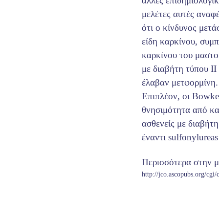
άλλες επιδημιολογικέ
μελέτες αυτές αναφ
ότι ο κίνδυνος μετά
είδη καρκίνου, συμ
καρκίνου του μαστο
με διαβήτη τύπου ΙΙ
έλαβαν μετφορμίνη.
Επιπλέον, οι Bowker
θνησιμότητα από κα
ασθενείς με διαβήτ
έναντι sulfonylureas
Περισσότερα στην μ
http://jco.ascopubs.org/cgi