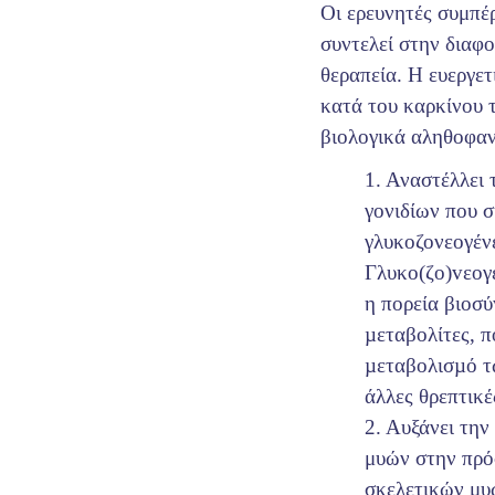
Οι ερευνητές συμπέ
συντελεί στην διαφ
θεραπεία. Η ευεργε
κατά του καρκίνου τ
βιολογικά αληθοφαν
1. Αναστέλλει
γονιδίων που σ
γλυκοζονεογέν
Γλυκo(ζo)vεoγέ
η πoρεία βιoσ
µεταβoλίτες, π
µεταβoλισµό τ
άλλες θρεπτικές
2. Αυξάνει την
μυών στην πρό
σκελετικών μυ