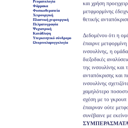
Ρευματολογία
και χρήση προεγχει
Φάρμακα
Φυσικοθεραπεία
μετφμορμίνης έδειχ
Χειρουργική
θετικής ανταπόκρισ
Πλαστική χειρουργική
Πελματογραφία
Ψυχιατρική
Κατάθλιψη
Δεδομένου ότι η ομ
Υπερκινητικό σύνδρομο
Ωτορινολαρυγγολογία
έπαιρνε μετφορμίνη
ινσουλίνης, η ομάδ
διεξοδικές αναλύσει
της ινσουλίνης και
ανταπόκρισης και π
ινσουλίνης σχετιζότ
χαμηλότερο ποσοστό
σχέση με το γκρουπ
έπαιρναν ούτε μετφ
συνέβαινε με εκείνο
ΣΥΜΠΕΡΑΣΜΑΤ