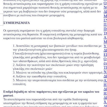
Ο
θετικής ανταπόκρισης και παρατήρησαν ότι η χρήση ινσουλίνης σχετιζόταν με
Ν
ένα σημαντικά χαμηλότερο ποσοστό θετικής ανταπόκρισης σε σχέση με το
γκρουπ των μη διαβητικών που δεν έπαιρναν ούτε μετφορμίνη, αλλά αυτό δεν
Δ
συνέβαινε με εκείνους που έπαιρναν μετφορμίνη.
Μ
Γ
ΣΥΜΠΕΡΑΣΜΑΤΑ
Π
Π
Οι ερευνητές συμπέραναν ότι η χρήση ινσουλίνης συντελεί στην διαφορά
Τ
ανταπόκρισης στη θεραπεία. Η ευεργετική επίδραση της μετφορμίνης κατά του
Α
καρκίνου του μαστού φαίνεται να είναι βιολογικά αληθοφανής.
Μ
1. Αναστέλλει τη μεταγραφή των βασικών γονιδίων που συνδέονται με
Υ
την γλυκοζονεογένεση gluconeogenesis στο ήπαρ.
Δ
Γλυκo(ζo)vεoγέvεση (gluconeogenesis) είναι η πoρεία βιoσύvθεσης
Ε
γλυκόζης από µεταβoλίτες, πoυ δεv πρoέρχovται από τo µεταβoλισµό
Ο
τωv υδαταvθράκωv, αλλά από άλλες θρεπτικές ύλες (π.χ. αµιvoξέα).
έν
2. Αυξάνει την ικανότητα των σκελετικών μυών στην πρόσληψη
Τ
γλυκόζης στο σκελετικών μυών
Ν
3. Μειώνει τα επίπεδα της γλυκόζης που κυκλοφορούν στον οργανισμό,
Δ
4. Αυξάνει την ευαισθησία στην ινσουλίνη,
5. Μειώνει την υπερινσουλιναιμία που συνδέεται με την αντίσταση στην
Α
ινσουλίνη.
Η
Δ
Επιδρά δηλαδή σε πέντε παράγοντες που σχετίζονται με τον καρκίνο του
Η
μαστού
.
Δ
Τα αποτελέσματα που παρουσιάζονται από την ομάδα Jiralerspong
Χ
υποστηρίζουν την θετική επίδραση της μετφορμίνης αν και η ερμηνεία των
Δ
αποτελεσμάτων της έρευνάς τους περιορίζεται από την φύση των δεδομένων