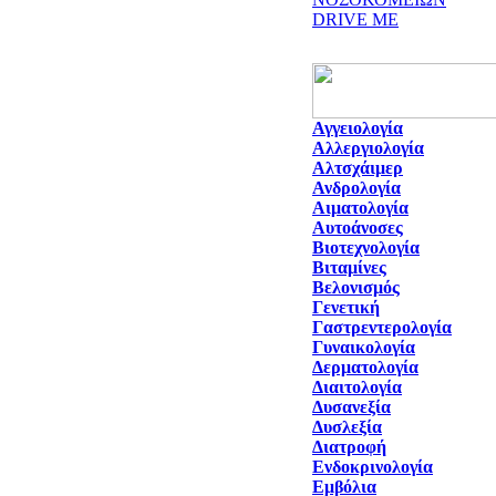
DRIVE ME
Αγγειολογία
Αλλεργιολογία
Αλτσχάιμερ
Ανδρολογία
Αιματολογία
Αυτοάνοσες
Βιοτεχνολογία
Βιταμίνες
Βελονισμός
Γενετική
Γαστρεντερολογία
Γυναικολογία
Δερματολογία
Διαιτολογία
Δυσανεξία
Δυσλεξία
Διατροφή
Ενδοκρινολογία
Εμβόλια