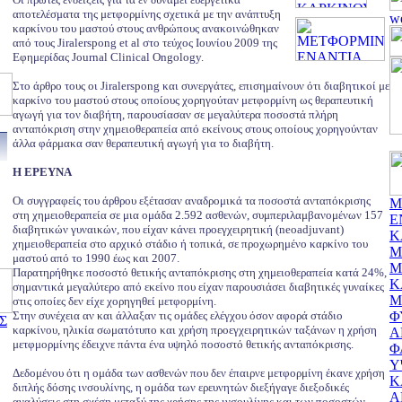
αποτελέσματα της μετφορμίνης σχετικά με την ανάπτυξη
καρκίνου του μαστού στους ανθρώπους ανακοινώθηκαν
από τους Jiralerspong et al στο τεύχος Ιουνίου 2009 της
Εφημερίδας Journal Clinical Ongology.
Στο άρθρο τους οι Jiralerspong και συνεργάτες, επισημαίνουν ότι διαβητικοί με
καρκίνο του μαστού στους οποίους χορηγούταν μετφορμίνη ως θεραπευτική
αγωγή για τον διαβήτη, παρουσίασαν σε μεγαλύτερα ποσοστά πλήρη
ανταπόκριση στην χημειοθεραπεία από εκείνους στους οποίους χορηγούνταν
άλλα φάρμακα σαν θεραπευτική αγωγή για το διαβήτη.
Η ΕΡΕΥΝΑ
Οι συγγραφείς του άρθρου εξέτασαν αναδρομικά τα ποσοστά ανταπόκρισης
Μ
στη χημειοθεραπεία σε μια ομάδα 2.592 ασθενών, συμπεριλαμβανομένων 157
Ε
διαβητικών γυναικών, που είχαν κάνει προεγχειρητική (neoadjuvant)
Κ
χημειοθεραπεία στο αρχικό στάδιο ή τοπικά, σε προχωρημένο καρκίνο του
Μ
μαστού από το 1990 έως και 2007.
Μ
Παρατηρήθηκε ποσοστό θετικής ανταπόκρισης στη χημειοθεραπεία κατά 24%,
Κ
σημαντικά μεγαλύτερο από εκείνο που είχαν παρουσιάσει διαβητικές γυναίκες
Μ
στις οποίες δεν είχε χορηγηθεί μετφορμίνη.
Στην συνέχεια αν και άλλαξαν τις ομάδες ελέγχου όσον αφορά στάδιο
Φ
Σ
καρκίνου, ηλικία σωματότυπο και χρήση προεγχειρητικών ταξάνων η χρήση
Α
μετφμορμίνης έδειχνε πάντα ένα υψηλό ποσοστό θετικής ανταπόκρισης.
Φ
Υ
Δεδομένου ότι η ομάδα των ασθενών που δεν έπαιρνε μετφορμίνη έκανε χρήση
Κ
διπλής δόσης ινσουλίνης, η ομάδα των ερευνητών διεξήγαγε διεξοδικές
Α
αναλύσεις στη σχέση μεταξύ της χρήσης της ινσουλίνης και των ποσοστών