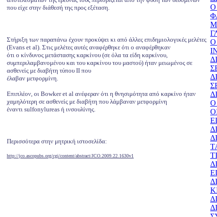
Ο
που είχε στην διάθεσή της προς εξέταση.
Φ
Μ
Γ
Στήριξη των παραπάνω έχουν προκύψει κι από άλλες επιδημιολογικές μελέτες
Ο
(Evans et al). Στις μελέτες αυτές αναφέρθηκε ότι ο αναφέρθηκαν
Ι
ότι ο κίνδυνος μετάστασης καρκίνου (σε όλα τα είδη καρκίνου,
Δ
συμπεριλαμβανομένου και του καρκίνου του μαστού) ήταν μειωμένος σε
Σ
ασθενείς με διαβήτη τύπου ΙΙ που
Δ
έλαβαν μετφορμίνη.
Σ
Επιπλέον, οι Bowker et al ανέφεραν ότι η θνησιμότητα από καρκίνο ήταν
Δ
χαμηλότερη σε ασθενείς με διαβήτη που λάμβαναν μετφορμίνη
Ο
έναντι sulfonylureas ή ινσουλίνης.
Ο
Ε
Δ
Δ
Περισσότερα στην μητρική ιστοσελίδα:
Τ
Τ
http://jco.ascopubs.org/cgi/content/abstract/JCO.2009.22.1630v1
Δ
Ε
Δ
Κ
Δ
Δ
Σ