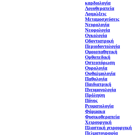
καρδιολογία
Λογοθεραπεία
Λοιμώξεις
Μεταμοσχεύσεις
Νευρολογία
Νεφρολογία
Ογκολογία
Οδοντιατρική
Περιοδοντολογία
Ομοιοπαθητική
Ορθοπεδική
Οστεοπόρωση
Ουρολογία
Οφθαλμολογία
Παθολογία
Παιδιατρική
Πνευμονολογία
Πρόληψη
Πόνος
Ρευματολογία
Φάρμακα
Φυσικοθεραπεία
Χειρουργική
Πλαστική χειρουργική
Πελματογραφία