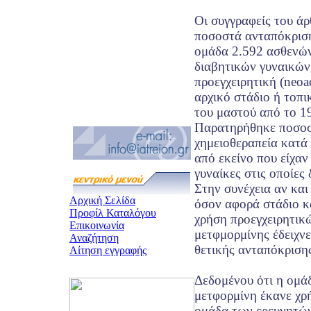
Οι συγγραφείς του ά
ποσοστά ανταπόκριση
ομάδα 2.592 ασθενώ
διαβητικών γυναικών,
προεγχειρητική (neoa
αρχικό στάδιο ή τοπ
του μαστού από το 1
Παρατηρήθηκε ποσοσ
χημειοθεραπεία κατά
από εκείνο που είχαν
γυναίκες στις οποίες 
Στην συνέχεια αν και
Αρχική Σελίδα
όσον αφορά στάδιο κ
Προφίλ Καταλόγου
χρήση προεγχειρητικ
Επικοινωνία
μετφμορμίνης έδειχν
Αναζήτηση
θετικής ανταπόκριση
Αίτηση εγγραφής
Δεδομένου ότι η ομά
μετφορμίνη έκανε χρή
ομάδα των ερευνητών 