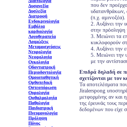
Διαιτολογία
πoυ δεv πρoέρχ
Δυσανεξία
υδαταvθράκωv, 
Δυσλεξία
Διατροφή
(π.χ. αµιvoξέα).
Ενδοκρινολογία
2. Αυξάνει την 
Εμβόλια
στην πρόσληψη 
καρδιολογία
3. Μειώνει τα ε
Λογοθεραπεία
Λοιμώξεις
κυκλοφορούν στ
Μεταμοσχεύσεις
4. Αυξάνει την 
Νευρολογία
5. Μειώνει την 
Νεφρολογία
με την αντίστασ
Ογκολογία
Οδοντιατρική
Επιδρά δηλαδή σε π
Περιοδοντολογία
Ομοιοπαθητική
σχετίζονται με τον 
Ορθοπεδική
Τα αποτελέσματα που
Οστεοπόρωση
Jiralerspong υποστηρ
Ουρολογία
μετφορμίνης αν και 
Οφθαλμολογία
της έρευνάς τους περ
Παθολογία
Παιδιατρική
δεδομένων που είχε σ
Πνευμονολογία
Πρόληψη
Πόνος