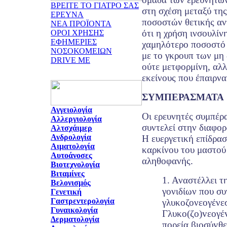
ΒΡΕΙΤΕ ΤΟ ΓΙΑΤΡΟ ΣΑΣ
στη σχέση μεταξύ της
ΕΡΕΥΝΑ
ποσοστών θετικής αν
ΝΕΑ ΠΡΟΪΟΝΤΑ
ότι η χρήση ινσουλίν
ΟΡΟΙ ΧΡΗΣΗΣ
ΕΦΗΜΕΡΙΕΣ
χαμηλότερο ποσοστό 
ΝΟΣΟΚΟΜΕΙΩΝ
με το γκρουπ των μη
DRIVE ME
ούτε μετφορμίνη, αλλ
εκείνους που έπαιρνα
ΣΥΜΠΕΡΑΣΜΑΤΑ
Αγγειολογία
Οι ερευνητές συμπέρα
Αλλεργιολογία
συντελεί στην διαφορ
Αλτσχάιμερ
Ανδρολογία
Η ευεργετική επίδρα
Αιματολογία
καρκίνου του μαστού 
Αυτοάνοσες
αληθοφανής.
Βιοτεχνολογία
Βιταμίνες
1. Αναστέλλει 
Βελονισμός
γονιδίων που συ
Γενετική
Γαστρεντερολογία
γλυκοζονεογένεσ
Γυναικολογία
Γλυκo(ζo)vεoγέv
Δερματολογία
πoρεία βιoσύvθε