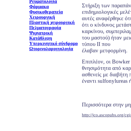
Ρευματολογία
Στήριξη των παραπάν
Φάρμακα
επιδημιολογικές μελέτ
Φυσικοθεραπεία
Χειρουργική
αυτές αναφέρθηκε ότ
Πλαστική χειρουργική
ότι ο κίνδυνος μετάσ
Πελματογραφία
καρκίνου, συμπεριλα
Ψυχιατρική
του μαστού) ήταν μει
Κατάθλιψη
Υπερκινητικό σύνδρομο
τύπου ΙΙ που
Ωτορινολαρυγγολογία
έλαβαν μετφορμίνη.
Επιπλέον, οι Bowker 
θνησιμότητα από καρ
ασθενείς με διαβήτη
έναντι sulfonylureas 
Περισσότερα στην μη
http://jco.ascopubs.org/cg