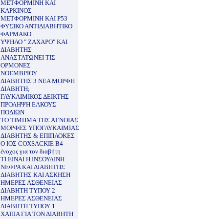
ΜΕΤΦΟΡΜΙΝΗ ΚΑΙ
ΚΑΡΚΙΝΟΣ
ΜΕΤΦΟΡΜΙΝΗ ΚΑΙ P53
ΦΥΣΙΚΟ ΑΝΤΙΔΙΑΒΗΤΙΚΟ
ΦΑΡΜΑΚΟ
ΥΨΗΛΟ " ΖΑΧΑΡΟ" ΚΑΙ
ΔΙΑΒΗΤΗΣ
ΑΝΑΣΤΑΤΩΝΕΙ ΤΙΣ
ΟΡΜΟΝΕΣ
ΝΟΕΜΒΡΙΟΥ
ΔΙΑΒΗΤΗΣ 3 ΝΕΑ ΜΟΡΦΗ
ΔΙΑΒΗΤΗ;
ΓΛΥΚΑΙΜΙΚΟΣ ΔΕΙΚΤΗΣ
ΠΡΟΛΗΨΗ ΕΛΚΟΥΣ
ΠΟΔΙΩΝ
ΤΟ ΤΙΜΗΜΑ ΤΗΣ ΑΓΝΟΙΑΣ
ΜΟΡΦΕΣ ΥΠΟΓΛΥΚΑΙΜΙΑΣ
ΔΙΑΒΗΤΗΣ & ΕΠΙΠΛΟΚΕΣ
Ο ΙΟΣ COXSACKIE B4
ένοχος για τον διαβήτη
ΤΙ ΕΙΝΑΙ Η ΙΝΣΟΥΛΙΝΗ
ΝΕΦΡΑ ΚΑΙ ΔΙΑΒΗΤΗΣ
ΔΙΑΒΗΤΗΣ ΚΑΙ ΑΣΚΗΣΗ
ΗΜΕΡΕΣ ΑΣΘΕΝΕΙΑΣ
ΔΙΑΒΗΤΗ ΤΥΠΟΥ 2
ΗΜΕΡΕΣ ΑΣΘΕΝΕΙΑΣ
ΔΙΑΒΗΤΗ ΤΥΠΟΥ 1
ΧΑΠΙΑ ΓΙΑ ΤΟΝ ΔΙΑΒΗΤΗ