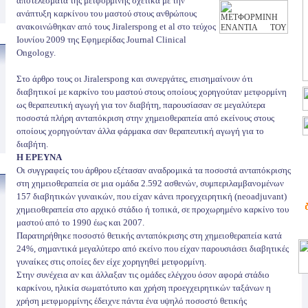
αποτελέσματα της μετφορμίνης σχετικά με την
ανάπτυξη καρκίνου του μαστού στους ανθρώπους
ανακοινώθηκαν από τους Jiralerspong et al στο τεύχος
Ιουνίου 2009 της Εφημερίδας Journal Clinical
Ongology.
Στο άρθρο τους οι Jiralerspong και συνεργάτες, επισημαίνουν ότι
διαβητικοί με καρκίνο του μαστού στους οποίους χορηγούταν μετφορμίνη
ως θεραπευτική αγωγή για τον διαβήτη, παρουσίασαν σε μεγαλύτερα
ποσοστά πλήρη ανταπόκριση στην χημειοθεραπεία από εκείνους στους
οποίους χορηγούνταν άλλα φάρμακα σαν θεραπευτική αγωγή για το
διαβήτη.
Η ΕΡΕΥΝΑ
Οι συγγραφείς του άρθρου εξέτασαν αναδρομικά τα ποσοστά ανταπόκρισης
στη χημειοθεραπεία σε μια ομάδα 2.592 ασθενών, συμπεριλαμβανομένων
157 διαβητικών γυναικών, που είχαν κάνει προεγχειρητική (neoadjuvant)
χημειοθεραπεία στο αρχικό στάδιο ή τοπικά, σε προχωρημένο καρκίνο του
μαστού από το 1990 έως και 2007.
Παρατηρήθηκε ποσοστό θετικής ανταπόκρισης στη χημειοθεραπεία κατά
24%, σημαντικά μεγαλύτερο από εκείνο που είχαν παρουσιάσει διαβητικές
γυναίκες στις οποίες δεν είχε χορηγηθεί μετφορμίνη.
Στην συνέχεια αν και άλλαξαν τις ομάδες ελέγχου όσον αφορά στάδιο
καρκίνου, ηλικία σωματότυπο και χρήση προεγχειρητικών ταξάνων η
χρήση μετφμορμίνης έδειχνε πάντα ένα υψηλό ποσοστό θετικής