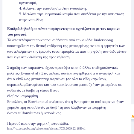
οργανισμό,
4. Αυξάνει την ευαισθησία στην ινσουλίνη,
5. Μειώνει την υπερινσουλιναιμία που συνδέεται με την αντίσταση
στην ινσουλίνη.
Επιδρά δηλαδή σε πέντε παράγοντες που σχετίζονται με τον καρκίνο
του μαστού
.
Τα αποτελέσματα που παρουσιάζονται από την ομάδα Jiralerspong
υποστηρίζουν την θετική επίδραση της μετφορμίνης αν και η ερμηνεία των
αποτελεσμάτων της έρευνάς τους περιορίζεται από την φύση των δεδομένων
που είχε στην διάθεσή της προς εξέταση.
Στήριξη των παραπάνω έχουν προκύψει κι από άλλες επιδημιολογικές
μελέτες (Evans et al). Στις μελέτες αυτές αναφέρθηκε ότι ο αναφέρθηκαν
ότι ο κίνδυνος μετάστασης καρκίνου (σε όλα τα είδη καρκίνου,
συμπεριλαμβανομένου και του καρκίνου του μαστού) ήταν μειωμένος σε
ασθενείς με διαβήτη τύπου ΙΙ που
έλαβαν μετφορμίνη.
Επιπλέον, οι Bowker et al ανέφεραν ότι η θνησιμότητα από καρκίνο ήταν
χαμηλότερη σε ασθενείς με διαβήτη που λάμβαναν μετφορμίνη
έναντι sulfonylureas ή ινσουλίνης.
Περισσότερα στην μητρική ιστοσελίδα:
http://jco.ascopubs.org/cgi/content/abstract/JCO.2009.22.1630v1