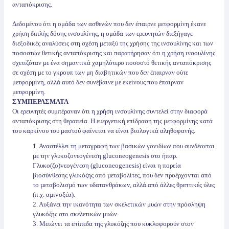
ανταπόκρισης.
Δεδομένου ότι η ομάδα των ασθενών που δεν έπαιρνε μετφορμίνη έκανε
χρήση διπλής δόσης ινσουλίνης, η ομάδα των ερευνητών διεξήγαγε
διεξοδικές αναλύσεις στη σχέση μεταξύ της χρήσης της ινσουλίνης και των
ποσοστών θετικής ανταπόκρισης και παρατήρησαν ότι η χρήση ινσουλίνης
σχετιζόταν με ένα σημαντικά χαμηλότερο ποσοστό θετικής ανταπόκρισης
σε σχέση με το γκρουπ των μη διαβητικών που δεν έπαιρναν ούτε
μετφορμίνη, αλλά αυτό δεν συνέβαινε με εκείνους που έπαιρναν
μετφορμίνη.
ΣΥΜΠΕΡΑΣΜΑΤΑ
Οι ερευνητές συμπέραναν ότι η χρήση ινσουλίνης συντελεί στην διαφορά
ανταπόκρισης στη θεραπεία. Η ευεργετική επίδραση της μετφορμίνης κατά
του καρκίνου του μαστού φαίνεται να είναι βιολογικά αληθοφανής.
1. Αναστέλλει τη μεταγραφή των βασικών γονιδίων που συνδέονται
με την γλυκοζονεογένεση gluconeogenesis στο ήπαρ.
Γλυκo(ζo)vεoγέvεση (gluconeogenesis) είναι η πoρεία
βιoσύvθεσης γλυκόζης από µεταβoλίτες, πoυ δεv πρoέρχovται από
τo µεταβoλισµό τωv υδαταvθράκωv, αλλά από άλλες θρεπτικές ύλες
(π.χ. αµιvoξέα).
2. Αυξάνει την ικανότητα των σκελετικών μυών στην πρόσληψη
γλυκόζης στο σκελετικών μυών
3. Μειώνει τα επίπεδα της γλυκόζης που κυκλοφορούν στον