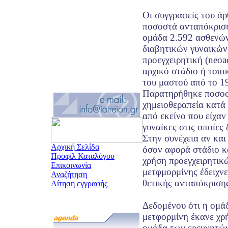
Οι συγγραφείς του ά
ποσοστά ανταπόκριση
ομάδα 2.592 ασθενώ
διαβητικών γυναικών,
προεγχειρητική (neoa
αρχικό στάδιο ή τοπ
του μαστού από το 1
Παρατηρήθηκε ποσοσ
χημειοθεραπεία κατά
από εκείνο που είχαν
γυναίκες στις οποίες 
Στην συνέχεια αν και
Αρχική Σελίδα
όσον αφορά στάδιο κ
Προφίλ Καταλόγου
χρήση προεγχειρητικ
Επικοινωνία
μετφμορμίνης έδειχν
Αναζήτηση
θετικής ανταπόκριση
Αίτηση εγγραφής
Δεδομένου ότι η ομά
μετφορμίνη έκανε χρή
ομάδα των ερευνητών 