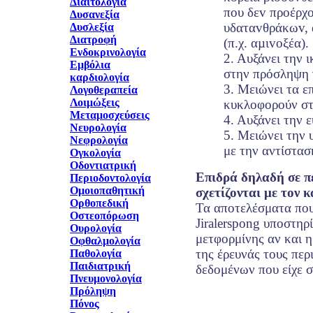
Διαιτολογία
πoυ δεv πρoέρχ
Δυσανεξία
υδαταvθράκωv, 
Δυσλεξία
Διατροφή
(π.χ. αµιvoξέα).
Ενδοκρινολογία
2. Αυξάνει την 
Εμβόλια
στην πρόσληψη 
καρδιολογία
3. Μειώνει τα ε
Λογοθεραπεία
Λοιμώξεις
κυκλοφορούν στ
Μεταμοσχεύσεις
4. Αυξάνει την 
Νευρολογία
5. Μειώνει την 
Νεφρολογία
με την αντίστασ
Ογκολογία
Οδοντιατρική
Επιδρά δηλαδή σε π
Περιοδοντολογία
Ομοιοπαθητική
σχετίζονται με τον 
Ορθοπεδική
Τα αποτελέσματα που
Οστεοπόρωση
Jiralerspong υποστηρ
Ουρολογία
μετφορμίνης αν και 
Οφθαλμολογία
της έρευνάς τους περ
Παθολογία
Παιδιατρική
δεδομένων που είχε σ
Πνευμονολογία
Πρόληψη
Πόνος