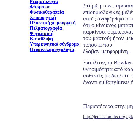
Ρευματολογία
Στήριξη των παραπάν
Φάρμακα
επιδημιολογικές μελέτ
Φυσικοθεραπεία
Χειρουργική
αυτές αναφέρθηκε ότ
Πλαστική χειρουργική
ότι ο κίνδυνος μετάσ
Πελματογραφία
καρκίνου, συμπεριλα
Ψυχιατρική
του μαστού) ήταν μει
Κατάθλιψη
Υπερκινητικό σύνδρομο
τύπου ΙΙ που
Ωτορινολαρυγγολογία
έλαβαν μετφορμίνη.
Επιπλέον, οι Bowker 
θνησιμότητα από καρ
ασθενείς με διαβήτη
έναντι sulfonylureas 
Περισσότερα στην μη
http://jco.ascopubs.org/cg