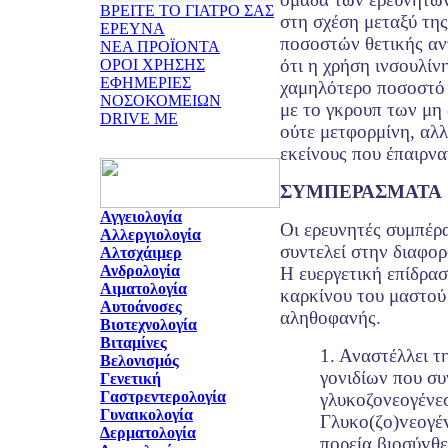
ΒΡΕΙΤΕ ΤΟ ΓΙΑΤΡΟ ΣΑΣ
στη σχέση μεταξύ της
ΕΡΕΥΝΑ
ποσοστών θετικής αν
ΝΕΑ ΠΡΟΪΟΝΤΑ
ότι η χρήση ινσουλίν
ΟΡΟΙ ΧΡΗΣΗΣ
ΕΦΗΜΕΡΙΕΣ
χαμηλότερο ποσοστό 
ΝΟΣΟΚΟΜΕΙΩΝ
με το γκρουπ των μη
DRIVE ME
ούτε μετφορμίνη, αλλ
εκείνους που έπαιρνα
ΣΥΜΠΕΡΑΣΜΑΤΑ
Αγγειολογία
Οι ερευνητές συμπέρα
Αλλεργιολογία
συντελεί στην διαφορ
Αλτσχάιμερ
Ανδρολογία
Η ευεργετική επίδρα
Αιματολογία
καρκίνου του μαστού 
Αυτοάνοσες
αληθοφανής.
Βιοτεχνολογία
Βιταμίνες
1. Αναστέλλει 
Βελονισμός
γονιδίων που συ
Γενετική
Γαστρεντερολογία
γλυκοζονεογένεσ
Γυναικολογία
Γλυκo(ζo)vεoγέv
Δερματολογία
πoρεία βιoσύvθε