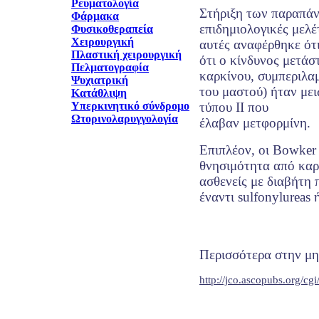
Ρευματολογία
Στήριξη των παραπάν
Φάρμακα
επιδημιολογικές μελέτ
Φυσικοθεραπεία
Χειρουργική
αυτές αναφέρθηκε ότ
Πλαστική χειρουργική
ότι ο κίνδυνος μετάσ
Πελματογραφία
καρκίνου, συμπεριλα
Ψυχιατρική
του μαστού) ήταν μει
Κατάθλιψη
Υπερκινητικό σύνδρομο
τύπου ΙΙ που
Ωτορινολαρυγγολογία
έλαβαν μετφορμίνη.
Επιπλέον, οι Bowker 
θνησιμότητα από καρ
ασθενείς με διαβήτη
έναντι sulfonylureas 
Περισσότερα στην μη
http://jco.ascopubs.org/cg