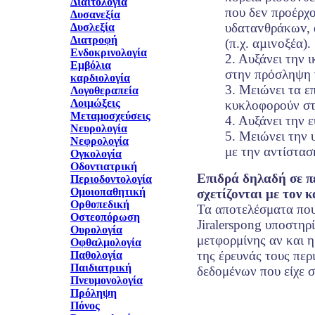
Διαιτολογία
πoυ δεv πρoέρχ
Δυσανεξία
υδαταvθράκωv, 
Δυσλεξία
Διατροφή
(π.χ. αµιvoξέα).
Ενδοκρινολογία
2. Αυξάνει την 
Εμβόλια
στην πρόσληψη 
καρδιολογία
3. Μειώνει τα ε
Λογοθεραπεία
Λοιμώξεις
κυκλοφορούν στ
Μεταμοσχεύσεις
4. Αυξάνει την 
Νευρολογία
5. Μειώνει την 
Νεφρολογία
με την αντίστασ
Ογκολογία
Οδοντιατρική
Επιδρά δηλαδή σε π
Περιοδοντολογία
Ομοιοπαθητική
σχετίζονται με τον 
Ορθοπεδική
Τα αποτελέσματα που
Οστεοπόρωση
Jiralerspong υποστηρ
Ουρολογία
μετφορμίνης αν και 
Οφθαλμολογία
της έρευνάς τους περ
Παθολογία
Παιδιατρική
δεδομένων που είχε σ
Πνευμονολογία
Πρόληψη
Πόνος