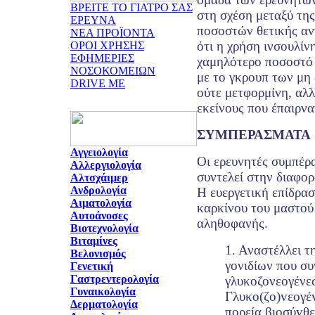
ΒΡΕΙΤΕ ΤΟ ΓΙΑΤΡΟ ΣΑΣ
στη σχέση μεταξύ της
ΕΡΕΥΝΑ
ποσοστών θετικής αν
ΝΕΑ ΠΡΟΪΟΝΤΑ
ότι η χρήση ινσουλίν
ΟΡΟΙ ΧΡΗΣΗΣ
ΕΦΗΜΕΡΙΕΣ
χαμηλότερο ποσοστό 
ΝΟΣΟΚΟΜΕΙΩΝ
με το γκρουπ των μη
DRIVE ME
ούτε μετφορμίνη, αλλ
εκείνους που έπαιρνα
ΣΥΜΠΕΡΑΣΜΑΤΑ
Αγγειολογία
Οι ερευνητές συμπέρα
Αλλεργιολογία
συντελεί στην διαφορ
Αλτσχάιμερ
Ανδρολογία
Η ευεργετική επίδρα
Αιματολογία
καρκίνου του μαστού 
Αυτοάνοσες
αληθοφανής.
Βιοτεχνολογία
Βιταμίνες
1. Αναστέλλει 
Βελονισμός
γονιδίων που συ
Γενετική
Γαστρεντερολογία
γλυκοζονεογένεσ
Γυναικολογία
Γλυκo(ζo)vεoγέv
Δερματολογία
πoρεία βιoσύvθε