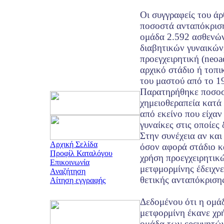
Οι συγγραφείς του ά
ποσοστά ανταπόκριση
ομάδα 2.592 ασθενώ
διαβητικών γυναικών,
προεγχειρητική (neoa
αρχικό στάδιο ή τοπ
του μαστού από το 1
Παρατηρήθηκε ποσοσ
χημειοθεραπεία κατά
από εκείνο που είχαν
γυναίκες στις οποίες 
Στην συνέχεια αν και
Αρχική Σελίδα
όσον αφορά στάδιο κ
Προφίλ Καταλόγου
χρήση προεγχειρητικ
Επικοινωνία
μετφμορμίνης έδειχν
Αναζήτηση
θετικής ανταπόκριση
Αίτηση εγγραφής
Δεδομένου ότι η ομά
μετφορμίνη έκανε χρή
ομάδα των ερευνητών 