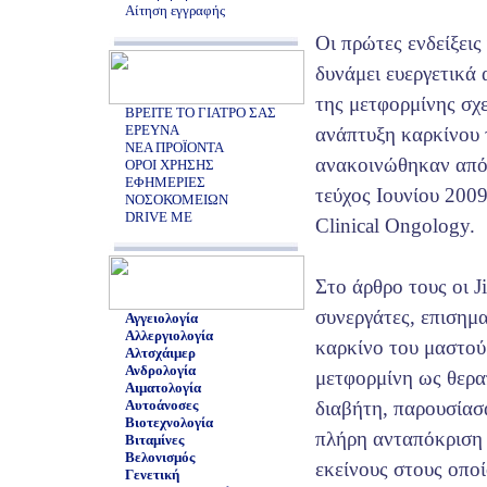
Αίτηση εγγραφής
Οι πρώτες ενδείξεις 
δυνάμει ευεργετικά
της μετφορμίνης σχε
ΒΡΕΙΤΕ ΤΟ ΓΙΑΤΡΟ ΣΑΣ
ΕΡΕΥΝΑ
ανάπτυξη καρκίνου
ΝΕΑ ΠΡΟΪΟΝΤΑ
ανακοινώθηκαν από τ
ΟΡΟΙ ΧΡΗΣΗΣ
ΕΦΗΜΕΡΙΕΣ
τεύχος Ιουνίου 2009
ΝΟΣΟΚΟΜΕΙΩΝ
DRIVE ME
Clinical Ongology.
Στο άρθρο τους οι Ji
συνεργάτες, επισημα
Αγγειολογία
Αλλεργιολογία
καρκίνο του μαστού
Αλτσχάιμερ
Ανδρολογία
μετφορμίνη ως θερα
Αιματολογία
Αυτοάνοσες
διαβήτη, παρουσίασ
Βιοτεχνολογία
πλήρη ανταπόκριση 
Βιταμίνες
Βελονισμός
εκείνους στους οπο
Γενετική