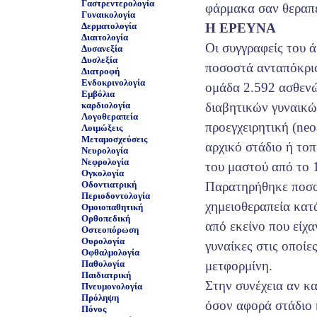
Γαστρεντερολογία
φάρμακα σαν θεραπε
Γυναικολογία
Δερματολογία
Η ΕΡΕΥΝΑ
Διαιτολογία
Οι συγγραφείς του 
Δυσανεξία
Δυσλεξία
ποσοστά ανταπόκρισ
Διατροφή
Ενδοκρινολογία
ομάδα 2.592 ασθεν
Εμβόλια
καρδιολογία
διαβητικών γυναικών
Λογοθεραπεία
προεγχειρητική (neo
Λοιμώξεις
Μεταμοσχεύσεις
αρχικό στάδιο ή το
Νευρολογία
Νεφρολογία
του μαστού από το 
Ογκολογία
Οδοντιατρική
Παρατηρήθηκε ποσο
Περιοδοντολογία
χημειοθεραπεία κατ
Ομοιοπαθητική
Ορθοπεδική
από εκείνο που είχα
Οστεοπόρωση
Ουρολογία
γυναίκες στις οποίες
Οφθαλμολογία
Παθολογία
μετφορμίνη.
Παιδιατρική
Στην συνέχεια αν κα
Πνευμονολογία
Πρόληψη
όσον αφορά στάδιο 
Πόνος