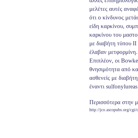
άλλες επιδημιολογικέ
μελέτες αυτές αναφ
ότι ο κίνδυνος μετά
είδη καρκίνου, συμ
καρκίνου του μαστο
με διαβήτη τύπου ΙΙ
έλαβαν μετφορμίνη.
Επιπλέον, οι Bowker
θνησιμότητα από κα
ασθενείς με διαβήτ
έναντι sulfonylureas
Περισσότερα στην μ
http://jco.ascopubs.org/cgi