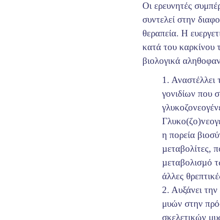
Οι ερευνητές συμπέ
συντελεί στην διαφ
θεραπεία. Η ευεργε
κατά του καρκίνου τ
βιολογικά αληθοφαν
1. Αναστέλλει
γονιδίων που σ
γλυκοζονεογέν
Γλυκo(ζo)vεoγέ
η πoρεία βιoσ
µεταβoλίτες, π
µεταβoλισµό τ
άλλες θρεπτικές
2. Αυξάνει την
μυών στην πρό
σκελετικών μυ