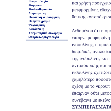
Ρευματολογία
και χρήση προεγχει
Φάρμακα
Φυσικοθεραπεία
μετφμορμίνης έδειχ
Χειρουργική
θετικής ανταπόκρισ
Πλαστική χειρουργική
Πελματογραφία
Ψυχιατρική
Κατάθλιψη
Δεδομένου ότι η ομ
Υπερκινητικό σύνδρομο
Ωτορινολαρυγγολογία
έπαιρνε μετφορμίνη
ινσουλίνης, η ομάδ
διεξοδικές αναλύσει
της ινσουλίνης και
ανταπόκρισης και π
ινσουλίνης σχετιζότ
χαμηλότερο ποσοστό
σχέση με το γκρουπ
έπαιρναν ούτε μετφ
συνέβαινε με εκείνο
ΣΥΜΠΕΡΑΣΜΑΤ