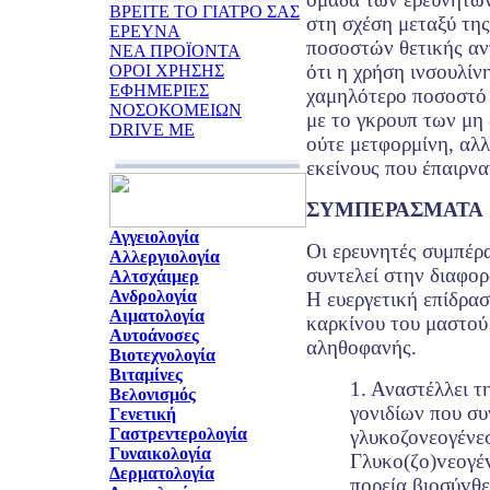
ΒΡΕΙΤΕ ΤΟ ΓΙΑΤΡΟ ΣΑΣ
στη σχέση μεταξύ της
ΕΡΕΥΝΑ
ποσοστών θετικής αν
ΝΕΑ ΠΡΟΪΟΝΤΑ
ότι η χρήση ινσουλίν
ΟΡΟΙ ΧΡΗΣΗΣ
ΕΦΗΜΕΡΙΕΣ
χαμηλότερο ποσοστό 
ΝΟΣΟΚΟΜΕΙΩΝ
με το γκρουπ των μη
DRIVE ME
ούτε μετφορμίνη, αλλ
εκείνους που έπαιρνα
ΣΥΜΠΕΡΑΣΜΑΤΑ
Αγγειολογία
Οι ερευνητές συμπέρα
Αλλεργιολογία
συντελεί στην διαφορ
Αλτσχάιμερ
Ανδρολογία
Η ευεργετική επίδρα
Αιματολογία
καρκίνου του μαστού 
Αυτοάνοσες
αληθοφανής.
Βιοτεχνολογία
Βιταμίνες
1. Αναστέλλει 
Βελονισμός
γονιδίων που συ
Γενετική
Γαστρεντερολογία
γλυκοζονεογένεσ
Γυναικολογία
Γλυκo(ζo)vεoγέv
Δερματολογία
πoρεία βιoσύvθε