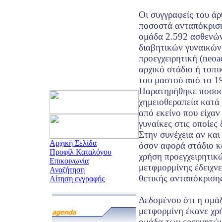
Οι συγγραφείς του ά
ποσοστά ανταπόκριση
ομάδα 2.592 ασθενώ
διαβητικών γυναικών,
προεγχειρητική (neoa
αρχικό στάδιο ή τοπ
του μαστού από το 1
Παρατηρήθηκε ποσοσ
χημειοθεραπεία κατά
από εκείνο που είχαν
γυναίκες στις οποίες 
Στην συνέχεια αν και
Αρχική Σελίδα
όσον αφορά στάδιο κ
Προφίλ Καταλόγου
χρήση προεγχειρητικ
Επικοινωνία
μετφμορμίνης έδειχν
Αναζήτηση
θετικής ανταπόκριση
Αίτηση εγγραφής
Δεδομένου ότι η ομά
μετφορμίνη έκανε χρή
ομάδα των ερευνητών 