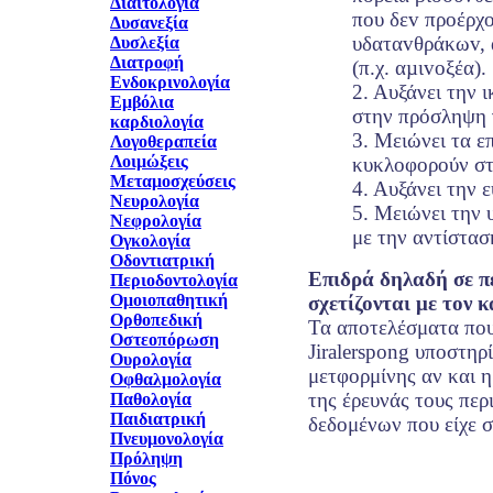
Διαιτολογία
πoυ δεv πρoέρχ
Δυσανεξία
υδαταvθράκωv, 
Δυσλεξία
Διατροφή
(π.χ. αµιvoξέα).
Ενδοκρινολογία
2. Αυξάνει την 
Εμβόλια
στην πρόσληψη 
καρδιολογία
3. Μειώνει τα ε
Λογοθεραπεία
Λοιμώξεις
κυκλοφορούν στ
Μεταμοσχεύσεις
4. Αυξάνει την 
Νευρολογία
5. Μειώνει την 
Νεφρολογία
με την αντίστασ
Ογκολογία
Οδοντιατρική
Επιδρά δηλαδή σε π
Περιοδοντολογία
Ομοιοπαθητική
σχετίζονται με τον 
Ορθοπεδική
Τα αποτελέσματα που
Οστεοπόρωση
Jiralerspong υποστηρ
Ουρολογία
μετφορμίνης αν και 
Οφθαλμολογία
της έρευνάς τους περ
Παθολογία
Παιδιατρική
δεδομένων που είχε σ
Πνευμονολογία
Πρόληψη
Πόνος