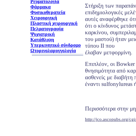
Ρευματολογία
Στήριξη των παραπάν
Φάρμακα
επιδημιολογικές μελέτ
Φυσικοθεραπεία
Χειρουργική
αυτές αναφέρθηκε ότ
Πλαστική χειρουργική
ότι ο κίνδυνος μετάσ
Πελματογραφία
καρκίνου, συμπεριλα
Ψυχιατρική
του μαστού) ήταν μει
Κατάθλιψη
Υπερκινητικό σύνδρομο
τύπου ΙΙ που
Ωτορινολαρυγγολογία
έλαβαν μετφορμίνη.
Επιπλέον, οι Bowker 
θνησιμότητα από καρ
ασθενείς με διαβήτη
έναντι sulfonylureas 
Περισσότερα στην μη
http://jco.ascopubs.org/cg