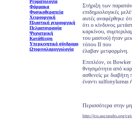
Ρευματολογία
Στήριξη των παραπάν
Φάρμακα
επιδημιολογικές μελέτ
Φυσικοθεραπεία
Χειρουργική
αυτές αναφέρθηκε ότ
Πλαστική χειρουργική
ότι ο κίνδυνος μετάσ
Πελματογραφία
καρκίνου, συμπεριλα
Ψυχιατρική
του μαστού) ήταν μει
Κατάθλιψη
Υπερκινητικό σύνδρομο
τύπου ΙΙ που
Ωτορινολαρυγγολογία
έλαβαν μετφορμίνη.
Επιπλέον, οι Bowker 
θνησιμότητα από καρ
ασθενείς με διαβήτη
έναντι sulfonylureas 
Περισσότερα στην μη
http://jco.ascopubs.org/cg