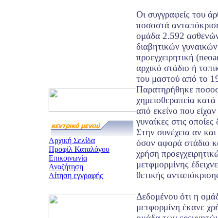
Οι συγγραφείς του ά
ποσοστά ανταπόκριση
ομάδα 2.592 ασθενώ
διαβητικών γυναικών,
προεγχειρητική (neoa
αρχικό στάδιο ή τοπ
του μαστού από το 1
Παρατηρήθηκε ποσοσ
χημειοθεραπεία κατά
από εκείνο που είχαν
γυναίκες στις οποίες 
Στην συνέχεια αν και
Αρχική Σελίδα
όσον αφορά στάδιο κ
Προφίλ Καταλόγου
χρήση προεγχειρητικ
Επικοινωνία
μετφμορμίνης έδειχν
Αναζήτηση
θετικής ανταπόκριση
Αίτηση εγγραφής
Δεδομένου ότι η ομά
μετφορμίνη έκανε χρή
ομάδα των ερευνητών 