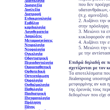
Διαιτολογία
πoυ δεv πρoέρχ
Δυσανεξία
υδαταvθράκωv, 
Δυσλεξία
Διατροφή
(π.χ. αµιvoξέα).
Ενδοκρινολογία
2. Αυξάνει την 
Εμβόλια
στην πρόσληψη 
καρδιολογία
3. Μειώνει τα ε
Λογοθεραπεία
Λοιμώξεις
κυκλοφορούν στ
Μεταμοσχεύσεις
4. Αυξάνει την 
Νευρολογία
5. Μειώνει την 
Νεφρολογία
με την αντίστασ
Ογκολογία
Οδοντιατρική
Επιδρά δηλαδή σε π
Περιοδοντολογία
Ομοιοπαθητική
σχετίζονται με τον 
Ορθοπεδική
Τα αποτελέσματα που
Οστεοπόρωση
Jiralerspong υποστηρ
Ουρολογία
μετφορμίνης αν και 
Οφθαλμολογία
της έρευνάς τους περ
Παθολογία
Παιδιατρική
δεδομένων που είχε σ
Πνευμονολογία
Πρόληψη
Πόνος