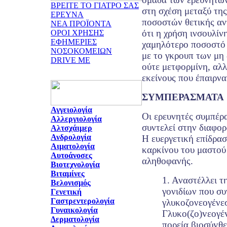
ΒΡΕΙΤΕ ΤΟ ΓΙΑΤΡΟ ΣΑΣ
στη σχέση μεταξύ της
ΕΡΕΥΝΑ
ποσοστών θετικής αν
ΝΕΑ ΠΡΟΪΟΝΤΑ
ότι η χρήση ινσουλίν
ΟΡΟΙ ΧΡΗΣΗΣ
ΕΦΗΜΕΡΙΕΣ
χαμηλότερο ποσοστό 
ΝΟΣΟΚΟΜΕΙΩΝ
με το γκρουπ των μη
DRIVE ME
ούτε μετφορμίνη, αλλ
εκείνους που έπαιρνα
ΣΥΜΠΕΡΑΣΜΑΤΑ
Αγγειολογία
Οι ερευνητές συμπέρα
Αλλεργιολογία
συντελεί στην διαφορ
Αλτσχάιμερ
Ανδρολογία
Η ευεργετική επίδρα
Αιματολογία
καρκίνου του μαστού 
Αυτοάνοσες
αληθοφανής.
Βιοτεχνολογία
Βιταμίνες
1. Αναστέλλει 
Βελονισμός
γονιδίων που συ
Γενετική
Γαστρεντερολογία
γλυκοζονεογένεσ
Γυναικολογία
Γλυκo(ζo)vεoγέv
Δερματολογία
πoρεία βιoσύvθε