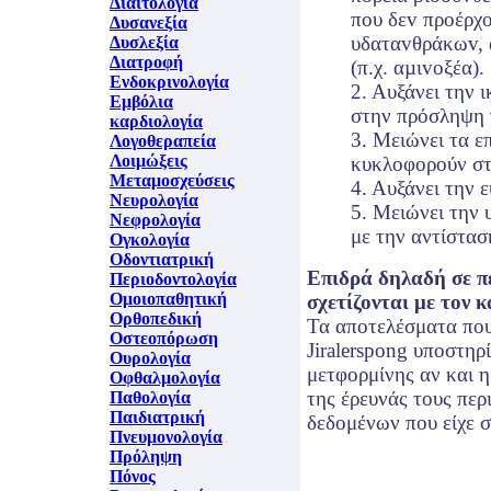
Διαιτολογία
πoυ δεv πρoέρχ
Δυσανεξία
υδαταvθράκωv, 
Δυσλεξία
Διατροφή
(π.χ. αµιvoξέα).
Ενδοκρινολογία
2. Αυξάνει την 
Εμβόλια
στην πρόσληψη 
καρδιολογία
3. Μειώνει τα ε
Λογοθεραπεία
Λοιμώξεις
κυκλοφορούν στ
Μεταμοσχεύσεις
4. Αυξάνει την 
Νευρολογία
5. Μειώνει την 
Νεφρολογία
με την αντίστασ
Ογκολογία
Οδοντιατρική
Επιδρά δηλαδή σε π
Περιοδοντολογία
Ομοιοπαθητική
σχετίζονται με τον 
Ορθοπεδική
Τα αποτελέσματα που
Οστεοπόρωση
Jiralerspong υποστηρ
Ουρολογία
μετφορμίνης αν και 
Οφθαλμολογία
της έρευνάς τους περ
Παθολογία
Παιδιατρική
δεδομένων που είχε σ
Πνευμονολογία
Πρόληψη
Πόνος