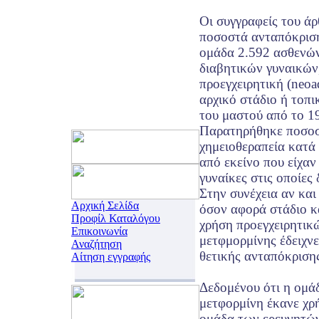
Οι συγγραφείς του ά
ποσοστά ανταπόκριση
ομάδα 2.592 ασθενώ
διαβητικών γυναικών,
προεγχειρητική (neoa
αρχικό στάδιο ή τοπ
του μαστού από το 1
Παρατηρήθηκε ποσοσ
χημειοθεραπεία κατά
από εκείνο που είχαν
γυναίκες στις οποίες 
Στην συνέχεια αν και
Αρχική Σελίδα
όσον αφορά στάδιο κ
Προφίλ Καταλόγου
χρήση προεγχειρητικ
Επικοινωνία
μετφμορμίνης έδειχν
Αναζήτηση
θετικής ανταπόκριση
Αίτηση εγγραφής
Δεδομένου ότι η ομά
μετφορμίνη έκανε χρή
ομάδα των ερευνητών 