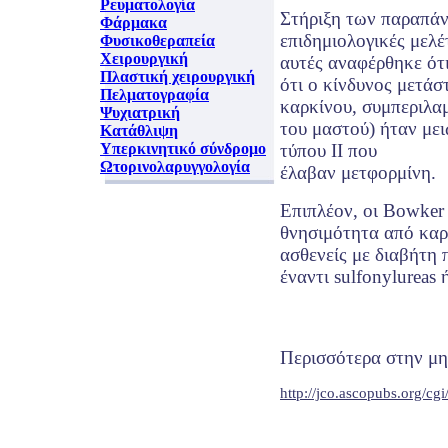
Ρευματολογία
Στήριξη των παραπάν
Φάρμακα
επιδημιολογικές μελέτ
Φυσικοθεραπεία
Χειρουργική
αυτές αναφέρθηκε ότ
Πλαστική χειρουργική
ότι ο κίνδυνος μετάσ
Πελματογραφία
καρκίνου, συμπεριλα
Ψυχιατρική
του μαστού) ήταν μει
Κατάθλιψη
Υπερκινητικό σύνδρομο
τύπου ΙΙ που
Ωτορινολαρυγγολογία
έλαβαν μετφορμίνη.
Επιπλέον, οι Bowker 
θνησιμότητα από καρ
ασθενείς με διαβήτη
έναντι sulfonylureas 
Περισσότερα στην μη
http://jco.ascopubs.org/cg