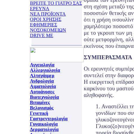
ΒΡΕΙΤΕ ΤΟ ΓΙΑΤΡΟ ΣΑΣ
στη σχέση μεταξύ της
ΕΡΕΥΝΑ
ποσοστών θετικής αν
ΝΕΑ ΠΡΟΪΟΝΤΑ
ότι η χρήση ινσουλίν
ΟΡΟΙ ΧΡΗΣΗΣ
ΕΦΗΜΕΡΙΕΣ
χαμηλότερο ποσοστό 
ΝΟΣΟΚΟΜΕΙΩΝ
με το γκρουπ των μη
DRIVE ME
ούτε μετφορμίνη, αλλ
εκείνους που έπαιρνα
ΣΥΜΠΕΡΑΣΜΑΤΑ
Αγγειολογία
Οι ερευνητές συμπέρα
Αλλεργιολογία
συντελεί στην διαφορ
Αλτσχάιμερ
Ανδρολογία
Η ευεργετική επίδρα
Αιματολογία
καρκίνου του μαστού 
Αυτοάνοσες
αληθοφανής.
Βιοτεχνολογία
Βιταμίνες
1. Αναστέλλει 
Βελονισμός
γονιδίων που συ
Γενετική
Γαστρεντερολογία
γλυκοζονεογένεσ
Γυναικολογία
Γλυκo(ζo)vεoγέv
Δερματολογία
πoρεία βιoσύvθε