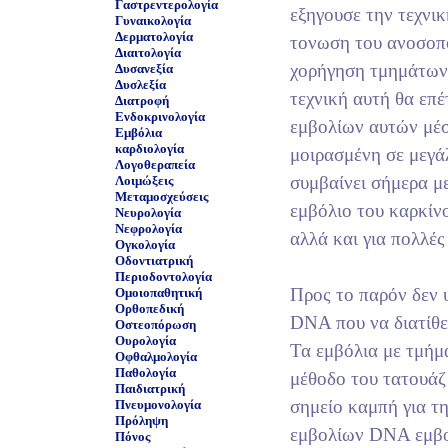
Γαστρεντερολογία
εξηγουσε την τεχνικ
Γυναικολογία
Δερματολογία
τονωση του ανοσοπο
Διαιτολογία
χορήγηση τμημάτων
Δυσανεξία
Δυσλεξία
τεχνική αυτή θα επ
Διατροφή
Ενδοκρινολογία
εμβολίων αυτών μέσα
Εμβόλια
καρδιολογία
μοιρασμένη σε μεγά
Λογοθεραπεία
συμβαίνει σήμερα μ
Λοιμώξεις
Μεταμοσχεύσεις
εμβόλιο του καρκίν
Νευρολογία
Νεφρολογία
αλλά και για πολλές
Ογκολογία
Οδοντιατρική
Περιοδοντολογία
Προς το παρόν δεν 
Ομοιοπαθητική
Ορθοπεδική
DNA που να διατίθε
Οστεοπόρωση
Ουρολογία
Τα εμβόλια με τμή
Οφθαλμολογία
Παθολογία
μέθοδο του τατουάζ
Παιδιατρική
σημείο καμπή για τ
Πνευμονολογία
Πρόληψη
εμβολίων DNA εμβολ
Πόνος