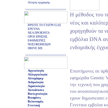
Αίτηση εγγραφής
H μέθοδος του τα
νέος και καλύτερ
ΒΡΕΙΤΕ ΤΟ ΓΙΑΤΡΟ ΣΑΣ
ΕΡΕΥΝΑ
χορηγηθούν τα ν
ΝΕΑ ΠΡΟΪΟΝΤΑ
ΟΡΟΙ ΧΡΗΣΗΣ
εμβόλια DNA αν
ΕΦΗΜΕΡΙΕΣ
ΝΟΣΟΚΟΜΕΙΩΝ
ενδομυϊκής έγχυ
DRIVE ME
Επιστήμονες σε άρθ
Αγγειολογία
Αλλεργιολογία
εφημερίδα Genetic 
Αλτσχάιμερ
Ανδρολογία
την τεχνική που χρη
Αιματολογία
Αυτοάνοσες
του ανοσοποιητικού
Βιοτεχνολογία
εχουν δημοσιευσει ε
Βιταμίνες
Βελονισμός
Γενετικα εμβολια κα
Γενετική