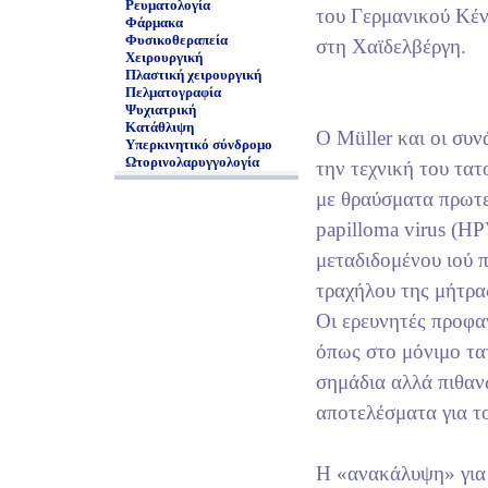
Ρευματολογία
του Γερμανικού Κέ
Φάρμακα
Φυσικοθεραπεία
στη Χαϊδελβέργη.
Χειρουργική
Πλαστική χειρουργική
Πελματογραφία
Ψυχιατρική
Κατάθλιψη
Ο Müller και οι συν
Υπερκινητικό σύνδρομο
Ωτορινολαρυγγολογία
την τεχνική του τα
με θραύσματα πρωτε
papilloma virus (H
μεταδιδομένου ιού 
τραχήλου της μήτρα
Oι ερευνητές προφα
όπως στο μόνιμο τα
σημάδια αλλά πιθαν
αποτελέσματα για τ
Η «ανακάλυψη» για 