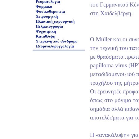
Ρευματολογία
του Γερμανικού Κέ
Φάρμακα
Φυσικοθεραπεία
στη Χαϊδελβέργη.
Χειρουργική
Πλαστική χειρουργική
Πελματογραφία
Ψυχιατρική
Κατάθλιψη
Ο Müller και οι συν
Υπερκινητικό σύνδρομο
Ωτορινολαρυγγολογία
την τεχνική του τα
με θραύσματα πρωτε
papilloma virus (H
μεταδιδομένου ιού 
τραχήλου της μήτρα
Oι ερευνητές προφα
όπως στο μόνιμο τα
σημάδια αλλά πιθαν
αποτελέσματα για τ
Η «ανακάλυψη» για 