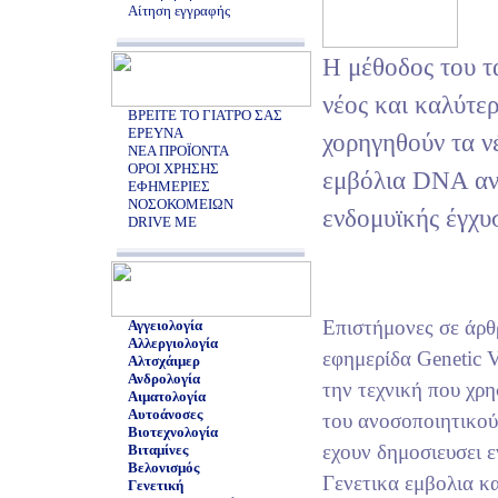
Αίτηση εγγραφής
H μέθοδος του τα
νέος και καλύτερ
ΒΡΕΙΤΕ ΤΟ ΓΙΑΤΡΟ ΣΑΣ
ΕΡΕΥΝΑ
χορηγηθούν τα ν
ΝΕΑ ΠΡΟΪΟΝΤΑ
ΟΡΟΙ ΧΡΗΣΗΣ
εμβόλια DNA αν
ΕΦΗΜΕΡΙΕΣ
ΝΟΣΟΚΟΜΕΙΩΝ
ενδομυϊκής έγχυ
DRIVE ME
Επιστήμονες σε άρθ
Αγγειολογία
Αλλεργιολογία
εφημερίδα Genetic 
Αλτσχάιμερ
Ανδρολογία
την τεχνική που χρη
Αιματολογία
Αυτοάνοσες
του ανοσοποιητικού
Βιοτεχνολογία
εχουν δημοσιευσει ε
Βιταμίνες
Βελονισμός
Γενετικα εμβολια κα
Γενετική