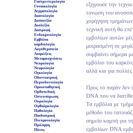
Γαστρεντερολογία
εξηγουσε την τεχνικ
Γυναικολογία
Δερματολογία
τονωση του ανοσοπο
Διαιτολογία
χορήγηση τμημάτων
Δυσανεξία
Δυσλεξία
τεχνική αυτή θα επ
Διατροφή
Ενδοκρινολογία
εμβολίων αυτών μέσα
Εμβόλια
καρδιολογία
μοιρασμένη σε μεγά
Λογοθεραπεία
συμβαίνει σήμερα μ
Λοιμώξεις
Μεταμοσχεύσεις
εμβόλιο του καρκίν
Νευρολογία
Νεφρολογία
αλλά και για πολλές
Ογκολογία
Οδοντιατρική
Περιοδοντολογία
Προς το παρόν δεν 
Ομοιοπαθητική
Ορθοπεδική
DNA που να διατίθε
Οστεοπόρωση
Ουρολογία
Τα εμβόλια με τμή
Οφθαλμολογία
Παθολογία
μέθοδο του τατουάζ
Παιδιατρική
σημείο καμπή για τ
Πνευμονολογία
Πρόληψη
εμβολίων DNA εμβολ
Πόνος