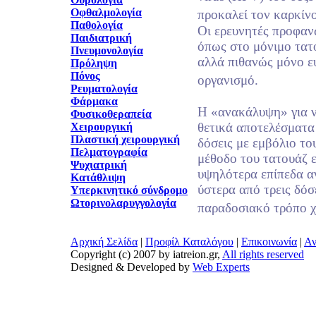
Οφθαλμολογία
προκαλεί τον καρκίνο
Παθολογία
Oι ερευνητές προφαν
Παιδιατρική
όπως στο μόνιμο τατ
Πνευμονολογία
αλλά πιθανώς μόνο ε
Πρόληψη
Πόνος
οργανισμό.
Ρευματολογία
Φάρμακα
Η «ανακάλυψη» για ν
Φυσικοθεραπεία
θετικά αποτελέσματα
Χειρουργική
Πλαστική χειρουργική
δόσεις με εμβόλιο τ
Πελματογραφία
μέθοδο του τατουάζ ε
Ψυχιατρική
υψηλότερα επίπεδα α
Κατάθλιψη
ύστερα από τρεις δόσ
Υπερκινητικό σύνδρομο
Ωτορινολαρυγγολογία
παραδοσιακό τρόπο χ
Αρχική Σελίδα
|
Προφίλ Καταλόγου
|
Επικοινωνία
|
Αν
Copyright (c) 2007 by iatreion.gr,
All rights reserved
Designed & Developed by
Web Experts