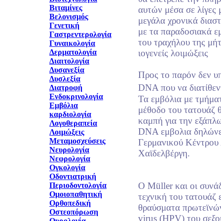
Βιταμίνες
αυτών μέσα σε λίγες 
Βελονισμός
μεγάλα χρονικά διασ
Γενετική
με τα παραδοσιακά εμ
Γαστρεντερολογία
του τραχήλου της μήτ
Γυναικολογία
Δερματολογία
ιογενείς λοιμώξεις
Διαιτολογία
Δυσανεξία
Προς το παρόν δεν υ
Δυσλεξία
DNA που να διατίθεν
Διατροφή
Ενδοκρινολογία
Τα εμβόλια με τμήμα
Εμβόλια
μέθοδο του τατουάζ θ
καρδιολογία
καμπή για την εξάπλ
Λογοθεραπεία
DNA εμβολια δηλώνει
Λοιμώξεις
Μεταμοσχεύσεις
Γερμανικού Κέντρου
Νευρολογία
Χαϊδελβέργη.
Νεφρολογία
Ογκολογία
Οδοντιατρική
Ο Müller και οι συνά
Περιοδοντολογία
Ομοιοπαθητική
τεχνική του τατουάζ 
Ορθοπεδική
θραύσματα πρωτεϊνών
Οστεοπόρωση
virus (HPV) του σεξο
Ουρολογία