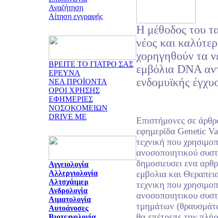
Αναζήτηση
Αίτηση εγγραφής
H μέθοδος του τα
νέος και καλύτερ
χορηγηθούν τα ν
ΒΡΕΙΤΕ ΤΟ ΓΙΑΤΡΟ ΣΑΣ
εμβόλια DNA αντ
ΕΡΕΥΝΑ
ενδομυϊκής έγχυ
ΝΕΑ ΠΡΟΪΟΝΤΑ
ΟΡΟΙ ΧΡΗΣΗΣ
ΕΦΗΜΕΡΙΕΣ
ΝΟΣΟΚΟΜΕΙΩΝ
DRIVE ME
Επιστήμονες σε άρθρ
εφημερίδα Genetic Va
τεχνική που χρησιμοπ
ανοσοποιητικού συστ
δημοσιευσει ενα αρθρ
Αγγειολογία
Αλλεργιολογία
εμβολια και Θεραπεια
Αλτσχάιμερ
τεχνικη που χρησιμοπ
Ανδρολογία
ανοσοποιητικου συστ
Αιματολογία
τμημάτων (θραυσμάτ
Αυτοάνοσες
θα επέτρεπε την πλή
Βιοτεχνολογία