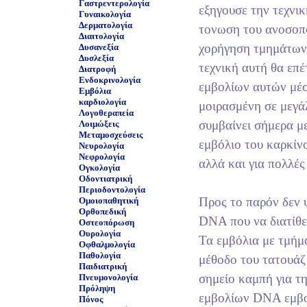
Γαστρεντερολογία
εξηγουσε την τεχνικ
Γυναικολογία
Δερματολογία
τονωση του ανοσοπο
Διαιτολογία
χορήγηση τμημάτων
Δυσανεξία
Δυσλεξία
τεχνική αυτή θα επ
Διατροφή
Ενδοκρινολογία
εμβολίων αυτών μέσα
Εμβόλια
καρδιολογία
μοιρασμένη σε μεγά
Λογοθεραπεία
συμβαίνει σήμερα μ
Λοιμώξεις
Μεταμοσχεύσεις
εμβόλιο του καρκίν
Νευρολογία
Νεφρολογία
αλλά και για πολλές
Ογκολογία
Οδοντιατρική
Περιοδοντολογία
Προς το παρόν δεν 
Ομοιοπαθητική
Ορθοπεδική
DNA που να διατίθε
Οστεοπόρωση
Ουρολογία
Τα εμβόλια με τμή
Οφθαλμολογία
Παθολογία
μέθοδο του τατουάζ
Παιδιατρική
σημείο καμπή για τ
Πνευμονολογία
Πρόληψη
εμβολίων DNA εμβολ
Πόνος