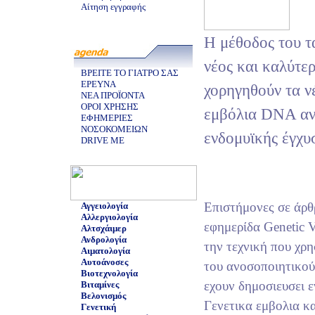
Αίτηση εγγραφής
H μέθοδος του τα
νέος και καλύτερ
ΒΡΕΙΤΕ ΤΟ ΓΙΑΤΡΟ ΣΑΣ
ΕΡΕΥΝΑ
χορηγηθούν τα ν
ΝΕΑ ΠΡΟΪΟΝΤΑ
ΟΡΟΙ ΧΡΗΣΗΣ
εμβόλια DNA αν
ΕΦΗΜΕΡΙΕΣ
ΝΟΣΟΚΟΜΕΙΩΝ
ενδομυϊκής έγχυ
DRIVE ME
Επιστήμονες σε άρθ
Αγγειολογία
Αλλεργιολογία
εφημερίδα Genetic 
Αλτσχάιμερ
Ανδρολογία
την τεχνική που χρη
Αιματολογία
Αυτοάνοσες
του ανοσοποιητικού
Βιοτεχνολογία
εχουν δημοσιευσει ε
Βιταμίνες
Βελονισμός
Γενετικα εμβολια κα
Γενετική