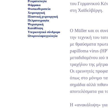
Ρευματολογία
του Γερμανικού Κέ
Φάρμακα
Φυσικοθεραπεία
στη Χαϊδελβέργη.
Χειρουργική
Πλαστική χειρουργική
Πελματογραφία
Ψυχιατρική
Κατάθλιψη
Ο Müller και οι συν
Υπερκινητικό σύνδρομο
Ωτορινολαρυγγολογία
την τεχνική του τα
με θραύσματα πρωτε
papilloma virus (H
μεταδιδομένου ιού 
τραχήλου της μήτρα
Oι ερευνητές προφα
όπως στο μόνιμο τα
σημάδια αλλά πιθαν
αποτελέσματα για τ
Η «ανακάλυψη» για 