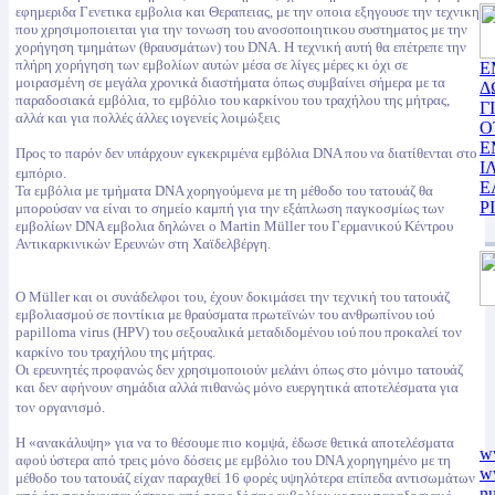
εφημεριδα Γενετικα εμβολια και Θεραπειας, με την οποια εξηγουσε την τεχνικη
που χρησιμοποιειται για την τονωση του ανοσοποιητικου συστηματος με την
χορήγηση τμημάτων (θραυσμάτων) του DNA. Η τεχνική αυτή θα επέτρεπε την
πλήρη χορήγηση των εμβολίων αυτών μέσα σε λίγες μέρες κι όχι σε
Ε
μοιρασμένη σε μεγάλα χρονικά διαστήματα όπως συμβαίνει σήμερα με τα
Δ
παραδοσιακά εμβόλια, το εμβόλιο του καρκίνου του τραχήλου της μήτρας,
Γ
αλλά και για πολλές άλλες ιογενείς λοιμώξεις
Ο
Ε
Προς το παρόν δεν υπάρχουν εγκεκριμένα εμβόλια DNA που να διατίθενται στο
Ι
εμπόριο.
Ε
Τα εμβόλια με τμήματα DNA χορηγούμενα με τη μέθοδο του τατουάζ θα
Ρ
μπορούσαν να είναι το σημείο καμπή για την εξάπλωση παγκοσμίως των
εμβολίων DNA εμβολια δηλώνει ο Martin Müller του Γερμανικού Κέντρου
Αντικαρκινικών Ερευνών στη Χαϊδελβέργη.
Ο Müller και οι συνάδελφοι του, έχουν δοκιμάσει την τεχνική του τατουάζ
εμβολιασμού σε ποντίκια με θραύσματα πρωτεϊνών του ανθρωπίνου ιού
papilloma virus (HPV) του σεξουαλικά μεταδιδομένου ιού που προκαλεί τον
καρκίνο του τραχήλου της μήτρας.
Oι ερευνητές προφανώς δεν χρησιμοποιούν μελάνι όπως στο μόνιμο τατουάζ
και δεν αφήνουν σημάδια αλλά πιθανώς μόνο ευεργητικά αποτελέσματα για
τον οργανισμό.
Η «ανακάλυψη» για να το θέσουμε πιο κομψά, έδωσε θετικά αποτελέσματα
w
αφού ύστερα από τρεις μόνο δόσεις με εμβόλιο του DNA χορηγημένο με τη
ww
μέθοδο του τατουάζ είχαν παραχθεί 16 φορές υψηλότερα επίπεδα αντισωμάτων
nu