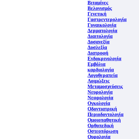
Βιταμίνες
Βελονισμός
Γενετική
Γαστρεντερολογία
Γυναικολογία
Δερματολογία
Διαιτολογία
Δυσανεξία
Δυσλεξία
Διατροφή
Ενδοκρινολογία
Εμβόλια
καρδιολογία
Λογοθεραπεία
Λοιμώξεις
Μεταμοσχεύσεις
Νευρολογία
Νεφρολογία
Ογκολογία
Οδοντιατρική
Περιοδοντολογία
Ομοιοπαθητική
Ορθοπεδική
Οστεοπόρωση
Ουρολογία