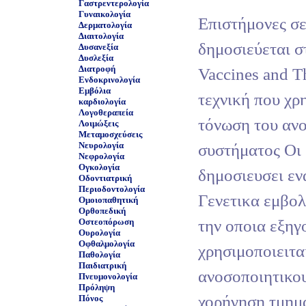
Γαστρεντερολογία
Γυναικολογία
Επιστήμονες σ
Δερματολογία
Διαιτολογία
δημοσιεύεται σ
Δυσανεξία
Δυσλεξία
Διατροφή
Vaccines and T
Ενδοκρινολογία
Εμβόλια
τεχνική που χρη
καρδιολογία
Λογοθεραπεία
τόνωση του αν
Λοιμώξεις
Μεταμοσχεύσεις
Νευρολογία
συστήματος Οι 
Νεφρολογία
Ογκολογία
δημοσιευσει εν
Οδοντιατρική
Περιοδοντολογία
Γενετικα εμβολ
Ομοιοπαθητική
Ορθοπεδική
την οποια εξηγ
Οστεοπόρωση
Ουρολογία
Οφθαλμολογία
χρησιμοποιειτα
Παθολογία
Παιδιατρική
ανοσοποιητικου
Πνευμονολογία
Πρόληψη
χορήγηση τμημ
Πόνος