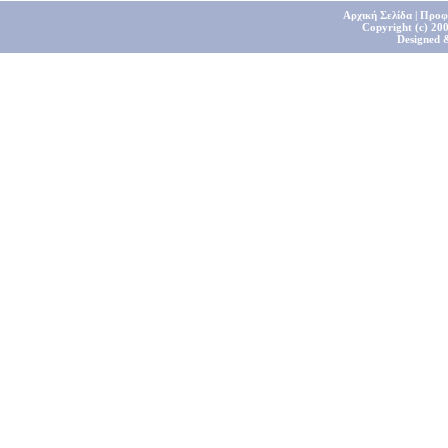
Αρχική Σελίδα
|
Προφ
Copyright (c) 200
Designed 