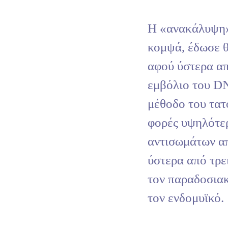
Η «ανακάλυψη» 
κομψά, έδωσε 
αφού ύστερα απ
εμβόλιο του D
μέθοδο του τατ
φορές υψηλότε
αντισωμάτων απ
ύστερα από τρε
τον παραδοσια
τον ενδομυϊκό.