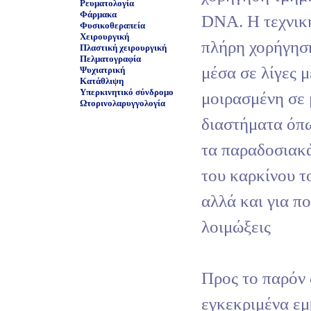
Ρευματολογία
Φάρμακα
DNA. Η τεχνική
Φυσικοθεραπεία
Χειρουργική
πλήρη χορήγησ
Πλαστική χειρουργική
Πελματογραφία
μέσα σε λίγες μ
Ψυχιατρική
Κατάθλιψη
Υπερκινητικό σύνδρομο
μοιρασμένη σε 
Ωτορινολαρυγγολογία
διαστήματα όπω
τα παραδοσιακά
του καρκίνου τ
αλλά και για πο
λοιμώξεις
Προς το παρόν 
εγκεκριμένα ε