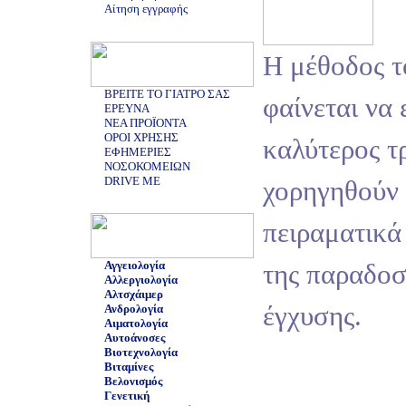
Αίτηση εγγραφής
H μέθοδος τ
ΒΡΕΙΤΕ ΤΟ ΓΙΑΤΡΟ ΣΑΣ
φαίνεται να 
ΕΡΕΥΝΑ
ΝΕΑ ΠΡΟΪΟΝΤΑ
ΟΡΟΙ ΧΡΗΣΗΣ
καλύτερος τ
ΕΦΗΜΕΡΙΕΣ
ΝΟΣΟΚΟΜΕΙΩΝ
DRIVE ME
χορηγηθούν 
πειραματικά
Αγγειολογία
της παραδοσ
Αλλεργιολογία
Αλτσχάιμερ
έγχυσης.
Ανδρολογία
Αιματολογία
Αυτοάνοσες
Βιοτεχνολογία
Βιταμίνες
Βελονισμός
Γενετική