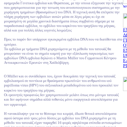
εφημεριδα Γενετικα εμβολια και Θεραπειας, με την οποια εξηγουσε την τεχνικη
που χρησιμοποιειται για την τονωση του ανοσοποιητικου συστηματος με την
χορήγηση τμημάτων (θραυσμάτων) του DNA. Η τεχνική αυτή θα επέτρεπε την
πλήρη χορήγηση των εμβολίων αυτών μέσα σε λίγες μέρες κι όχι σε
μοιρασμένη σε μεγάλα χρονικά διαστήματα όπως συμβαίνει σήμερα με τα
παραδοσιακά εμβόλια, το εμβόλιο του καρκίνου του τραχήλου της μήτρας,
Ε
αλλά και για πολλές άλλες ιογενείς λοιμώξεις
Δ
Προς το παρόν δεν υπάρχουν εγκεκριμένα εμβόλια DNA που να διατίθενται στο
Γ
εμπόριο.
Ο
Τα εμβόλια με τμήματα DNA χορηγούμενα με τη μέθοδο του τατουάζ θα
Ε
μπορούσαν να είναι το σημείο καμπή για την εξάπλωση παγκοσμίως των
Ι
εμβολίων DNA εμβολια δηλώνει ο Martin Müller του Γερμανικού Κέντρου
Ε
Αντικαρκινικών Ερευνών στη Χαϊδελβέργη.
Ρ
Ο Müller και οι συνάδελφοι του, έχουν δοκιμάσει την τεχνική του τατουάζ
εμβολιασμού σε ποντίκια με θραύσματα πρωτεϊνών του ανθρωπίνου ιού
papilloma virus (HPV) του σεξουαλικά μεταδιδομένου ιού που προκαλεί τον
καρκίνο του τραχήλου της μήτρας.
Oι ερευνητές προφανώς δεν χρησιμοποιούν μελάνι όπως στο μόνιμο τατουάζ
και δεν αφήνουν σημάδια αλλά πιθανώς μόνο ευεργητικά αποτελέσματα για
τον οργανισμό.
Η «ανακάλυψη» για να το θέσουμε πιο κομψά, έδωσε θετικά αποτελέσματα
αφού ύστερα από τρεις μόνο δόσεις με εμβόλιο του DNA χορηγημένο με τη
μέθοδο του τατουάζ είχαν παραχθεί 16 φορές υψηλότερα επίπεδα αντισωμάτων