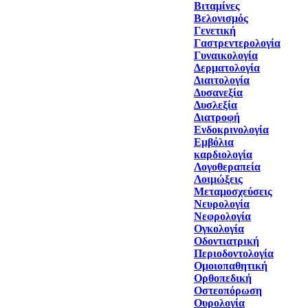
Βιταμίνες
Βελονισμός
Γενετική
Γαστρεντερολογία
Γυναικολογία
Δερματολογία
Διαιτολογία
Δυσανεξία
Δυσλεξία
Διατροφή
Ενδοκρινολογία
Εμβόλια
καρδιολογία
Λογοθεραπεία
Λοιμώξεις
Μεταμοσχεύσεις
Νευρολογία
Νεφρολογία
Ογκολογία
Οδοντιατρική
Περιοδοντολογία
Ομοιοπαθητική
Ορθοπεδική
Οστεοπόρωση
Ουρολογία