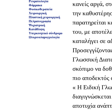
Ρευματολογία
κανείς αργά, στ
Φάρμακα
Φυσικοθεραπεία
την καθυστέρησ
Χειρουργική
Πλαστική χειρουργική
παρατηρείται κ
Πελματογραφία
Ψυχιατρική
Κατάθλιψη
του, με αποτέλ
Υπερκινητικό σύνδρομο
Ωτορινολαρυγγολογία
καταλήγει σε α
Προσεγγίζοντας
Γλωσσική Διατ
σκόπιμο να δοθε
« Η Ειδική Γλ
διαγιγνώσκεται
αποτυχία ανάπτ