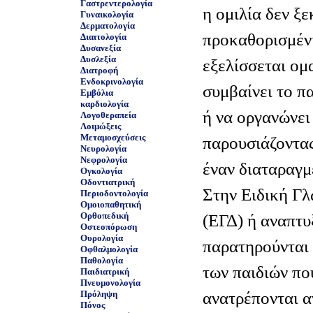
Γαστρεντερολογία
η ομιλία δεν ξε
Γυναικολογία
Δερματολογία
προκαθορισμέν
Διαιτολογία
Δυσανεξία
Δυσλεξία
εξελίσσεται ομ
Διατροφή
Ενδοκρινολογία
συμβαίνει το π
Εμβόλια
καρδιολογία
ή να οργανώνει
Λογοθεραπεία
Λοιμώξεις
Μεταμοσχεύσεις
παρουσιάζοντας
Νευρολογία
Νεφρολογία
έναν διαταραγμ
Ογκολογία
Οδοντιατρική
Στην Ειδική Γ
Περιοδοντολογία
Ομοιοπαθητική
(ΕΓΔ) ή αναπτυ
Ορθοπεδική
Οστεοπόρωση
Ουρολογία
παρατηρούνται 
Οφθαλμολογία
Παθολογία
των παιδιών πο
Παιδιατρική
Πνευμονολογία
ανατρέπονται α
Πρόληψη
Πόνος