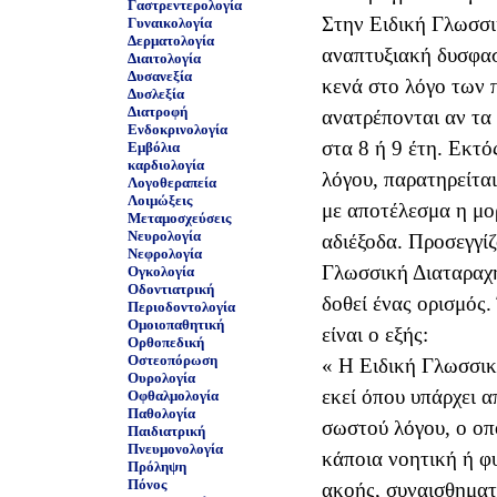
Γαστρεντερολογία
Στην Ειδική Γλωσσι
Γυναικολογία
Δερματολογία
αναπτυξιακή δυσφασ
Διαιτολογία
Δυσανεξία
κενά στο λόγο των 
Δυσλεξία
Διατροφή
ανατρέπονται αν τα 
Ενδοκρινολογία
στα 8 ή 9 έτη. Εκτ
Εμβόλια
καρδιολογία
λόγου, παρατηρείται
Λογοθεραπεία
Λοιμώξεις
με αποτέλεσμα η μο
Μεταμοσχεύσεις
Νευρολογία
αδιέξοδα. Προσεγγί
Νεφρολογία
Γλωσσική Διαταραχή
Ογκολογία
Οδοντιατρική
δοθεί ένας ορισμός.
Περιοδοντολογία
Ομοιοπαθητική
Ορθοπεδική
Οστεοπόρωση
« Η Ειδική Γλωσσικ
Ουρολογία
εκεί όπου υπάρχει 
Οφθαλμολογία
Παθολογία
σωστού λόγου, ο οπο
Παιδιατρική
Πνευμονολογία
κάποια νοητική ή φ
Πρόληψη
Πόνος
ακοής, συναισθηματ