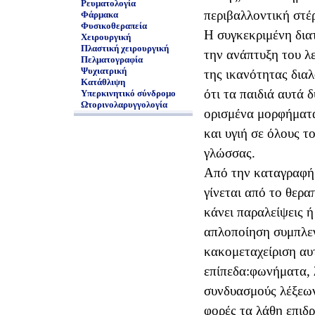
Ρευματολογία
περιβαλλοντική στέ
Φάρμακα
Φυσικοθεραπεία
Η συγκεκριμένη δια
Χειρουργική
Πλαστική χειρουργική
την ανάπτυξη του λε
Πελματογραφία
Ψυχιατρική
της ικανότητας διαλ
Κατάθλιψη
ότι τα παιδιά αυτά
Υπερκινητικό σύνδρομο
Ωτορινολαρυγγολογία
ορισμένα μορφήματα
και υγιή σε όλους τ
γλώσσας.
Από την καταγραφή 
γίνεται από το θερα
κάνει παραλείψεις ή
απλοποίηση συμπλεγ
κακομεταχείριση αυ
επίπεδα׃ φωνήματα, λέξεις , συμπλέγματα,
συνδυασμούς λέξεων
φορές τα λάθη επιδρ