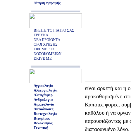
Αίτηση εγγραφής
ΒΡΕΙΤΕ ΤΟ ΓΙΑΤΡΟ ΣΑΣ
ΕΡΕΥΝΑ
ΝΕΑ ΠΡΟΪΟΝΤΑ
ΟΡΟΙ ΧΡΗΣΗΣ
ΕΦΗΜΕΡΙΕΣ
ΝΟΣΟΚΟΜΕΙΩΝ
DRIVE ME
Αγγειολογία
είναι αρκετή και η ο
Αλλεργιολογία
Αλτσχάιμερ
προκαθορισμένη στι
Ανδρολογία
Κάποιες φορές, συμβ
Αιματολογία
Αυτοάνοσες
καθόλου ή να οργαν
Βιοτεχνολογία
Βιταμίνες
παρουσιάζοντας με 
Βελονισμός
Γενετική
διαταραγμένο λόγο.