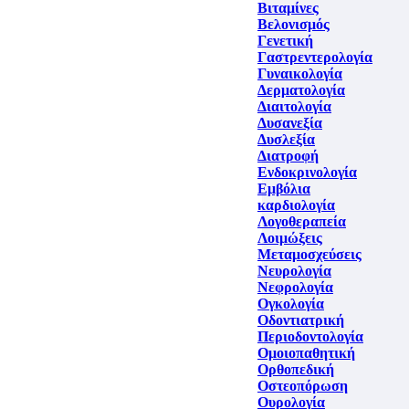
Βιταμίνες
Βελονισμός
Γενετική
Γαστρεντερολογία
Γυναικολογία
Δερματολογία
Διαιτολογία
Δυσανεξία
Δυσλεξία
Διατροφή
Ενδοκρινολογία
Εμβόλια
καρδιολογία
Λογοθεραπεία
Λοιμώξεις
Μεταμοσχεύσεις
Νευρολογία
Νεφρολογία
Ογκολογία
Οδοντιατρική
Περιοδοντολογία
Ομοιοπαθητική
Ορθοπεδική
Οστεοπόρωση
Ουρολογία