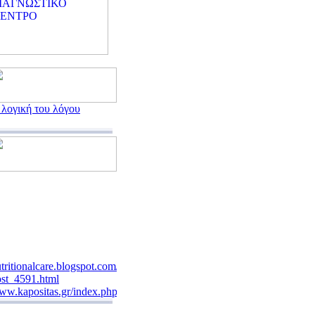
 λογική του λόγου
tritionalcare.blogspot.com/2007/12/blog-
st_4591.html
w.kapositas.gr/index.php
w.fyssas.gr/
w.patsialas.gr/