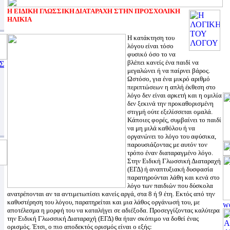
Η ΕΙΔΙΚΗ ΓΛΩΣΣΙΚΗ ΔΙΑΤΑΡΑΧΗ ΣΤΗΝ ΠΡΟΣΧΟΛΙΚΗ
ΗΛΙΚΙΑ
Η κατάκτηση του
λόγου είναι τόσο
φυσικό όσο το να
βλέπει κανείς ένα παιδί να
Σ
μεγαλώνει ή να παίρνει βάρος.
Ωστόσο, για ένα μικρό αριθμό
περιπτώσεων η απλή έκθεση στο
λόγο δεν είναι αρκετή και η ομιλία
δεν ξεκινά την προκαθορισμένη
στιγμή ούτε εξελίσσεται ομαλά.
Κάποιες φορές, συμβαίνει το παιδί
να μη μιλά καθόλου ή να
οργανώνει το λόγο του αφύσικα,
παρουσιάζοντας με αυτόν τον
τρόπο έναν διαταραγμένο λόγο.
Στην Ειδική Γλωσσική Διαταραχή
(ΕΓΔ) ή αναπτυξιακή δυσφασία
παρατηρούνται λάθη και κενά στο
λόγο των παιδιών που δύσκολα
ανατρέπονται αν τα αντιμετωπίσει κανείς αργά, στα 8 ή 9 έτη. Εκτός από την
καθυστέρηση του λόγου, παρατηρείται και μια λάθος οργάνωσή του, με
αποτέλεσμα η μορφή του να καταλήγει σε αδιέξοδα. Προσεγγίζοντας καλύτερα
την Ειδική Γλωσσική Διαταραχή (ΕΓΔ) θα ήταν σκόπιμο να δοθεί ένας