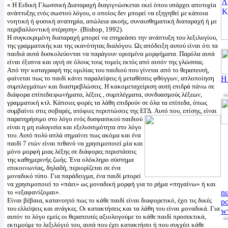
« Η Ειδική Γλωσσική Διαταραχή διαγιγνώσκεται εκεί όπου υπάρχει αποτυχία
ανάπτυξης ενός σωστού λόγου, ο οποίος δεν μπορεί να εξηγηθεί με κάποια
νοητική ή φυσική αναπηρία, απώλεια ακοής, συναισθηματική διαταραχή ή με
περιβαλλοντική στέρηση». (Bishop, 1992).
Η συγκεκριμένη διαταραχή μπορεί να επηρεάσει την ανάπτυξη του λεξιλογίου,
της γραμματικής και της ικανότητας διαλόγου. Ως απόδειξη αυτού είναι ότι τα
παιδιά αυτά δυσκολεύονται να παράγουν ορισμένα μορφήματα. Παρόλα αυτά
είναι έξυπνα και υγιή σε όλους τους τομείς εκτός από αυτόν της γλώσσας.
Από την καταγραφή της ομιλίας του παιδιού που γίνεται από το θεραπευτή,
φαίνεται πως το παιδί κάνει παραλείψεις ή μεταθέσεις φθόγγων, απλοποίηση
Η
συμπλεγμάτων και διαστρεβλώσεις. Η κακομεταχείριση αυτή επιδρά πάνω σε
διάφορα επίπεδα׃ φωνήματα, λέξεις , συμπλέγματα, συνδυασμούς λέξεων,
γραμματική κτλ. Κάποιες φορές τα λάθη επιδρούν σε όλα τα επίπεδα, όπως
συμβαίνει στις σοβαρές, ατόφιες περιπτώσεις της ΕΓΔ.
Αυτό που, επίσης, είναι
παρατηρήσιμο στο λόγο ενός δυσφασικού παιδιού
είναι η μη ευλυγισία και εξελισσιμότητα στο λόγο
του. Αυτό πολύ απλά σημαίνει πως ακόμα και ένα
παιδί 7 ετών είναι πιθανό να χρησιμοποιεί μία και
μόνο μορφή μιας λέξης σε διάφορες περιστάσεις
της καθημερινής ζωής. Ένα ολόκληρο σύστημα
επικοινωνίας, δηλαδή, περιορίζεται σε ένα
μοναδικό τύπο. Για παράδειγμα, ένα παιδί μπορεί
να χρησιμοποιεί το «πάει» ως μοναδική μορφή για το ρήμα «πηγαίνω» ή και
nu
το «εξαφανίζομαι».
po
Είναι βέβαια, κατανοητό πως το κάθε παιδί είναι διαφορετικό, έχει τις δικές
του ελλείψεις και ανάγκες. Οι κατακτήσεις και τα λάθη του είναι μοναδικά. Για
ww
αυτόν το λόγο εμείς οι θεραπευτές αξιολογούμε το κάθε παιδί προσεκτικά,
ww
εκτιμούμε το λεξιλόγιό του, αυτά που έχει κατακτήσει ή που συγχέει κάθε
ww