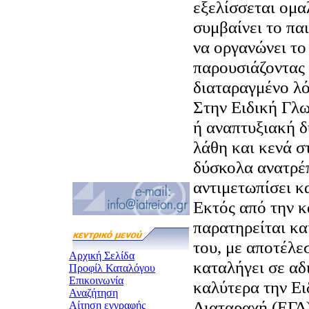
εξελίσσεται ομα
συμβαίνει το πα
να οργανώνει το
παρουσιάζοντας 
διαταραγμένο λό
Στην Ειδική Γλ
ή αναπτυξιακή 
λάθη και κενά σ
δύσκολα ανατρέπ
αντιμετωπίσει κα
Εκτός από την κ
παρατηρείται κα
του, με αποτέλε
Αρχική Σελίδα
καταλήγει σε αδ
Προφίλ Καταλόγου
Επικοινωνία
καλύτερα την Ε
Αναζήτηση
Διαταραχή (ΕΓΔ)
Αίτηση εγγραφής