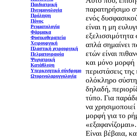
Παιδιατρική
παρατηρήσιμο σ
Πνευμονολογία
Πρόληψη
ενός δυσφασικού
Πόνος
είναι η μη ευλυγ
Ρευματολογία
Φάρμακα
εξελισσιμότητα 
Φυσικοθεραπεία
απλά σημαίνει π
Χειρουργική
Πλαστική χειρουργική
ετών είναι πιθαν
Πελματογραφία
Ψυχιατρική
και μόνο μορφή 
Κατάθλιψη
περιστάσεις της
Υπερκινητικό σύνδρομο
Ωτορινολαρυγγολογία
ολόκληρο σύστη
δηλαδή, περιορί
τύπο. Για παράδε
να χρησιμοποιεί
μορφή για το ρή
«εξαφανίζομαι».
Είναι βέβαια, κ