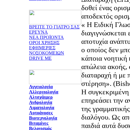
δοθεί ένας ορισμ
« Η Ειδική Γλω
ΒΡΕΙΤΕ ΤΟ ΓΙΑΤΡΟ ΣΑΣ
διαγιγνώσκεται 
ΕΡΕΥΝΑ
ΝΕΑ ΠΡΟΪΟΝΤΑ
αποτυχία ανάπτυ
ΟΡΟΙ ΧΡΗΣΗΣ
ΕΦΗΜΕΡΙΕΣ
ο οποίος δεν μπ
ΝΟΣΟΚΟΜΕΙΩΝ
κάποια νοητική 
DRIVE ME
απώλεια ακοής,
διαταραχή ή με 
στέρηση». (Bish
Αγγειολογία
Η συγκεκριμένη 
Αλλεργιολογία
Αλτσχάιμερ
επηρεάσει την α
Ανδρολογία
της γραμματικής
Αιματολογία
Αυτοάνοσες
διαλόγου. Ως από
Βιοτεχνολογία
Βιταμίνες
παιδιά αυτά δυσ
Βελονισμός