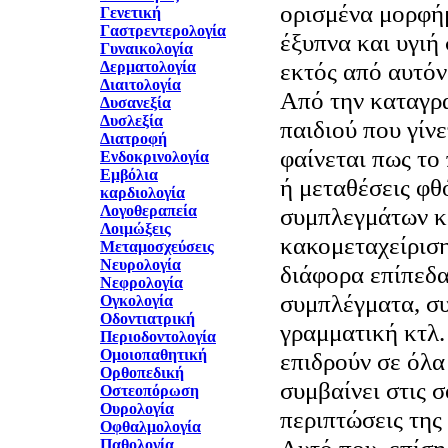
ορισμένα μορφή
Γενετική
Γαστρεντερολογία
έξυπνα και υγιή 
Γυναικολογία
εκτός από αυτόν
Δερματολογία
Διαιτολογία
Από την καταγρα
Δυσανεξία
Δυσλεξία
παιδιού που γίν
Διατροφή
φαίνεται πως το
Ενδοκρινολογία
Εμβόλια
ή μεταθέσεις φ
καρδιολογία
συμπλεγμάτων κ
Λογοθεραπεία
Λοιμώξεις
κακομεταχείριση
Μεταμοσχεύσεις
Νευρολογία
διάφορα επίπεδα׃ φωνήματα, λέξεις 
Νεφρολογία
συμπλέγματα, σ
Ογκολογία
Οδοντιατρική
γραμματική κτλ.
Περιοδοντολογία
Ομοιοπαθητική
επιδρούν σε όλα
Ορθοπεδική
συμβαίνει στις 
Οστεοπόρωση
Ουρολογία
περιπτώσεις της
Οφθαλμολογία
Αυτό που, επίσης
Παθολογία