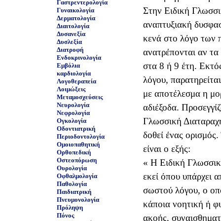
Γαστρεντερολογία
Στην Ειδική Γλωσσι
Γυναικολογία
Δερματολογία
αναπτυξιακή δυσφασ
Διαιτολογία
Δυσανεξία
κενά στο λόγο των 
Δυσλεξία
Διατροφή
ανατρέπονται αν τα 
Ενδοκρινολογία
στα 8 ή 9 έτη. Εκτ
Εμβόλια
καρδιολογία
λόγου, παρατηρείται
Λογοθεραπεία
Λοιμώξεις
με αποτέλεσμα η μο
Μεταμοσχεύσεις
Νευρολογία
αδιέξοδα. Προσεγγί
Νεφρολογία
Γλωσσική Διαταραχή
Ογκολογία
Οδοντιατρική
δοθεί ένας ορισμός.
Περιοδοντολογία
Ομοιοπαθητική
Ορθοπεδική
Οστεοπόρωση
« Η Ειδική Γλωσσικ
Ουρολογία
εκεί όπου υπάρχει 
Οφθαλμολογία
Παθολογία
σωστού λόγου, ο οπο
Παιδιατρική
Πνευμονολογία
κάποια νοητική ή φ
Πρόληψη
Πόνος
ακοής, συναισθηματ