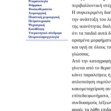
Ρευματολογία
περιβαλλοντική στέ
Φάρμακα
Φυσικοθεραπεία
Η συγκεκριμένη δια
Χειρουργική
Πλαστική χειρουργική
την ανάπτυξη του λε
Πελματογραφία
Ψυχιατρική
της ικανότητας διαλ
Κατάθλιψη
ότι τα παιδιά αυτά
Υπερκινητικό σύνδρομο
Ωτορινολαρυγγολογία
ορισμένα μορφήματα
και υγιή σε όλους τ
γλώσσας.
Από την καταγραφή 
γίνεται από το θερα
κάνει παραλείψεις ή
απλοποίηση συμπλεγ
κακομεταχείριση αυ
επίπεδα׃ φωνήματα, λέξεις , συμπλέγματα,
συνδυασμούς λέξεων
φορές τα λάθη επιδρ