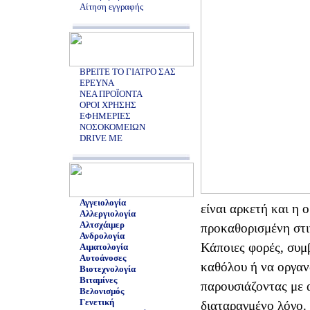
Αίτηση εγγραφής
ΒΡΕΙΤΕ ΤΟ ΓΙΑΤΡΟ ΣΑΣ
ΕΡΕΥΝΑ
ΝΕΑ ΠΡΟΪΟΝΤΑ
ΟΡΟΙ ΧΡΗΣΗΣ
ΕΦΗΜΕΡΙΕΣ
ΝΟΣΟΚΟΜΕΙΩΝ
DRIVE ME
Αγγειολογία
είναι αρκετή και η ο
Αλλεργιολογία
Αλτσχάιμερ
προκαθορισμένη στι
Ανδρολογία
Κάποιες φορές, συμβ
Αιματολογία
Αυτοάνοσες
καθόλου ή να οργαν
Βιοτεχνολογία
Βιταμίνες
παρουσιάζοντας με 
Βελονισμός
Γενετική
διαταραγμένο λόγο.