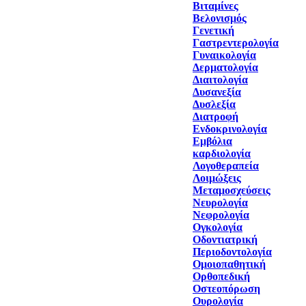
Βιταμίνες
Βελονισμός
Γενετική
Γαστρεντερολογία
Γυναικολογία
Δερματολογία
Διαιτολογία
Δυσανεξία
Δυσλεξία
Διατροφή
Ενδοκρινολογία
Εμβόλια
καρδιολογία
Λογοθεραπεία
Λοιμώξεις
Μεταμοσχεύσεις
Νευρολογία
Νεφρολογία
Ογκολογία
Οδοντιατρική
Περιοδοντολογία
Ομοιοπαθητική
Ορθοπεδική
Οστεοπόρωση
Ουρολογία