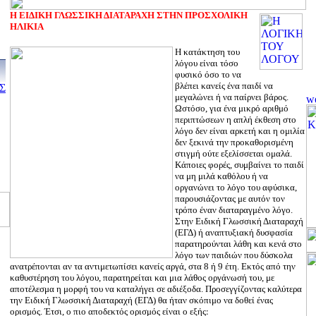
Η ΕΙΔΙΚΗ ΓΛΩΣΣΙΚΗ ΔΙΑΤΑΡΑΧΗ ΣΤΗΝ ΠΡΟΣΧΟΛΙΚΗ
ΗΛΙΚΙΑ
Η κατάκτηση του
λόγου είναι τόσο
φυσικό όσο το να
βλέπει κανείς ένα παιδί να
Σ
μεγαλώνει ή να παίρνει βάρος.
Ωστόσο, για ένα μικρό αριθμό
περιπτώσεων η απλή έκθεση στο
λόγο δεν είναι αρκετή και η ομιλία
δεν ξεκινά την προκαθορισμένη
στιγμή ούτε εξελίσσεται ομαλά.
Κάποιες φορές, συμβαίνει το παιδί
να μη μιλά καθόλου ή να
οργανώνει το λόγο του αφύσικα,
παρουσιάζοντας με αυτόν τον
τρόπο έναν διαταραγμένο λόγο.
Στην Ειδική Γλωσσική Διαταραχή
(ΕΓΔ) ή αναπτυξιακή δυσφασία
παρατηρούνται λάθη και κενά στο
λόγο των παιδιών που δύσκολα
ανατρέπονται αν τα αντιμετωπίσει κανείς αργά, στα 8 ή 9 έτη. Εκτός από την
καθυστέρηση του λόγου, παρατηρείται και μια λάθος οργάνωσή του, με
αποτέλεσμα η μορφή του να καταλήγει σε αδιέξοδα. Προσεγγίζοντας καλύτερα
την Ειδική Γλωσσική Διαταραχή (ΕΓΔ) θα ήταν σκόπιμο να δοθεί ένας