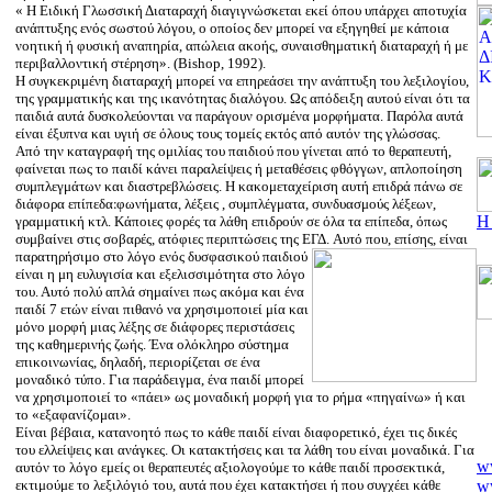
« Η Ειδική Γλωσσική Διαταραχή διαγιγνώσκεται εκεί όπου υπάρχει αποτυχία
ανάπτυξης ενός σωστού λόγου, ο οποίος δεν μπορεί να εξηγηθεί με κάποια
νοητική ή φυσική αναπηρία, απώλεια ακοής, συναισθηματική διαταραχή ή με
περιβαλλοντική στέρηση». (Bishop, 1992).
Η συγκεκριμένη διαταραχή μπορεί να επηρεάσει την ανάπτυξη του λεξιλογίου,
της γραμματικής και της ικανότητας διαλόγου. Ως απόδειξη αυτού είναι ότι τα
παιδιά αυτά δυσκολεύονται να παράγουν ορισμένα μορφήματα. Παρόλα αυτά
είναι έξυπνα και υγιή σε όλους τους τομείς εκτός από αυτόν της γλώσσας.
Από την καταγραφή της ομιλίας του παιδιού που γίνεται από το θεραπευτή,
φαίνεται πως το παιδί κάνει παραλείψεις ή μεταθέσεις φθόγγων, απλοποίηση
συμπλεγμάτων και διαστρεβλώσεις. Η κακομεταχείριση αυτή επιδρά πάνω σε
διάφορα επίπεδα׃ φωνήματα, λέξεις , συμπλέγματα, συνδυασμούς λέξεων,
Η
γραμματική κτλ. Κάποιες φορές τα λάθη επιδρούν σε όλα τα επίπεδα, όπως
συμβαίνει στις σοβαρές, ατόφιες περιπτώσεις της ΕΓΔ.
Αυτό που, επίσης, είναι
παρατηρήσιμο στο λόγο ενός δυσφασικού παιδιού
είναι η μη ευλυγισία και εξελισσιμότητα στο λόγο
του. Αυτό πολύ απλά σημαίνει πως ακόμα και ένα
παιδί 7 ετών είναι πιθανό να χρησιμοποιεί μία και
μόνο μορφή μιας λέξης σε διάφορες περιστάσεις
της καθημερινής ζωής. Ένα ολόκληρο σύστημα
επικοινωνίας, δηλαδή, περιορίζεται σε ένα
μοναδικό τύπο. Για παράδειγμα, ένα παιδί μπορεί
να χρησιμοποιεί το «πάει» ως μοναδική μορφή για το ρήμα «πηγαίνω» ή και
το «εξαφανίζομαι».
Είναι βέβαια, κατανοητό πως το κάθε παιδί είναι διαφορετικό, έχει τις δικές
του ελλείψεις και ανάγκες. Οι κατακτήσεις και τα λάθη του είναι μοναδικά. Για
ww
αυτόν το λόγο εμείς οι θεραπευτές αξιολογούμε το κάθε παιδί προσεκτικά,
w
εκτιμούμε το λεξιλόγιό του, αυτά που έχει κατακτήσει ή που συγχέει κάθε