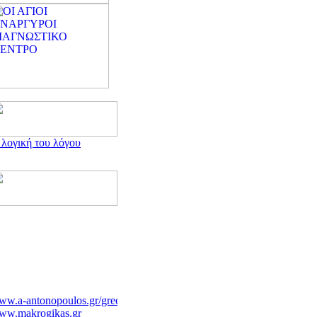
 λογική του λόγου
w.a-antonopoulos.gr/greek/
ww.makrogikas.gr