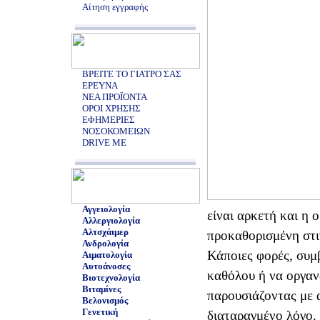
Αίτηση εγγραφής
ΒΡΕΙΤΕ ΤΟ ΓΙΑΤΡΟ ΣΑΣ
ΕΡΕΥΝΑ
ΝΕΑ ΠΡΟΪΟΝΤΑ
ΟΡΟΙ ΧΡΗΣΗΣ
ΕΦΗΜΕΡΙΕΣ
ΝΟΣΟΚΟΜΕΙΩΝ
DRIVE ME
Αγγειολογία
είναι αρκετή και η ο
Αλλεργιολογία
Αλτσχάιμερ
προκαθορισμένη στι
Ανδρολογία
Κάποιες φορές, συμβ
Αιματολογία
Αυτοάνοσες
καθόλου ή να οργαν
Βιοτεχνολογία
Βιταμίνες
παρουσιάζοντας με 
Βελονισμός
Γενετική
διαταραγμένο λόγο.