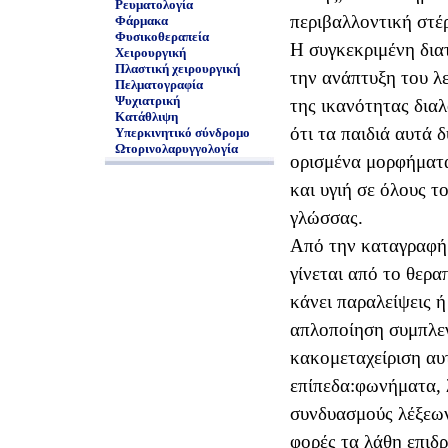
Ρευματολογία
περιβαλλοντική στέ
Φάρμακα
Φυσικοθεραπεία
Η συγκεκριμένη δια
Χειρουργική
Πλαστική χειρουργική
την ανάπτυξη του λε
Πελματογραφία
Ψυχιατρική
της ικανότητας διαλ
Κατάθλιψη
ότι τα παιδιά αυτά
Υπερκινητικό σύνδρομο
Ωτορινολαρυγγολογία
ορισμένα μορφήματα
και υγιή σε όλους τ
γλώσσας.
Από την καταγραφή 
γίνεται από το θερα
κάνει παραλείψεις ή
απλοποίηση συμπλεγ
κακομεταχείριση αυ
επίπεδα׃ φωνήματα, λέξεις , συμπλέγματα,
συνδυασμούς λέξεων
φορές τα λάθη επιδρ