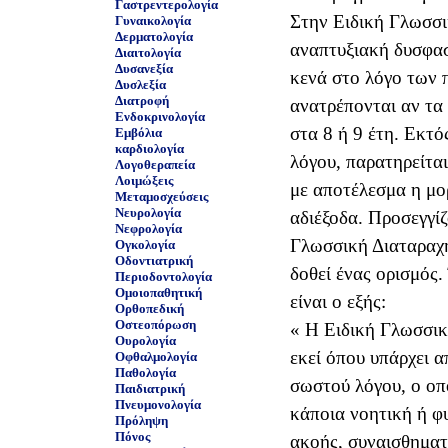
Γαστρεντερολογία
Στην Ειδική Γλωσσι
Γυναικολογία
Δερματολογία
αναπτυξιακή δυσφασ
Διαιτολογία
Δυσανεξία
κενά στο λόγο των 
Δυσλεξία
Διατροφή
ανατρέπονται αν τα 
Ενδοκρινολογία
στα 8 ή 9 έτη. Εκτ
Εμβόλια
καρδιολογία
λόγου, παρατηρείται
Λογοθεραπεία
Λοιμώξεις
με αποτέλεσμα η μο
Μεταμοσχεύσεις
Νευρολογία
αδιέξοδα. Προσεγγί
Νεφρολογία
Γλωσσική Διαταραχή
Ογκολογία
Οδοντιατρική
δοθεί ένας ορισμός.
Περιοδοντολογία
Ομοιοπαθητική
Ορθοπεδική
Οστεοπόρωση
« Η Ειδική Γλωσσικ
Ουρολογία
εκεί όπου υπάρχει 
Οφθαλμολογία
Παθολογία
σωστού λόγου, ο οπο
Παιδιατρική
Πνευμονολογία
κάποια νοητική ή φ
Πρόληψη
Πόνος
ακοής, συναισθηματ