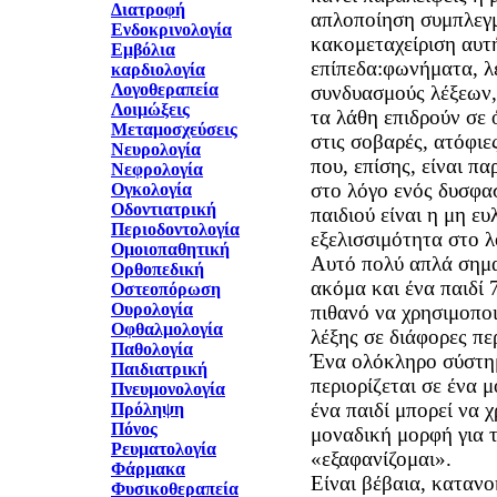
Διατροφή
απλοποίηση συμπλεγμ
Ενδοκρινολογία
κακομεταχείριση αυτ
Εμβόλια
επίπεδα׃ φωνήματα, λέξεις , συμπλέγματα,
καρδιολογία
Λογοθεραπεία
συνδυασμούς λέξεων,
Λοιμώξεις
τα λάθη επιδρούν σε 
Μεταμοσχεύσεις
στις σοβαρές, ατόφιε
Νευρολογία
που, επίσης, είναι π
Νεφρολογία
στο λόγο ενός δυσφα
Ογκολογία
Οδοντιατρική
παιδιού είναι η μη ευ
Περιοδοντολογία
εξελισσιμότητα στο λ
Ομοιοπαθητική
Αυτό πολύ απλά σημα
Ορθοπεδική
ακόμα και ένα παιδί 7
Οστεοπόρωση
Ουρολογία
πιθανό να χρησιμοποι
Οφθαλμολογία
λέξης σε διάφορες πε
Παθολογία
Ένα ολόκληρο σύστημ
Παιδιατρική
περιορίζεται σε ένα 
Πνευμονολογία
ένα παιδί μπορεί να 
Πρόληψη
Πόνος
μοναδική μορφή για 
Ρευματολογία
«εξαφανίζομαι».
Φάρμακα
Είναι βέβαια, κατανο
Φυσικοθεραπεία