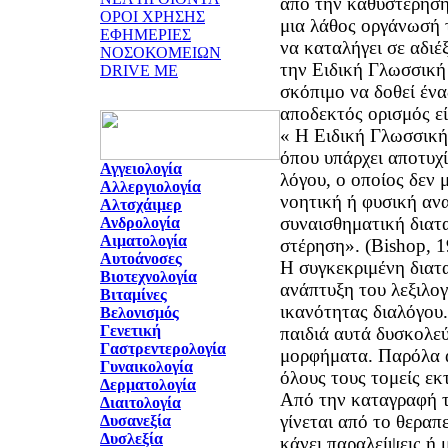
από την καθυστέρηση
ΟΡΟΙ ΧΡΗΣΗΣ
μια λάθος οργάνωσή 
ΕΦΗΜΕΡΙΕΣ
να καταλήγει σε αδιέ
ΝΟΣΟΚΟΜΕΙΩΝ
την Ειδική Γλωσσική
DRIVE ME
σκόπιμο να δοθεί ένα
« Η Ειδική Γλωσσική
όπου υπάρχει αποτυχ
Αγγειολογία
λόγου, ο οποίος δεν 
Αλλεργιολογία
νοητική ή φυσική αν
Αλτσχάιμερ
συναισθηματική διατ
Ανδρολογία
Αιματολογία
στέρηση». (Bishop, 1
Αυτοάνοσες
Η συγκεκριμένη διατ
Βιοτεχνολογία
ανάπτυξη του λεξιλογ
Βιταμίνες
ικανότητας διαλόγου.
Βελονισμός
Γενετική
παιδιά αυτά δυσκολε
Γαστρεντερολογία
μορφήματα. Παρόλα αυ
Γυναικολογία
όλους τους τομείς εκ
Δερματολογία
Από την καταγραφή τ
Διαιτολογία
γίνεται από το θεραπε
Δυσανεξία
Δυσλεξία
κάνει παραλείψεις ή 