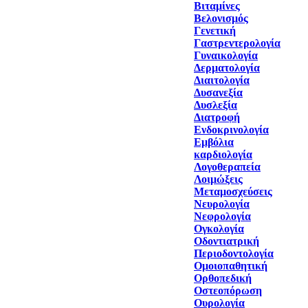
Βιταμίνες
Βελονισμός
Γενετική
Γαστρεντερολογία
Γυναικολογία
Δερματολογία
Διαιτολογία
Δυσανεξία
Δυσλεξία
Διατροφή
Ενδοκρινολογία
Εμβόλια
καρδιολογία
Λογοθεραπεία
Λοιμώξεις
Μεταμοσχεύσεις
Νευρολογία
Νεφρολογία
Ογκολογία
Οδοντιατρική
Περιοδοντολογία
Ομοιοπαθητική
Ορθοπεδική
Οστεοπόρωση
Ουρολογία