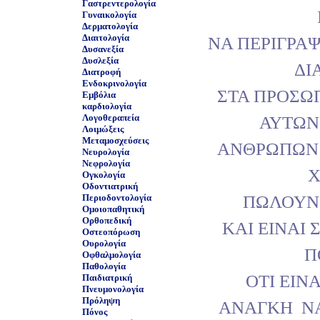
Γαστρεντερολογία
Γυναικολογία
Δερματολογία
Διαιτολογία
ΝΑ ΠΕΡΙΓΡΑ
Δυσανεξία
Δυσλεξία
ΔΙ
Διατροφή
Ενδοκρινολογία
ΣΤΑ ΠΡΟΣΩΠ
Εμβόλια
καρδιολογία
Λογοθεραπεία
ΑΥΤΩΝ
Λοιμώξεις
Μεταμοσχεύσεις
ΑΝΘΡΩΠΩΝ Ο
Νευρολογία
Νεφρολογία
Χ
Ογκολογία
Οδοντιατρική
ΠΩΛΟΥΝ 
Περιοδοντολογία
Ομοιοπαθητική
Ορθοπεδική
ΚΑΙ ΕΙΝΑΙ
Οστεοπόρωση
Ουρολογία
Π
Οφθαλμολογία
Παθολογία
ΟΤΙ ΕΙΝ
Παιδιατρική
Πνευμονολογία
Πρόληψη
ΑΝΑΓΚΗ Ν
Πόνος