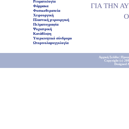
Ρευματολογία
ΓΙΑ ΤΗΝ Α
Φάρμακα
Φυσικοθεραπεία
Ο
Χειρουργική
Πλαστική χειρουργική
Πελματογραφία
Ψυχιατρική
Κατάθλιψη
Υπερκινητικό σύνδρομο
Ωτορινολαρυγγολογία
Αρχική Σελίδα
|
Προφ
Copyright (c) 200
Designed 