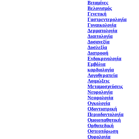
Βιταμίνες
Βελονισμός
Γενετική
Γαστρεντερολογία
Γυναικολογία
Δερματολογία
Διαιτολογία
Δυσανεξία
Δυσλεξία
Διατροφή
Ενδοκρινολογία
Εμβόλια
καρδιολογία
Λογοθεραπεία
Λοιμώξεις
Μεταμοσχεύσεις
Νευρολογία
Νεφρολογία
Ογκολογία
Οδοντιατρική
Περιοδοντολογία
Ομοιοπαθητική
Ορθοπεδική
Οστεοπόρωση
Ουρολογία