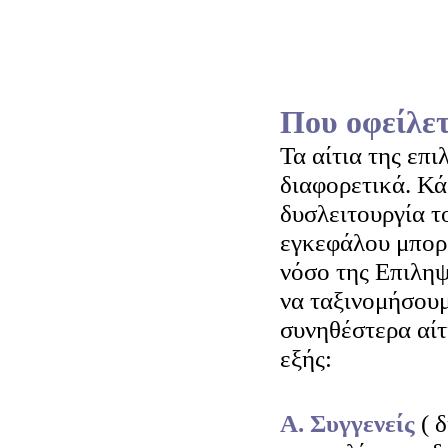
Που οφείλετ
Τα αίτια της επι
διαφορετικά. Κά
δυσλειτουργία τ
εγκεφάλου μπορε
νόσο της Επιληψ
να ταξινομήσουμ
συνηθέστερα αίτ
εξής:
Α. Συγγενείς
( 