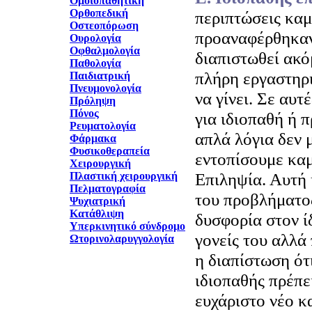
Ομοιοπαθητική
Ορθοπεδική
περιπτώσεις καμι
Οστεοπόρωση
προαναφέρθηκαν
Ουρολογία
Οφθαλμολογία
διαπιστωθεί ακό
Παθολογία
πλήρη εργαστηρι
Παιδιατρική
Πνευμονολογία
να γίνει. Σε αυτ
Πρόληψη
Πόνος
για ιδιοπαθή ή 
Ρευματολογία
απλά λόγια δεν 
Φάρμακα
Φυσικοθεραπεία
εντοπίσουμε καμί
Χειρουργική
Επιληψία. Αυτή
Πλαστική χειρουργική
Πελματογραφία
του προβλήματος
Ψυχιατρική
Κατάθλιψη
δυσφορία στον ί
Υπερκινητικό σύνδρομο
γονείς του αλλά 
Ωτορινολαρυγγολογία
η διαπίστωση ότ
ιδιοπαθής πρέπε
ευχάριστο νέο κ