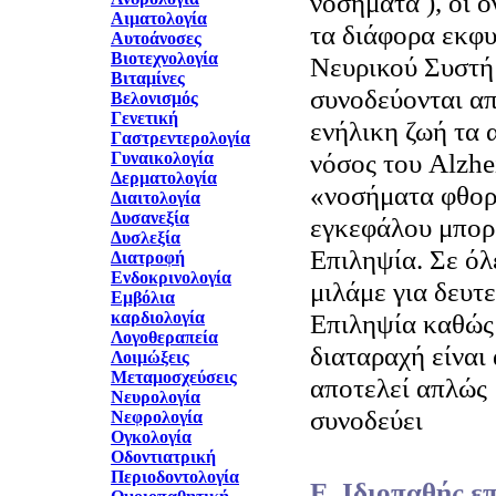
νοσήματα ), οι 
Αιματολογία
τα διάφορα εκφυ
Αυτοάνοσες
Βιοτεχνολογία
Νευρικού Συστή
Βιταμίνες
συνοδεύονται απ
Βελονισμός
Γενετική
ενήλικη ζωή τα 
Γαστρεντερολογία
νόσος του Alzhe
Γυναικολογία
Δερματολογία
«νοσήματα φθορ
Διαιτολογία
Δυσανεξία
εγκεφάλου μπορ
Δυσλεξία
Επιληψία. Σε όλ
Διατροφή
Ενδοκρινολογία
μιλάμε για δευ
Εμβόλια
καρδιολογία
Επιληψία καθώς
Λογοθεραπεία
διαταραχή είναι
Λοιμώξεις
Μεταμοσχεύσεις
αποτελεί απλώς 
Νευρολογία
συνοδεύει
Νεφρολογία
Ογκολογία
Οδοντιατρική
Περιοδοντολογία
Ε. Ιδιοπαθής ε