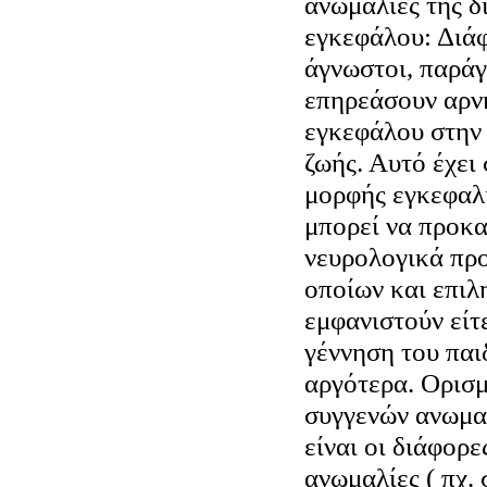
ανωμαλίες της δ
εγκεφάλου: Διάφ
άγνωστοι, παράγ
επηρεάσουν αρνη
εγκεφάλου στην
ζωής. Αυτό έχει
μορφής εγκεφαλ
μπορεί να προκα
νευρολογικά πρ
οποίων και επιλ
εμφανιστούν είτ
γέννηση του παι
αργότερα. Ορισμ
συγγενών ανωμα
είναι οι διάφορ
ανωμαλίες ( πχ.