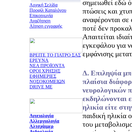
σημειωθεί εδώ ό
Αρχική Σελίδα
πτώσεις και χτυ
Προφίλ Καταλόγου
Επικοινωνία
αναφέρονται σε 
Αναζήτηση
Αίτηση εγγραφής
ποτέ δεν προκαλ
Απαιτείται ιδια
εγκεφάλου για ν
εμφάνισης μετα
ΒΡΕΙΤΕ ΤΟ ΓΙΑΤΡΟ ΣΑΣ
ΕΡΕΥΝΑ
ΝΕΑ ΠΡΟΪΟΝΤΑ
ΟΡΟΙ ΧΡΗΣΗΣ
Δ. Επιληψία μπ
ΕΦΗΜΕΡΙΕΣ
πλαίσια διάφορ
ΝΟΣΟΚΟΜΕΙΩΝ
DRIVE ME
νευρολογικών 
εκδηλώνονται ε
ηλικία είτε στη
παιδική ηλικία 
Αγγειολογία
Αλλεργιολογία
του μεταβολισμο
Αλτσχάιμερ
Ανδρολογία