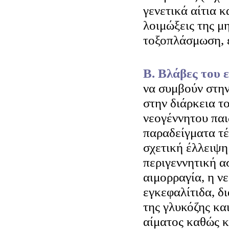
γενετικά αίτια 
λοιμώξεις της μη
τοξοπλάσμωση, έ
Β. Βλάβες του
να συμβούν στην
στην διάρκεια τ
νεογέννητου παι
παραδείγματα τέ
σχετική έλλειψη
περιγεννητική α
αιμορραγία, η νε
εγκεφαλίτιδα, δ
της γλυκόζης κα
αίματος καθώς 