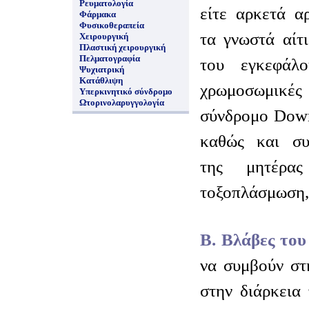
Ρευματολογία
είτε αρκετά α
Φάρμακα
Φυσικοθεραπεία
τα γνωστά αίτ
Χειρουργική
Πλαστική χειρουργική
Πελματογραφία
του εγκεφάλο
Ψυχιατρική
Κατάθλιψη
χρωμοσωμικέ
Υπερκινητικό σύνδρομο
Ωτορινολαρυγγολογία
σύνδρομο Down 
καθώς και συγ
της μητέρας
τοξοπλάσμωση, 
Β. Βλάβες το
να συμβούν στ
στην διάρκεια