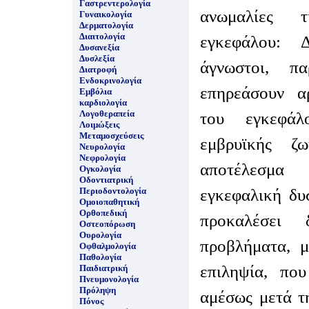
Γαστρεντερολογία
ανωμαλίες 
Γυναικολογία
Δερματολογία
Διαιτολογία
εγκεφάλου: 
Δυσανεξία
Δυσλεξία
άγνωστοι, π
Διατροφή
Ενδοκρινολογία
επηρεάσουν α
Εμβόλια
καρδιολογία
Λογοθεραπεία
του εγκεφά
Λοιμώξεις
Μεταμοσχεύσεις
εμβρυϊκής ζ
Νευρολογία
Νεφρολογία
αποτέλεσμ
Ογκολογία
Οδοντιατρική
εγκεφαλική δυ
Περιοδοντολογία
Ομοιοπαθητική
Ορθοπεδική
προκαλέσει 
Οστεοπόρωση
Ουρολογία
προβλήματα, μ
Οφθαλμολογία
Παθολογία
επιληψία, που
Παιδιατρική
Πνευμονολογία
Πρόληψη
αμέσως μετά τ
Πόνος