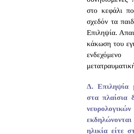
στο κεφάλι πο
σχεδόν τα παι
Επιληψία. Απαι
κάκωση του εγ
ενδεχόμ
μετατραυματικ
Δ. Επιληψία 
στα πλαίσια 
νευρολογι
εκδηλώνοντα
ηλικία είτε σ