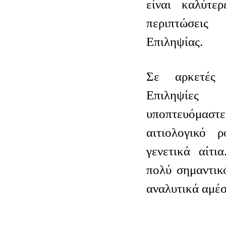
είναι καλύτερ
περιπτώσε
Επιληψίας.
Σε αρκετές 
Επιληψίε
υποπτευόμα
αιτιολογικό 
γενετικά αίτι
πολύ σημαντικ
αναλυτικά αμέσ