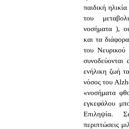
παιδική ηλικία
του μεταβολ
νοσήματα ), ο
και τα διάφορ
του Νευρικού 
συνοδεύονται 
ενήλικη ζωή τα
νόσος του Alzhe
«νοσήματα φθο
εγκεφάλου μπ
Επιληψία. 
περιπτώσεις μι