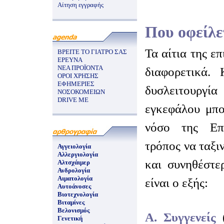
Αίτηση εγγραφής
Που οφείλε
Τα αίτια της επ
ΒΡΕΙΤΕ ΤΟ ΓΙΑΤΡΟ ΣΑΣ
ΕΡΕΥΝΑ
ΝΕΑ ΠΡΟΪΟΝΤΑ
διαφορετικά.
ΟΡΟΙ ΧΡΗΣΗΣ
ΕΦΗΜΕΡΙΕΣ
δυσλειτουργ
ΝΟΣΟΚΟΜΕΙΩΝ
DRIVE ME
εγκεφάλου μπο
νόσο της Επ
τρόπος να ταξι
Αγγειολογία
Αλλεργιολογία
και συνηθέστε
Αλτσχάιμερ
Ανδρολογία
Αιματολογία
είναι ο εξής:
Αυτοάνοσες
Βιοτεχνολογία
Βιταμίνες
Βελονισμός
Α. Συγγενείς
Γενετική