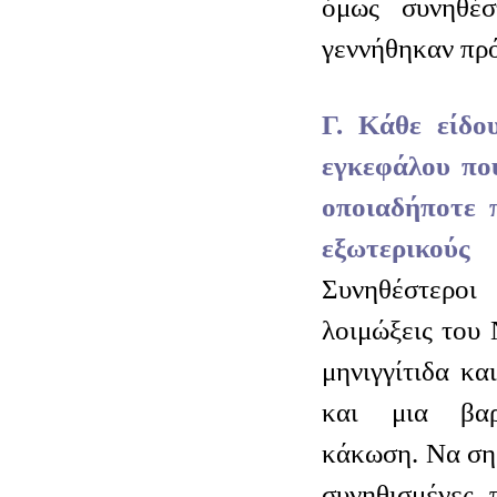
όμως συνηθέσ
γεννήθηκαν πρ
Γ. Κάθε είδο
εγκεφάλου που
οποιαδήποτε 
εξωτερικο
Συνηθέστεροι
λοιμώξεις του
μηνιγγίτιδα κα
και μια βαρ
κάκωση. Να σημ
συνηθισμένες 