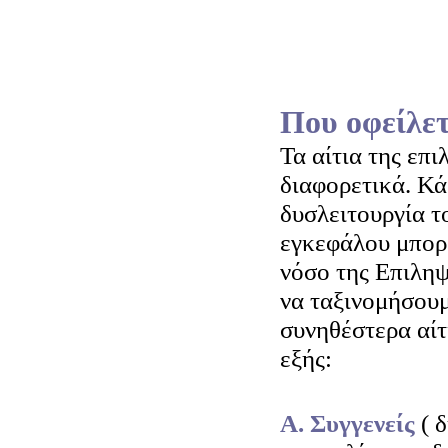
Που οφείλετ
Τα αίτια της επι
διαφορετικά. Κά
δυσλειτουργία τ
εγκεφάλου μπορε
νόσο της Επιληψ
να ταξινομήσουμ
συνηθέστερα αίτ
εξής:
Α. Συγγενείς
( 