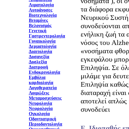
νοσήματα ), οι 
Αιματολογία
τα διάφορα εκφυ
Αυτοάνοσες
Βιοτεχνολογία
Νευρικού Συστή
Βιταμίνες
συνοδεύονται απ
Βελονισμός
Γενετική
ενήλικη ζωή τα 
Γαστρεντερολογία
νόσος του Alzhe
Γυναικολογία
Δερματολογία
«νοσήματα φθορ
Διαιτολογία
Δυσανεξία
εγκεφάλου μπορ
Δυσλεξία
Επιληψία. Σε όλ
Διατροφή
Ενδοκρινολογία
μιλάμε για δευ
Εμβόλια
καρδιολογία
Επιληψία καθώς
Λογοθεραπεία
διαταραχή είναι
Λοιμώξεις
Μεταμοσχεύσεις
αποτελεί απλώς 
Νευρολογία
συνοδεύει
Νεφρολογία
Ογκολογία
Οδοντιατρική
Περιοδοντολογία
Ε. Ιδιοπαθής ε