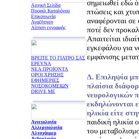
σημειωθεί εδώ ό
Αρχική Σελίδα
πτώσεις και χτυ
Προφίλ Καταλόγου
Επικοινωνία
αναφέρονται σε 
Αναζήτηση
Αίτηση εγγραφής
ποτέ δεν προκαλ
Απαιτείται ιδια
εγκεφάλου για ν
εμφάνισης μετα
ΒΡΕΙΤΕ ΤΟ ΓΙΑΤΡΟ ΣΑΣ
ΕΡΕΥΝΑ
ΝΕΑ ΠΡΟΪΟΝΤΑ
ΟΡΟΙ ΧΡΗΣΗΣ
Δ. Επιληψία μπ
ΕΦΗΜΕΡΙΕΣ
πλαίσια διάφορ
ΝΟΣΟΚΟΜΕΙΩΝ
DRIVE ME
νευρολογικών 
εκδηλώνονται ε
ηλικία είτε στη
παιδική ηλικία 
Αγγειολογία
Αλλεργιολογία
του μεταβολισμο
Αλτσχάιμερ
Ανδρολογία