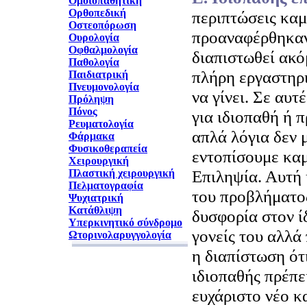
Ομοιοπαθητική
Ορθοπεδική
περιπτώσεις καμι
Οστεοπόρωση
προαναφέρθηκαν
Ουρολογία
Οφθαλμολογία
διαπιστωθεί ακό
Παθολογία
πλήρη εργαστηρι
Παιδιατρική
Πνευμονολογία
να γίνει. Σε αυτ
Πρόληψη
Πόνος
για ιδιοπαθή ή 
Ρευματολογία
απλά λόγια δεν 
Φάρμακα
Φυσικοθεραπεία
εντοπίσουμε καμί
Χειρουργική
Επιληψία. Αυτή
Πλαστική χειρουργική
Πελματογραφία
του προβλήματος
Ψυχιατρική
Κατάθλιψη
δυσφορία στον ί
Υπερκινητικό σύνδρομο
γονείς του αλλά 
Ωτορινολαρυγγολογία
η διαπίστωση ότ
ιδιοπαθής πρέπε
ευχάριστο νέο κ