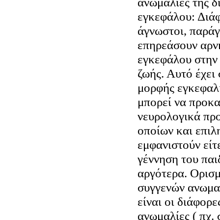
ανωμαλίες της δ
εγκεφάλου: Διάφ
άγνωστοι, παράγ
επηρεάσουν αρνη
εγκεφάλου στην
ζωής. Αυτό έχει
μορφής εγκεφαλ
μπορεί να προκα
νευρολογικά πρ
οποίων και επιλ
εμφανιστούν είτ
γέννηση του παι
αργότερα. Ορισμ
συγγενών ανωμα
είναι οι διάφορ
ανωμαλίες ( πχ.