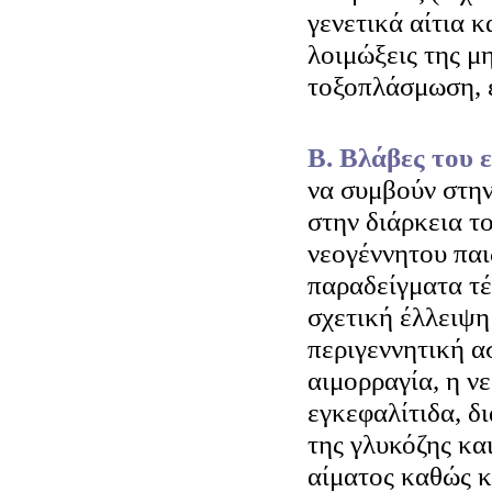
γενετικά αίτια 
λοιμώξεις της μη
τοξοπλάσμωση, έ
Β. Βλάβες του
να συμβούν στην
στην διάρκεια τ
νεογέννητου παι
παραδείγματα τέ
σχετική έλλειψη
περιγεννητική α
αιμορραγία, η νε
εγκεφαλίτιδα, δ
της γλυκόζης κα
αίματος καθώς 