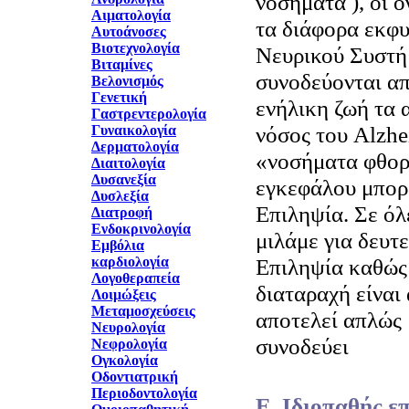
νοσήματα ), οι 
Αιματολογία
τα διάφορα εκφυ
Αυτοάνοσες
Βιοτεχνολογία
Νευρικού Συστή
Βιταμίνες
συνοδεύονται απ
Βελονισμός
Γενετική
ενήλικη ζωή τα 
Γαστρεντερολογία
νόσος του Alzhe
Γυναικολογία
Δερματολογία
«νοσήματα φθορ
Διαιτολογία
Δυσανεξία
εγκεφάλου μπορ
Δυσλεξία
Επιληψία. Σε όλ
Διατροφή
Ενδοκρινολογία
μιλάμε για δευ
Εμβόλια
καρδιολογία
Επιληψία καθώς
Λογοθεραπεία
διαταραχή είναι
Λοιμώξεις
Μεταμοσχεύσεις
αποτελεί απλώς 
Νευρολογία
συνοδεύει
Νεφρολογία
Ογκολογία
Οδοντιατρική
Περιοδοντολογία
Ε. Ιδιοπαθής ε