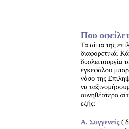
Που οφείλετ
Τα αίτια της επι
διαφορετικά. Κά
δυσλειτουργία τ
εγκεφάλου μπορε
νόσο της Επιληψ
να ταξινομήσουμ
συνηθέστερα αίτ
εξής:
Α. Συγγενείς
( 