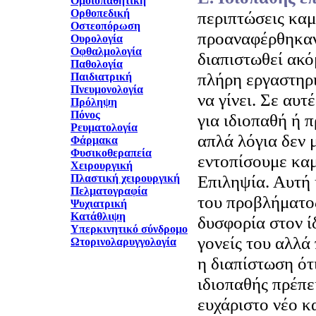
Ομοιοπαθητική
Ορθοπεδική
περιπτώσεις καμι
Οστεοπόρωση
προαναφέρθηκαν
Ουρολογία
Οφθαλμολογία
διαπιστωθεί ακό
Παθολογία
πλήρη εργαστηρι
Παιδιατρική
Πνευμονολογία
να γίνει. Σε αυτ
Πρόληψη
Πόνος
για ιδιοπαθή ή 
Ρευματολογία
απλά λόγια δεν 
Φάρμακα
Φυσικοθεραπεία
εντοπίσουμε καμί
Χειρουργική
Επιληψία. Αυτή
Πλαστική χειρουργική
Πελματογραφία
του προβλήματος
Ψυχιατρική
Κατάθλιψη
δυσφορία στον ί
Υπερκινητικό σύνδρομο
γονείς του αλλά 
Ωτορινολαρυγγολογία
η διαπίστωση ότ
ιδιοπαθής πρέπε
ευχάριστο νέο κ