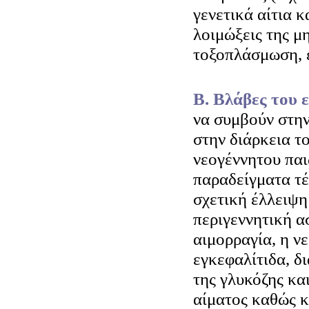
γενετικά αίτια 
λοιμώξεις της μη
τοξοπλάσμωση, έ
Β. Βλάβες του
να συμβούν στην
στην διάρκεια τ
νεογέννητου παι
παραδείγματα τέ
σχετική έλλειψη
περιγεννητική α
αιμορραγία, η νε
εγκεφαλίτιδα, δ
της γλυκόζης κα
αίματος καθώς 