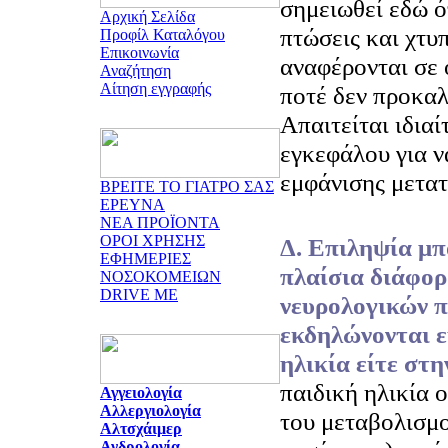
σημειωθεί εδώ ό
Αρχική Σελίδα
πτώσεις και χτυ
Προφίλ Καταλόγου
Επικοινωνία
αναφέρονται σε 
Αναζήτηση
Αίτηση εγγραφής
ποτέ δεν προκαλ
Απαιτείται ιδια
εγκεφάλου για ν
εμφάνισης μετα
ΒΡΕΙΤΕ ΤΟ ΓΙΑΤΡΟ ΣΑΣ
ΕΡΕΥΝΑ
ΝΕΑ ΠΡΟΪΟΝΤΑ
ΟΡΟΙ ΧΡΗΣΗΣ
Δ. Επιληψία μπ
ΕΦΗΜΕΡΙΕΣ
πλαίσια διάφορ
ΝΟΣΟΚΟΜΕΙΩΝ
DRIVE ME
νευρολογικών 
εκδηλώνονται ε
ηλικία είτε στη
παιδική ηλικία 
Αγγειολογία
Αλλεργιολογία
του μεταβολισμο
Αλτσχάιμερ
Ανδρολογία