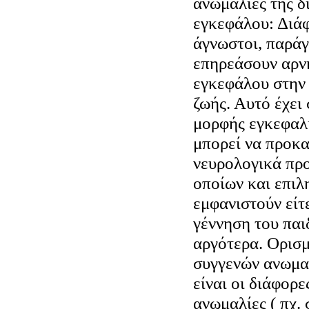
ανωμαλίες της δ
εγκεφάλου: Διάφ
άγνωστοι, παράγ
επηρεάσουν αρνη
εγκεφάλου στην
ζωής. Αυτό έχει
μορφής εγκεφαλ
μπορεί να προκα
νευρολογικά πρ
οποίων και επιλ
εμφανιστούν είτ
γέννηση του παι
αργότερα. Ορισμ
συγγενών ανωμα
είναι οι διάφορ
ανωμαλίες ( πχ.