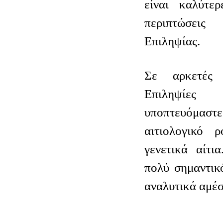
είναι καλύτερ
περιπτώσε
Επιληψίας.
Σε αρκετές 
Επιληψίε
υποπτευόμα
αιτιολογικό 
γενετικά αίτι
πολύ σημαντικ
αναλυτικά αμέσ