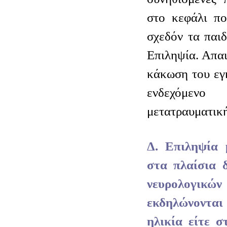
στο κεφάλι πο
σχεδόν τα παι
Επιληψία. Απαι
κάκωση του εγ
ενδεχόμ
μετατραυματικ
Δ. Επιληψία 
στα πλαίσια 
νευρολογι
εκδηλώνοντα
ηλικία είτε σ