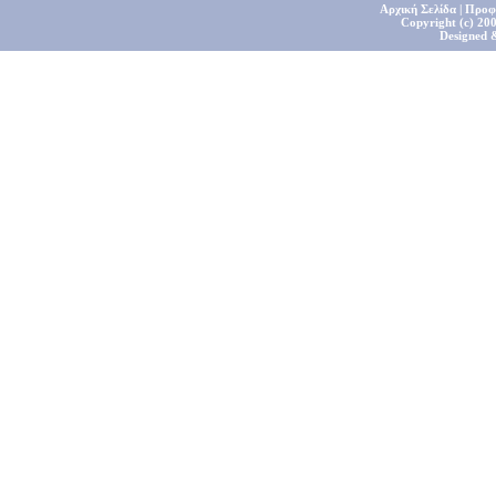
Αρχική Σελίδα
|
Προφ
Copyright (c) 200
Designed 