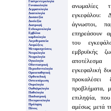
Γαστρεντερολογία
ανωμαλίες 
Γυναικολογία
Δερματολογία
Διαιτολογία
εγκεφάλου: 
Δυσανεξία
Δυσλεξία
άγνωστοι, π
Διατροφή
Ενδοκρινολογία
επηρεάσουν α
Εμβόλια
καρδιολογία
Λογοθεραπεία
του εγκεφά
Λοιμώξεις
Μεταμοσχεύσεις
εμβρυϊκής ζ
Νευρολογία
Νεφρολογία
αποτέλεσμ
Ογκολογία
Οδοντιατρική
εγκεφαλική δυ
Περιοδοντολογία
Ομοιοπαθητική
Ορθοπεδική
προκαλέσει 
Οστεοπόρωση
Ουρολογία
προβλήματα, μ
Οφθαλμολογία
Παθολογία
επιληψία, που
Παιδιατρική
Πνευμονολογία
Πρόληψη
αμέσως μετά τ
Πόνος