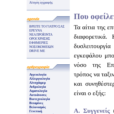
Αίτηση εγγραφής
Που οφείλε
Τα αίτια της επ
ΒΡΕΙΤΕ ΤΟ ΓΙΑΤΡΟ ΣΑΣ
ΕΡΕΥΝΑ
ΝΕΑ ΠΡΟΪΟΝΤΑ
διαφορετικά.
ΟΡΟΙ ΧΡΗΣΗΣ
ΕΦΗΜΕΡΙΕΣ
δυσλειτουργ
ΝΟΣΟΚΟΜΕΙΩΝ
DRIVE ME
εγκεφάλου μπο
νόσο της Επ
τρόπος να ταξι
Αγγειολογία
Αλλεργιολογία
και συνηθέστε
Αλτσχάιμερ
Ανδρολογία
Αιματολογία
είναι ο εξής:
Αυτοάνοσες
Βιοτεχνολογία
Βιταμίνες
Βελονισμός
Α. Συγγενείς
Γενετική