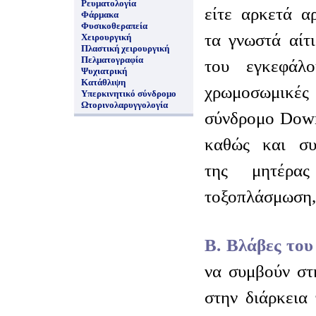
Ρευματολογία
είτε αρκετά α
Φάρμακα
Φυσικοθεραπεία
τα γνωστά αίτ
Χειρουργική
Πλαστική χειρουργική
Πελματογραφία
του εγκεφάλο
Ψυχιατρική
Κατάθλιψη
χρωμοσωμικέ
Υπερκινητικό σύνδρομο
Ωτορινολαρυγγολογία
σύνδρομο Down 
καθώς και συγ
της μητέρας
τοξοπλάσμωση, 
Β. Βλάβες το
να συμβούν στ
στην διάρκεια