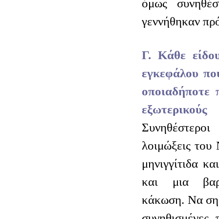
όμως συνηθέσ
γεννήθηκαν πρ
Γ. Κάθε είδο
εγκεφάλου που
οποιαδήποτε 
εξωτερικο
Συνηθέστεροι
λοιμώξεις του
μηνιγγίτιδα κα
και μια βαρ
κάκωση. Να σημ
συνηθισμένες 