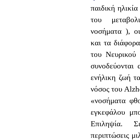
παιδική ηλικία
του μεταβολ
νοσήματα ), ο
και τα διάφορ
του Νευρικού 
συνοδεύονται 
ενήλικη ζωή τα
νόσος του Alzhe
«νοσήματα φθο
εγκεφάλου μπ
Επιληψία. 
περιπτώσεις μι