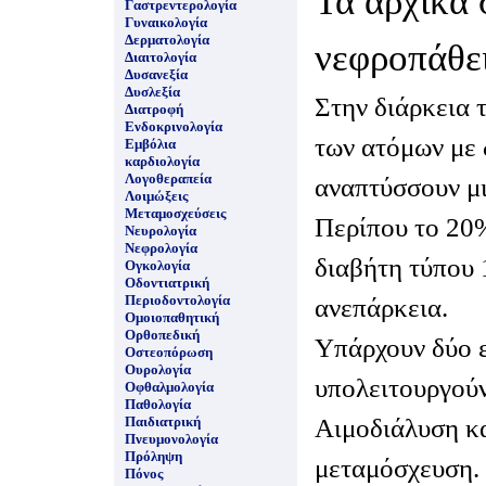
Τα αρχικά 
Γαστρεντερολογία
Γυναικολογία
Δερματολογία
νεφροπάθει
Διαιτολογία
Δυσανεξία
Δυσλεξία
Στην διάρκεια 
Διατροφή
Ενδοκρινολογία
των ατόμων με 
Εμβόλια
καρδιολογία
Λογοθεραπεία
αναπτύσσουν μ
Λοιμώξεις
Μεταμοσχεύσεις
Περίπου το 20
Νευρολογία
Νεφρολογία
διαβήτη τύπου 
Ογκολογία
Οδοντιατρική
Περιοδοντολογία
ανεπάρκεια.
Ομοιοπαθητική
Ορθοπεδική
Υπάρχουν δύο ε
Οστεοπόρωση
Ουρολογία
υπολειτουργούν
Οφθαλμολογία
Παθολογία
Αιμοδιάλυση κα
Παιδιατρική
Πνευμονολογία
Πρόληψη
μεταμόσχευση.
Πόνος