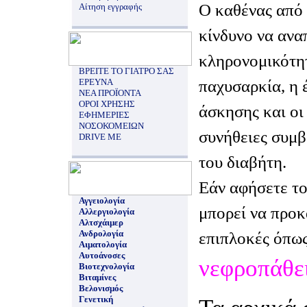
Ο καθένας από 
Αίτηση εγγραφής
κίνδυνο να ανα
κληρονομικότητ
ΒΡΕΙΤΕ ΤΟ ΓΙΑΤΡΟ ΣΑΣ
παχυσαρκία, η 
ΕΡΕΥΝΑ
ΝΕΑ ΠΡΟΪΟΝΤΑ
ΟΡΟΙ ΧΡΗΣΗΣ
άσκησης και οι
ΕΦΗΜΕΡΙΕΣ
ΝΟΣΟΚΟΜΕΙΩΝ
συνήθειες συμ
DRIVE ME
του διαβήτη.
Εάν αφήσετε το
Αγγειολογία
μπορεί να προ
Αλλεργιολογία
Αλτσχάιμερ
Ανδρολογία
επιπλοκές όπως
Αιματολογία
Αυτοάνοσες
νεφροπάθε
Βιοτεχνολογία
Βιταμίνες
Βελονισμός
Γενετική