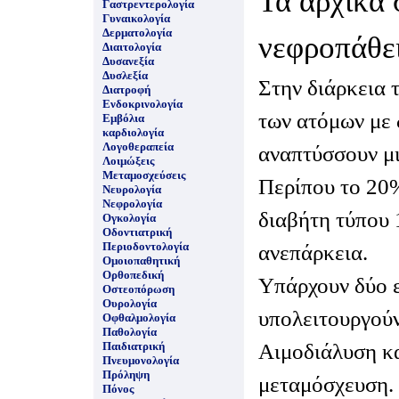
Τα αρχικά 
Γαστρεντερολογία
Γυναικολογία
Δερματολογία
νεφροπάθει
Διαιτολογία
Δυσανεξία
Δυσλεξία
Στην διάρκεια 
Διατροφή
Ενδοκρινολογία
των ατόμων με 
Εμβόλια
καρδιολογία
Λογοθεραπεία
αναπτύσσουν μ
Λοιμώξεις
Μεταμοσχεύσεις
Περίπου το 20
Νευρολογία
Νεφρολογία
διαβήτη τύπου 
Ογκολογία
Οδοντιατρική
Περιοδοντολογία
ανεπάρκεια.
Ομοιοπαθητική
Ορθοπεδική
Υπάρχουν δύο ε
Οστεοπόρωση
Ουρολογία
υπολειτουργούν
Οφθαλμολογία
Παθολογία
Αιμοδιάλυση κα
Παιδιατρική
Πνευμονολογία
Πρόληψη
μεταμόσχευση.
Πόνος