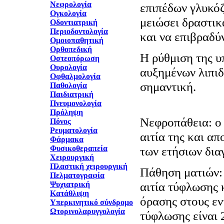
Νεφρολογία
επιπέδων γλυκόζ
Ογκολογία
μειώσει δραστικ
Οδοντιατρική
Περιοδοντολογία
και να επιβραδύ
Ομοιοπαθητική
Ορθοπεδική
Η ρύθμιση της υ
Οστεοπόρωση
Ουρολογία
αυξημένων λιπιδ
Οφθαλμολογία
σημαντική.
Παθολογία
Παιδιατρική
Πνευμονολογία
Πρόληψη
Νεφροπάθεια: ο 
Πόνος
Ρευματολογία
αιτία της και α
Φάρμακα
Φυσικοθεραπεία
των ετήσιων δια
Χειρουργική
Πλαστική χειρουργική
Πάθηση ματιών: 
Πελματογραφία
αιτία τύφλωσης 
Ψυχιατρική
Κατάθλιψη
όρασης στους εν
Υπερκινητικό σύνδρομο
Ωτορινολαρυγγολογία
τύφλωσης είναι 