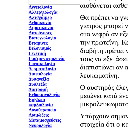
αισθάνεται ασθε
Αγγειολογία
Αλλεργιολογία
Θα πρέπει να γν
Αλτσχάιμερ
Ανδρολογία
γιατρός μπορεί 
Αιματολογία
στα νεφρά αν εξ
Αυτοάνοσες
Βιοτεχνολογία
την πρωτεΐνη. Κ
Βιταμίνες
Βελονισμός
διαβήτη πρέπει 
Γενετική
τους να εξετάσει
Γαστρεντερολογία
Γυναικολογία
διαπιστώνει αν 
Δερματολογία
λευκωματίνη.
Διαιτολογία
Δυσανεξία
Δυσλεξία
Ο αυστηρός έλεγ
Διατροφή
μειώνει κατά έν
Ενδοκρινολογία
Εμβόλια
μικρολευκωματο
καρδιολογία
Λογοθεραπεία
Υπάρχουν σημαν
Λοιμώξεις
Μεταμοσχεύσεις
στοιχεία ότι ο κ
Νευρολογία