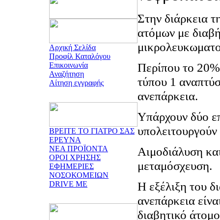
Στην διάρκεια τ
ατόμων με διαβ
μικρολευκωματο
Αρχική Σελίδα
Προφίλ Καταλόγου
Περίπου το 20%
Επικοινωνία
Αναζήτηση
τύπου 1 αναπτύ
Αίτηση εγγραφής
ανεπάρκεια.
Υπάρχουν δύο επ
υπολειτουργούν 
ΒΡΕΙΤΕ ΤΟ ΓΙΑΤΡΟ ΣΑΣ
ΕΡΕΥΝΑ
ΝΕΑ ΠΡΟΪΟΝΤΑ
Αιμοδιάλυση και
ΟΡΟΙ ΧΡΗΣΗΣ
μεταμόσχευση.
ΕΦΗΜΕΡΙΕΣ
ΝΟΣΟΚΟΜΕΙΩΝ
Η εξέλιξη του δ
DRIVE ME
ανεπάρκεια είνα
διαβητικό άτομο